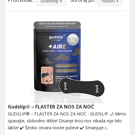
Proizvođač :
Sortiraj po :
Gudsleep
Nazivu
Gudslip® – FLASTER ZA NOS ZA NOĆ
GUDSLIP® – FLASTER ZA NOS ZA NOĆ - GUDSLIP 🌙 Mirno
spavajte, slobodno dišite! Disanje kroz nos nikada nije bilo
lakše! ✔️ Široko otvara nosne puteve ✔️ Smanjuje i...