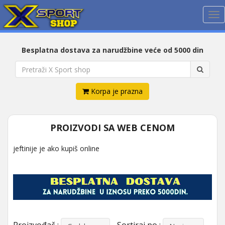
Me
Besplatna dostava za narudžbine veće od 5000 din
Korpa je prazna
PROIZVODI SA WEB CENOM
jeftinije je ako kupiš online