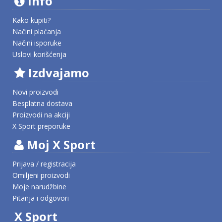
Info
Kako kupiti?
Načini plaćanja
Načini isporuke
Uslovi korišćenja
Izdvajamo
Novi proizvodi
Besplatna dostava
Proizvodi na akciji
X Sport preporuke
Moj X Sport
Prijava / registracija
Omiljeni proizvodi
Moje narudžbine
Pitanja i odgovori
X Sport