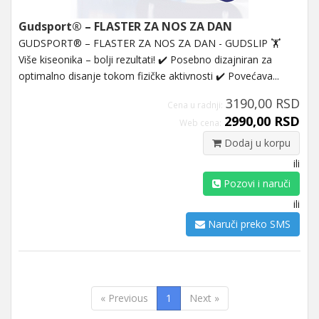
Gudsport® – FLASTER ZA NOS ZA DAN
GUDSPORT® – FLASTER ZA NOS ZA DAN - GUDSLIP 🏋️
Više kiseonika – bolji rezultati! ✔️ Posebno dizajniran za
optimalno disanje tokom fizičke aktivnosti ✔️ Povećava...
3190,00 RSD
Cena u radnji:
2990,00 RSD
Web cena:
Dodaj u korpu
ili
Pozovi i naruči
ili
Naruči preko SMS
« Previous
1
Next »