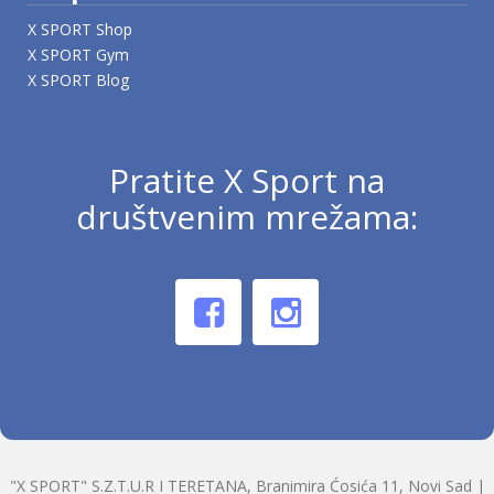
X SPORT Shop
X SPORT Gym
X SPORT Blog
Pratite X Sport na
društvenim mrežama:
"X SPORT" S.Z.T.U.R I TERETANA, Branimira Ćosića 11, Novi Sad |