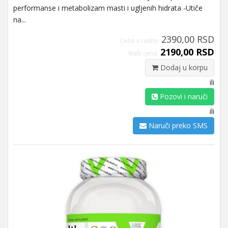
performanse i metabolizam masti i ugljenih hidrata -Utiče
na...
2390,00 RSD
Cena u radnji:
2190,00 RSD
Web cena:
Dodaj u korpu
ili
Pozovi i naruči
ili
Naruči preko SMS