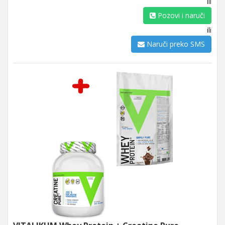
ili
Pozovi i naruči
ili
Naruči preko SMS