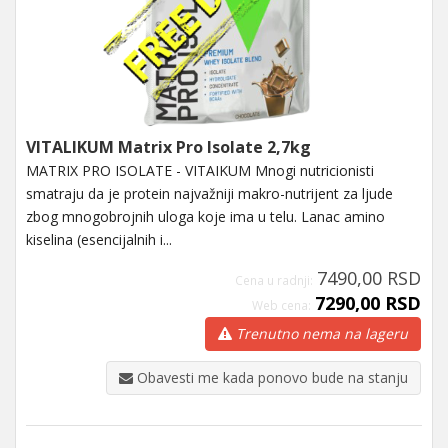
VITALIKUM Matrix Pro Isolate 2,7kg
MATRIX PRO ISOLATE - VITAIKUM Mnogi nutricionisti
smatraju da je protein najvažniji makro-nutrijent za ljude
zbog mnogobrojnih uloga koje ima u telu. Lanac amino
kiselina (esencijalnih i...
7490,00 RSD
Cena u radnji:
7290,00 RSD
Web cena:
Trenutno nema na lageru
Obavesti me kada ponovo bude na stanju