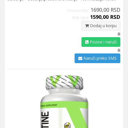
1690,00 RSD
Cena u radnji:
1590,00 RSD
Web cena:
Dodaj u korpu
ili
Pozovi i naruči
ili
Naruči preko SMS