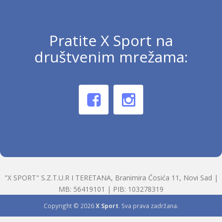
Pratite X Sport na
društvenim mrežama:
"X SPORT" S.Z.T.U.R I TERETANA, Branimira Ćosića 11, Novi Sad |
MB: 56419101 | PIB: 103278319
Copyright © 2026
X Sport
. Sva prava zadržana.