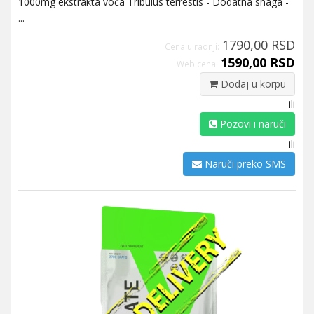
1000mg ekstrakta voća Tribulus terrestis - Dodatna snaga -
...
1790,00 RSD
Cena u radnji:
1590,00 RSD
Web cena:
Dodaj u korpu
ili
Pozovi i naruči
ili
Naruči preko SMS