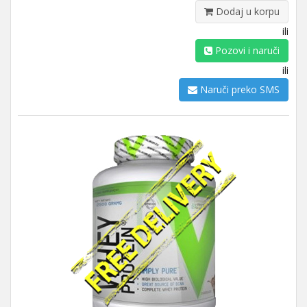
Dodaj u korpu
ili
Pozovi i naruči
ili
Naruči preko SMS