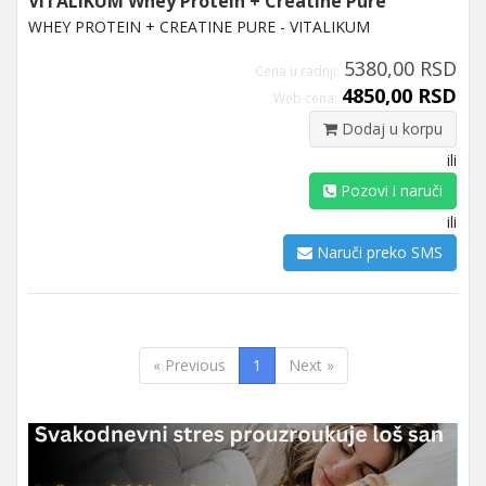
VITALIKUM Whey Protein + Creatine Pure
WHEY PROTEIN + CREATINE PURE - VITALIKUM
5380,00 RSD
Cena u radnji:
4850,00 RSD
Web cena:
Dodaj u korpu
ili
Pozovi i naruči
ili
Naruči preko SMS
« Previous
1
Next »