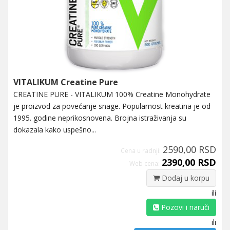
VITALIKUM Creatine Pure
CREATINE PURE - VITALIKUM 100% Creatine Monohydrate
je proizvod za povećanje snage. Popularnost kreatina je od
1995. godine neprikosnovena. Brojna istraživanja su
dokazala kako uspešno...
2590,00 RSD
Cena u radnji:
2390,00 RSD
Web cena:
Dodaj u korpu
ili
Pozovi i naruči
ili