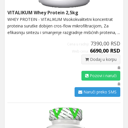
VITALIKUM Whey Protein 2,5kg
WHEY PROTEIN - VITALIKUM Visokokvalitetni koncentrat
proteina surutke dobijen cros-flow mikrofiltracijom, Za
efikasniju sintezu i smanjenje razgradnje mišićnih proteina, ...
7390,00 RSD
Cena u radnji:
6690,00 RSD
Web cena:
Dodaj u korpu
ili
Pozovi i naruči
ili
Naruči preko SMS