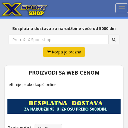
Me
Besplatna dostava za narudžbine veće od 5000 din
Korpa je prazna
PROIZVODI SA WEB CENOM
jeftinije je ako kupiš online