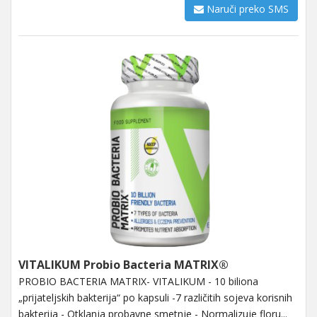
Naruči preko SMS
VITALIKUM Probio Bacteria MATRIX®
PROBIO BACTERIA MATRIX- VITALIKUM - 10 biliona
„prijateljskih bakterija“ po kapsuli -7 različitih sojeva korisnih
bakterija - Otklanja probavne smetnje - Normalizuje floru...