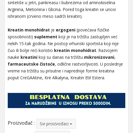
sintetiše u jetri, pankreasu i bubrezima od aminokiselina
Arginina, Metionina i Glicina. Pored toga kreatin se unosi
ishranom (crveno meso sadrži kreatin).
Kreatin
monohidrat
je
ergogeni
(povećava fizičke
sposobnosti)
suplement
koji je na tržištu zastupljen već
nekih 15-tak godina. Ne postoji vrhunski sportista koji nije
čuo ili bolje reći koristio
kreatin
monohidrat
. Razvojem
nauke
kreatini
koji su danas na tržištu
mikronizovani
,
farmaceutske čistoće
, odlične rastvorljivosti. U poslednje
vreme na tržištu su prisutne i naprednije forme kreatina
poput CreGAAtine, Kre Alkalyna, Kreatin Etil Estera.
Proizvođač :
Svi proizvođaci