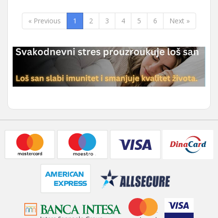
« Previous
1
2
3
4
5
6
Next »