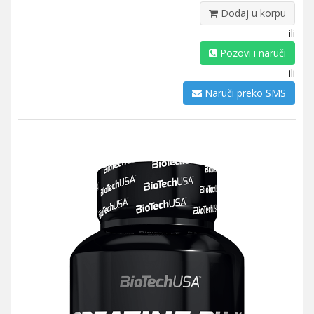
Dodaj u korpu
ili
Pozovi i naruči
ili
Naruči preko SMS