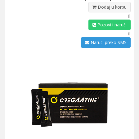
Dodaj u korpu
ili
Pozovi i naruči
ili
Naruči preko SMS