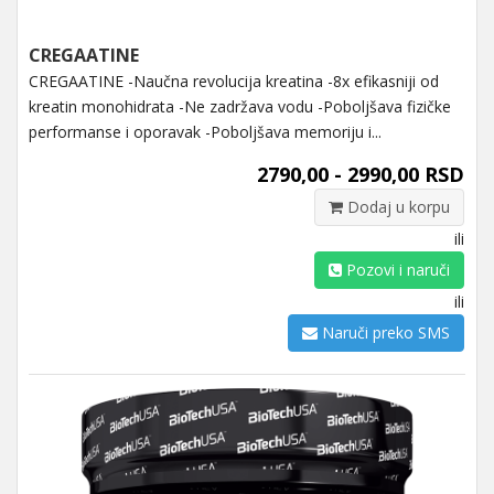
CREGAATINE
CREGAATINE -Naučna revolucija kreatina -8x efikasniji od
kreatin monohidrata -Ne zadržava vodu -Poboljšava fizičke
performanse i oporavak -Poboljšava memoriju i...
2790,00 - 2990,00 RSD
Dodaj u korpu
ili
Pozovi i naruči
ili
Naruči preko SMS