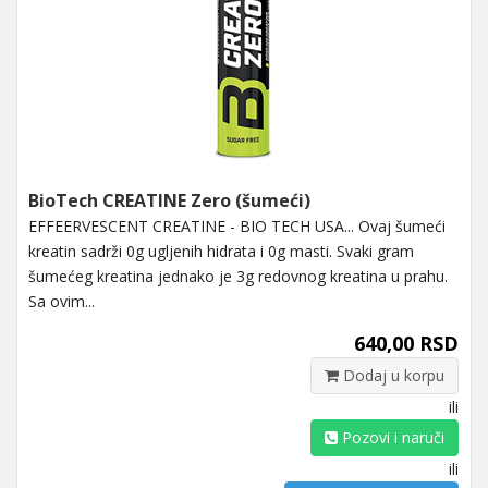
BioTech CREATINE Zero (šumeći)
EFFEERVESCENT CREATINE - BIO TECH USA... Ovaj šumeći
kreatin sadrži 0g ugljenih hidrata i 0g masti. Svaki gram
šumećeg kreatina jednako je 3g redovnog kreatina u prahu.
Sa ovim...
640,00 RSD
Dodaj u korpu
ili
Pozovi i naruči
ili