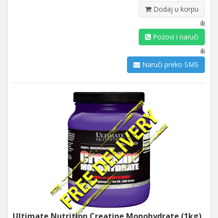
Dodaj u korpu
ili
Pozovi i naruči
ili
Naruči preko SMS
Ultimate Nutrition Creatine Monohydrate (1kg)