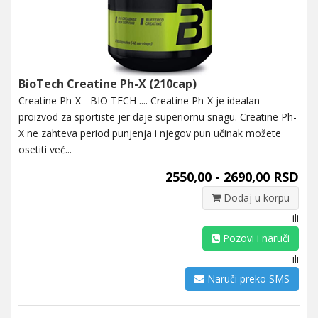
BioTech Creatine Ph-X (210cap)
Creatine Ph-X - BIO TECH .... Creatine Ph-X je idealan
proizvod za sportiste jer daje superiornu snagu. Creatine Ph-
X ne zahteva period punjenja i njegov pun učinak možete
osetiti već...
2550,00 - 2690,00 RSD
Dodaj u korpu
ili
Pozovi i naruči
ili
Naruči preko SMS