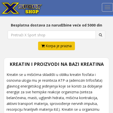
Me
Besplatna dostava za narudžbine veće od 5000 din
Korpa je prazna
KREATIN I PROIZVODI NA BAZI KREATINA
Kreatin se u mišićima skladišti u obliku kreatin fosfata i
osnovna uloga mu je resinteza ATP-a (adenozin trifosfata)
glavnog energetskog jedinjenja koje se koristi za dobijanje
energije za sve hemijske reakcije organizma (sinteza
belančevina, masti, ugljenih hidrata, mišićna kontrakcija,
aktivni transport materija, sprovođenje nervnih impulsa,
resorpciju hranljivih materija itd.). Kreatin se u organizmu