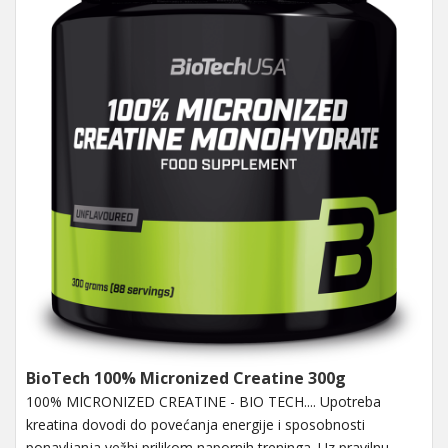
BioTech 100% Micronized Creatine 300g
100% MICRONIZED CREATINE - BIO TECH.... Upotreba
kreatina dovodi do povećanja energije i sposobnosti
ponavljanja vežbi prilikom napornih treninga. Uz pravilnu