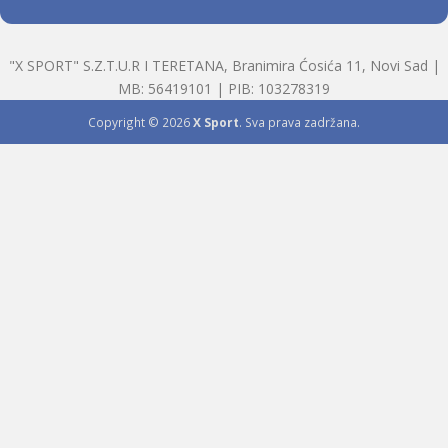
"X SPORT" S.Z.T.U.R I TERETANA, Branimira Ćosića 11, Novi Sad |
MB: 56419101 | PIB: 103278319
Copyright © 2026
X Sport
. Sva prava zadržana.