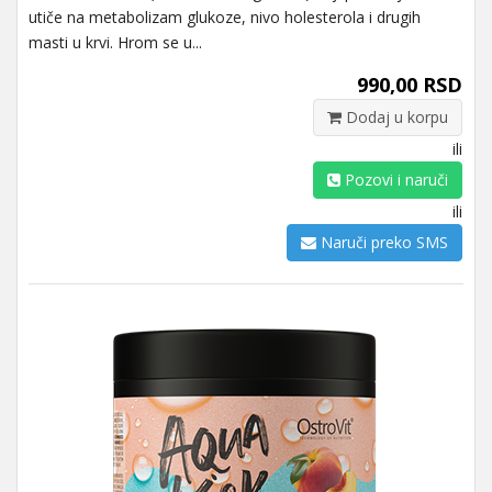
utiče na metabolizam glukoze, nivo holesterola i drugih
masti u krvi. Hrom se u...
990,00 RSD
Dodaj u korpu
ili
Pozovi i naruči
ili
Naruči preko SMS