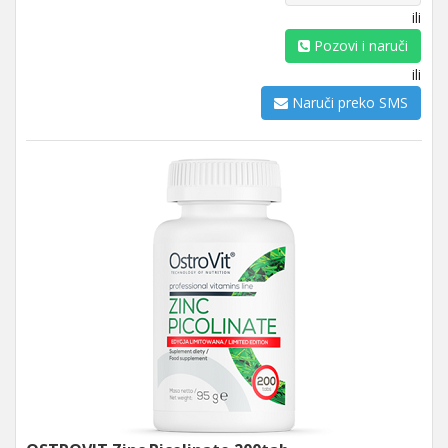
ili
Pozovi i naruči
ili
Naruči preko SMS