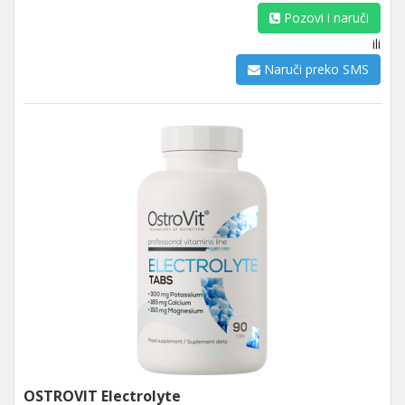
Pozovi i naruči
ili
Naruči preko SMS
OSTROVIT Electrolyte