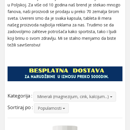
u Poljskoj. Za više od 10 godina naš brend je stekao mnogo
fanova, naši proizvodi se prodaju u preko 70 zemalja širom
sveta. Uvereni smo da je svaka kapsula, tableta ili mera
našeg proizvoda najbolja reklama za nas. Trudimo se da
zadovoljimo zahteve potrošača kako sportista, tako i ljudi
koji brinu o svom zdravlju. Mi se stalno menjamo da biste
težili savršenstvu!
Kategorija :
Minerali (magnezijum, cink, kalcijum...)
Sortiraj po :
Popularnosti