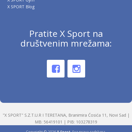
X SPORT Blog
Pratite X Sport na
društvenim mrežama:
"X SPORT" S.Z.T.U.R I TERETANA, Branimira Ćosića 11, Novi Sad |
MB: 56419101 | PIB: 103278319
Copyright © 2026
X Sport
. Sva prava zadržana.