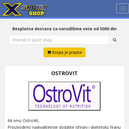
Me
Besplatna dostava za narudžbine veće od 5000 din
Korpa je prazna
OSTROVIT
Mi smo OstroVit,
Proizvodimo najkvalitetnije dodatke ishrani i dijetetsku hranu