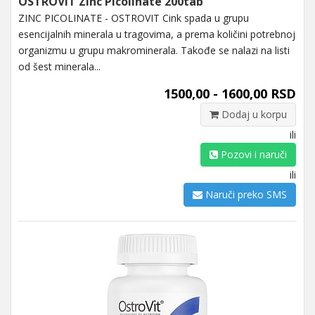
OSTROVIT Zinc Picolinate 200tab
ZINC PICOLINATE - OSTROVIT Cink spada u grupu
esencijalnih minerala u tragovima, a prema količini potrebnoj
organizmu u grupu makrominerala. Takođe se nalazi na listi
od šest minerala...
1500,00 - 1600,00 RSD
Dodaj u korpu
ili
Pozovi i naruči
ili
Naruči preko SMS