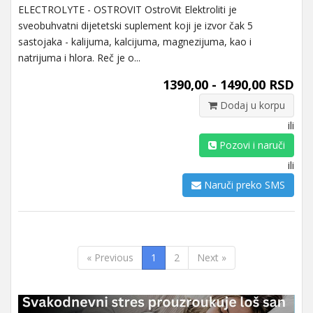
ELECTROLYTE - OSTROVIT OstroVit Elektroliti je
sveobuhvatni dijetetski suplement koji je izvor čak 5
sastojaka - kalijuma, kalcijuma, magnezijuma, kao i
natrijuma i hlora. Reč je o...
1390,00 - 1490,00 RSD
Dodaj u korpu
ili
Pozovi i naruči
ili
Naruči preko SMS
« Previous
1
2
Next »