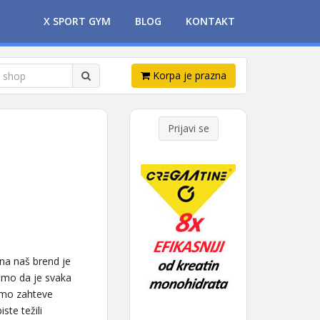
X SPORT GYM
BLOG
KONTAKT
Korpa je prazna
Prijavi se
ina naš brend je
smo da je svaka
jimo zahteve
ste težili