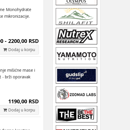
ne Monohydrate
e mikronizacije.
0 - 2200,00 RSD
Dodaj u korpu
e mišićne mase i
st - brži oporavak
1190,00 RSD
Dodaj u korpu