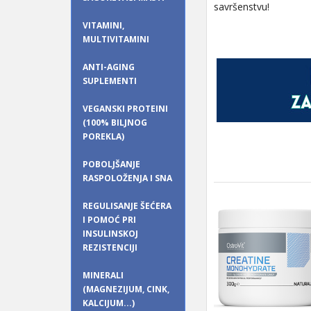
savršenstvu!
VITAMINI,
MULTIVITAMINI
ANTI-AGING
SUPLEMENTI
VEGANSKI PROTEINI
(100% BILJNOG
POREKLA)
POBOLJŠANJE
RASPOLOŽENJA I SNA
REGULISANJE ŠEĆERA
I POMOĆ PRI
INSULINSKOJ
REZISTENCIJI
MINERALI
(MAGNEZIJUM, CINK,
KALCIJUM...)