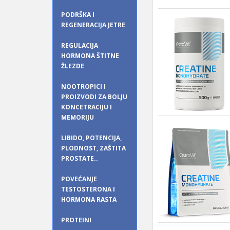
PODRŠKA I
REGENERACIJA JETRE
REGULACIJA
HORMONA ŠTITNE
ŽLEZDE
NOOTROPICI I
PROIZVODI ZA BOLJU
KONCETRACIJU I
MEMORIJU
LIBIDO, POTENCIJA,
PLODNOST, ZAŠTITA
PROSTATE..
POVEĆANJE
TESTOSTERONA I
HORMONA RASTA
PROTEINI