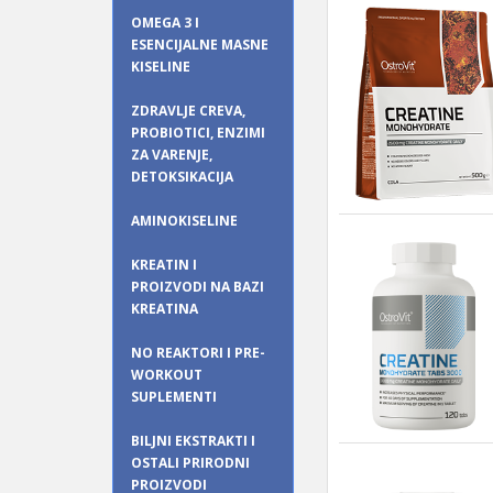
OMEGA 3 I
ESENCIJALNE MASNE
KISELINE
ZDRAVLJE CREVA,
PROBIOTICI, ENZIMI
ZA VARENJE,
DETOKSIKACIJA
AMINOKISELINE
KREATIN I
PROIZVODI NA BAZI
KREATINA
NO REAKTORI I PRE-
WORKOUT
SUPLEMENTI
BILJNI EKSTRAKTI I
OSTALI PRIRODNI
PROIZVODI