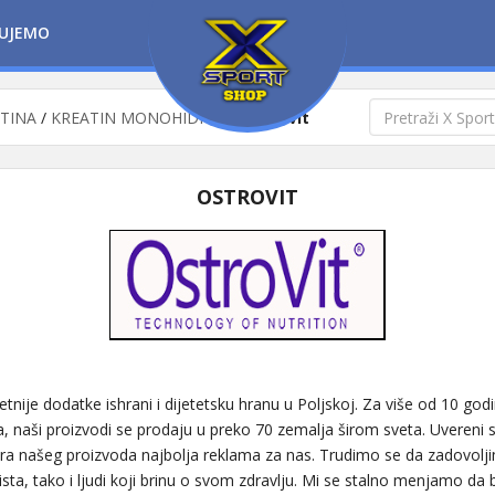
UJEMO
ATINA
/
KREATIN MONOHIDRAT
/
Ostrovit
OSTROVIT
tnije dodatke ishrani i dijetetsku hranu u Poljskoj. Za više od 10 god
 naši proizvodi se prodaju u preko 70 zemalja širom sveta. Uvereni 
mera našeg proizvoda najbolja reklama za nas. Trudimo se da zadovol
ta, tako i ljudi koji brinu o svom zdravlju. Mi se stalno menjamo da bi