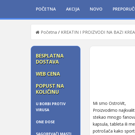
POČETNA
AKCIJA
NOVO
PREPORUČ
Početna
/
KREATIN I PROIZVODI NA BAZI KRE
BESPLATNA
DOSTAVA
WEB CENA
POPUST NA
KOLIČINU
Mi smo OstroVit,
U BORBI PROTIV
VIRUSA
Proizvodimo najkvalite
stekao mnogo fanova,
ONE DOSE
kapsula, tableta ili 
potrošača kako sportis
SAGOREVAČI MASTI