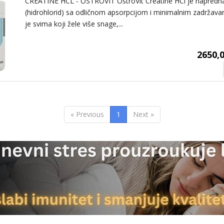
CREATINE HCL - OSTROVIT OstroVit Creatine HCl je napredna
(hidrohlorid) sa odličnom apsorpcijom i minimalnim zadrža
je svima koji žele više snage,...
2650,0
« Previous
1
Next »