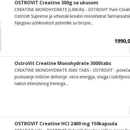
OSTROVIT Creatine 300g sa ukusom
CREATINE MONOHYDRATE (LIMUN) - OSTROVIT Pure Creati
OstroVit Supreme je vrhunski kreatin monohidrat farmaceutsk
Njegovu učinkovitost potvrdile su brojne...
1990,0
OstroVit Creatine Monohydrate 3000tabs
CREATINE MONOHYDRATE 3000 TABS - OSTROVIT - povećanj
postizanje mišićne definicije -veća energija, snaga i izdržljivo
nakon intenzivnog treninga...
OSTROVIT Creatine HCl 2400 mg 150kapsula