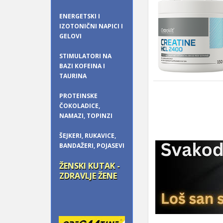
ENERGETSKI I
IZOTONIČNI NAPICI I
GELOVI
STIMULATORI NA
BAZI KOFEINA I
TAURINA
PROTEINSKE
ČOKOLADICE,
NAMAZI, TOPINZI
ŠEJKERI, RUKAVICE,
BANDAŽERI, POJASEVI
ŽENSKI KUTAK -
ZDRAVLJE ŽENE