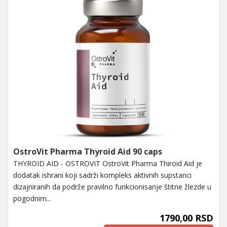
OstroVit Pharma Thyroid Aid 90 caps
THYROID AID - OSTROVIT OstroVit Pharma Thiroid Aid je
dodatak ishrani koji sadrži kompleks aktivnih supstanci
dizajniranih da podrže pravilno funkcionisanje štitne žlezde u
pogodnim...
1790,00 RSD