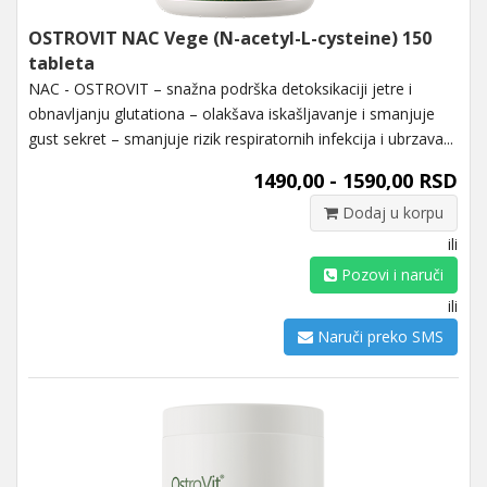
OSTROVIT NAC Vege (N-acetyl-L-cysteine) 150
tableta
NAC - OSTROVIT – snažna podrška detoksikaciji jetre i
obnavljanju glutationa – olakšava iskašljavanje i smanjuje
gust sekret – smanjuje rizik respiratornih infekcija i ubrzava...
1490,00 - 1590,00 RSD
Dodaj u korpu
ili
Pozovi i naruči
ili
Naruči preko SMS