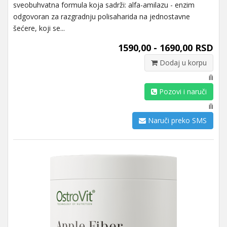
sveobuhvatna formula koja sadrži: alfa-amilazu - enzim
odgovoran za razgradnju polisaharida na jednostavne
šećere, koji se...
1590,00 - 1690,00 RSD
Dodaj u korpu
ili
Pozovi i naruči
ili
Naruči preko SMS