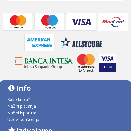
Info
Kako kupiti?
Načini plaćanja
Načini isporuke
Uslovi korišćenja
Izdvajamo