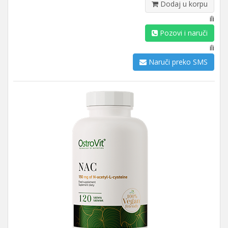
Dodaj u korpu
ili
Pozovi i naruči
ili
Naruči preko SMS