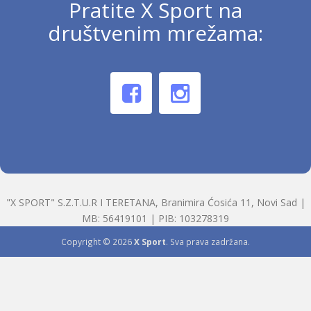
Pratite X Sport na
društvenim mrežama:
"X SPORT" S.Z.T.U.R I TERETANA, Branimira Ćosića 11, Novi Sad |
MB: 56419101 | PIB: 103278319
Copyright © 2026
X Sport
. Sva prava zadržana.