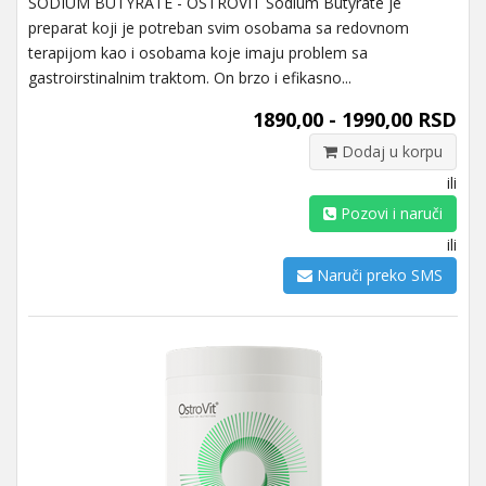
SODIUM BUTYRATE - OSTROVIT Sodium Butyrate je
preparat koji je potreban svim osobama sa redovnom
terapijom kao i osobama koje imaju problem sa
gastroirstinalnim traktom. On brzo i efikasno...
1890,00 - 1990,00 RSD
Dodaj u korpu
ili
Pozovi i naruči
ili
Naruči preko SMS