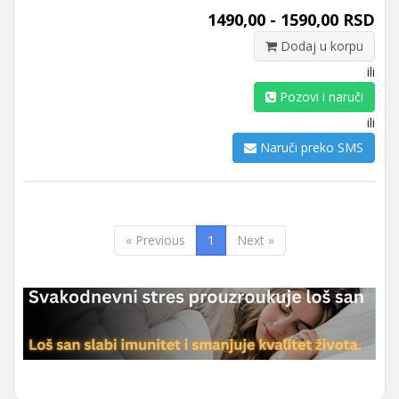
1490,00 - 1590,00 RSD
Dodaj u korpu
ili
Pozovi i naruči
ili
Naruči preko SMS
« Previous
1
Next »