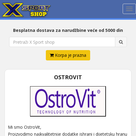
Me
Besplatna dostava za narudžbine veće od 5000 din
Korpa je prazna
OSTROVIT
Mi smo OstroVit,
Proizvodimo najkvalitetnije dodatke ishrani i dijetetsku hranu