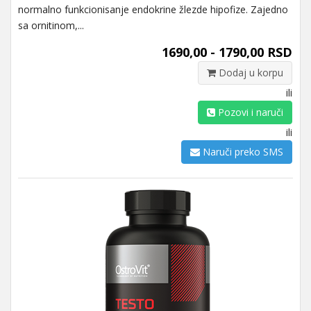
normalno funkcionisanje endokrine žlezde hipofize. Zajedno
sa ornitinom,...
1690,00 - 1790,00 RSD
Dodaj u korpu
ili
Pozovi i naruči
ili
Naruči preko SMS