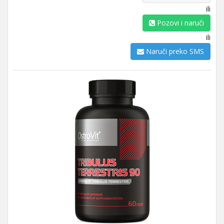
ili
Pozovi i naruči
ili
Naruči preko SMS