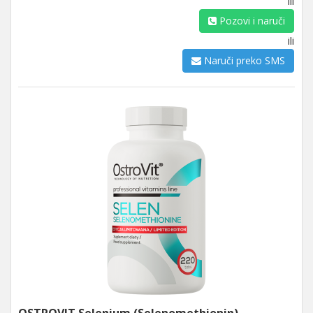
ili
Pozovi i naruči
ili
Naruči preko SMS
OSTROVIT Selenium (Selenomethionin)