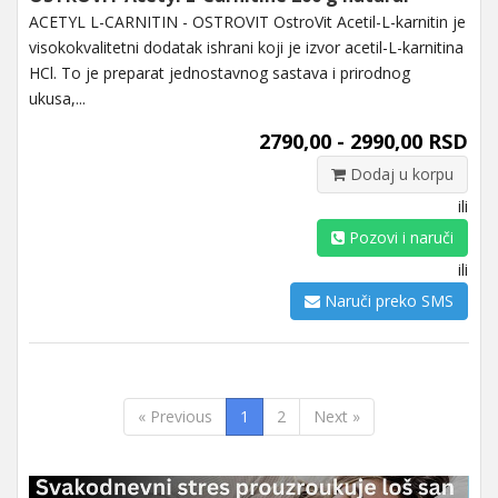
ACETYL L-CARNITIN - OSTROVIT OstroVit Acetil-L-karnitin je
visokokvalitetni dodatak ishrani koji je izvor acetil-L-karnitina
HCl. To je preparat jednostavnog sastava i prirodnog
ukusa,...
2790,00 - 2990,00 RSD
Dodaj u korpu
ili
Pozovi i naruči
ili
Naruči preko SMS
« Previous
1
2
Next »