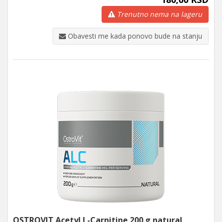
Trenutno nema na lageru
Obavesti me kada ponovo bude na stanju
OSTROVIT Acetyl L-Carnitine 200 g natural