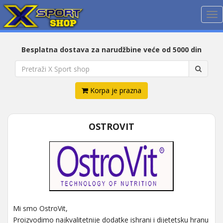
Me
Besplatna dostava za narudžbine veće od 5000 din
Korpa je prazna
OSTROVIT
Mi smo OstroVit,
Proizvodimo najkvalitetnije dodatke ishrani i dijetetsku hranu