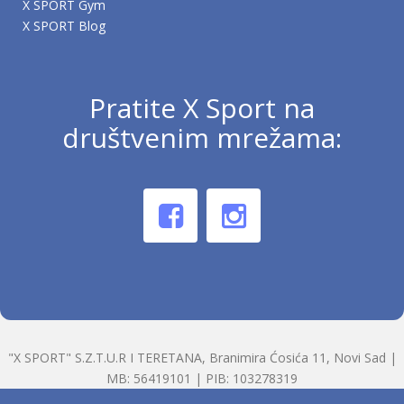
X SPORT Gym
X SPORT Blog
Pratite X Sport na
društvenim mrežama:
"X SPORT" S.Z.T.U.R I TERETANA, Branimira Ćosića 11, Novi Sad |
MB: 56419101 | PIB: 103278319