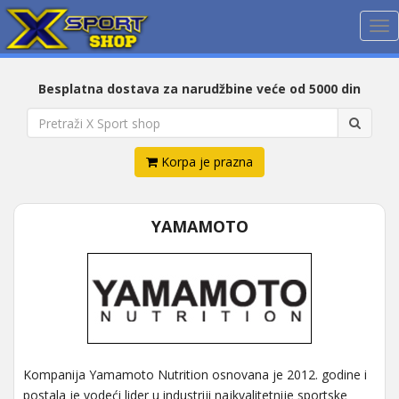
Me
Besplatna dostava za narudžbine veće od 5000 din
Korpa je prazna
YAMAMOTO
Kompanija Yamamoto Nutrition osnovana je 2012. godine i
postala je vodeći lider u industriji najkvalitetnije sportske