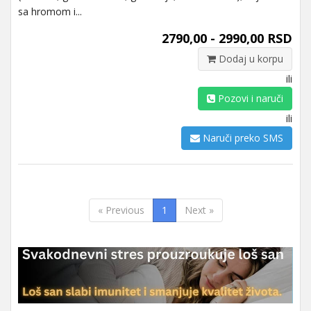
sa hromom i...
2790,00 - 2990,00 RSD
Dodaj u korpu
ili
Pozovi i naruči
ili
Naruči preko SMS
« Previous
1
Next »