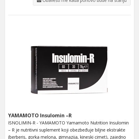
Obavesti me kada ponovo bude na stanju
YAMAMOTO Insulomin –R
ISNOLIMIN-R - YAMAMOTO Yamamoto Nutrition Insulomin
– R je nutritivni suplement koji obezbeđuje biljne ekstrakte
(berberis, gorka melona, gimnazija, kineski cimet), zajedno