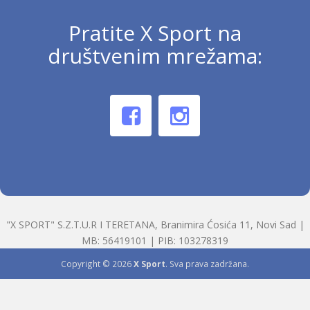
Pratite X Sport na
društvenim mrežama:
"X SPORT" S.Z.T.U.R I TERETANA, Branimira Ćosića 11, Novi Sad |
MB: 56419101 | PIB: 103278319
Copyright © 2026
X Sport
. Sva prava zadržana.