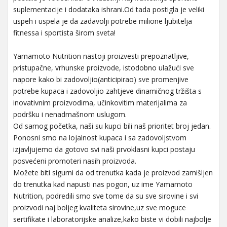
suplementacije i dodataka ishrani.Od tada postigla je veliki
uspeh i uspela je da zadavolji potrebe milione ljubitelja
fitnessa i sportista širom sveta!
Yamamoto Nutrition nastoji proizvesti prepoznatljive,
pristupačne, vrhunske proizvode, istodobno ulažući sve
napore kako bi zadovoljio(anticipirao) sve promenjive
potrebe kupaca i zadovoljio zahtjeve dinamičnog tržišta s
inovativnim proizvodima, učinkovitim materijalima za
podršku i nenadmašnom uslugom.
Od samog početka, naši su kupci bili naš prioritet broj jedan.
Ponosni smo na lojalnost kupaca i sa zadovoljstvom
izjavljujemo da gotovo svi naši prvoklasni kupci postaju
posvećeni promoteri nasih proizvoda.
Možete biti sigurni da od trenutka kada je proizvod zamišljen
do trenutka kad napusti nas pogon, uz ime Yamamoto
Nutrition, podredili smo sve tome da su sve sirovine i svi
proizvodi naj boljeg kvaliteta sirovine,uz sve moguce
sertifikate i laboratorijske analize,kako biste vi dobili najbolje