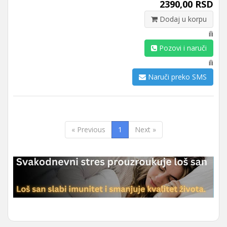
2390,00 RSD
Dodaj u korpu
ili
Pozovi i naruči
ili
Naruči preko SMS
« Previous
1
Next »