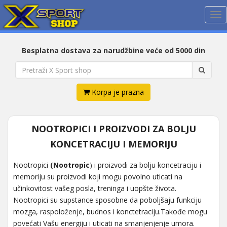
Me
Besplatna dostava za narudžbine veće od 5000 din
Korpa je prazna
NOOTROPICI I PROIZVODI ZA BOLJU
KONCETRACIJU I MEMORIJU
Nootropici
(Nootropic
) i proizvodi za bolju koncetraciju i
memoriju su proizvodi koji mogu povolno uticati na
učinkovitost vašeg posla, treninga i uopšte života.
Nootropici su supstance sposobne da poboljšaju funkciju
mozga, raspoloženje, budnos i konctetraciju.Takođe mogu
povećati Vašu energiju i uticati na smanjenjenje umora.