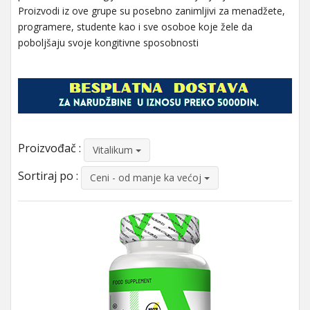
Proizvodi iz ove grupe su posebno zanimljivi za menadžete,
programere, studente kao i sve osoboe koje žele da
poboljšaju svoje kongitivne sposobnosti
Proizvođač :
Vitalikum
Sortiraj po :
Ceni - od manje ka većoj