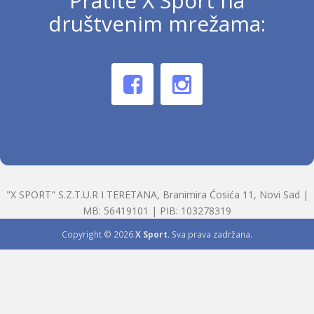
Pratite X Sport na
društvenim mrežama:
"X SPORT" S.Z.T.U.R I TERETANA, Branimira Ćosića 11, Novi Sad |
MB: 56419101 | PIB: 103278319
Copyright © 2026
X Sport
. Sva prava zadržana.