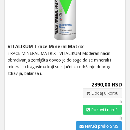
VITALIKUM Trace Mineral Matrix
TRACE MINERAL MATRIX - VITALIKUM Moderan način
obrađivanja zemljišta doveo je do toga da se minerali i
minerali u tragovima koji su ključni za održanje dobrog
zdravlja, balansa i...
2390,00 RSD
Dodaj u korpu
ili
Pozovi i naruči
ili
Naruči preko SMS