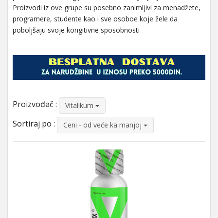
Proizvodi iz ove grupe su posebno zanimljivi za menadžete,
programere, studente kao i sve osoboe koje žele da
poboljšaju svoje kongitivne sposobnosti
Proizvođač :
Vitalikum
Sortiraj po :
Ceni - od veće ka manjoj