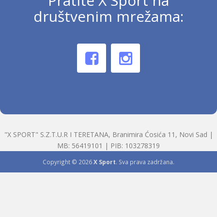
Pratite X Sport na
društvenim mrežama:
"X SPORT" S.Z.T.U.R I TERETANA, Branimira Ćosića 11, Novi Sad |
MB: 56419101 | PIB: 103278319
Copyright © 2026
X Sport
. Sva prava zadržana.