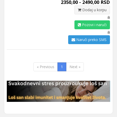
2350,00 - 2490,00 RSD
Dodaj u korpu
ili
Pozovi i naruči
ili
Naruči preko SMS
« Previous
1
Next »