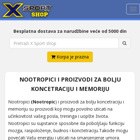
Me
Besplatna dostava za narudžbine veće od 5000 din
Korpa je prazna
NOOTROPICI I PROIZVODI ZA BOLJU
KONCETRACIJU I MEMORIJU
Nootropici
(Nootropic
) i proizvodi za bolju koncetraciju i
memoriju su proizvodi koji mogu povolno uticati na
učinkovitost vašeg posla, treninga i uopšte života.
Nootropici su supstance sposobne da poboljšaju funkciju
mozga, raspoloženje, budnos i konctetraciju.Takođe mogu
povećati Vašu energiju i uticati na smanjenjenje umora.