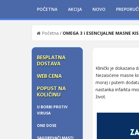
POČETNA
AKCIJA
NOVO
PREPORUČ
Početna
/
OMEGA 3 i ESENCIJALNE MASNE KIS
BESPLATNA
DOSTAVA
Klinički je dokazana d
Nezasićene masne kis
WEB CENA
mora) i putem dodatak
POPUST NA
nastanka infarkta mi
KOLIČINU
život.
U BORBI PROTIV
VIRUSA
ONE DOSE
SAGOREVAČI MASTI