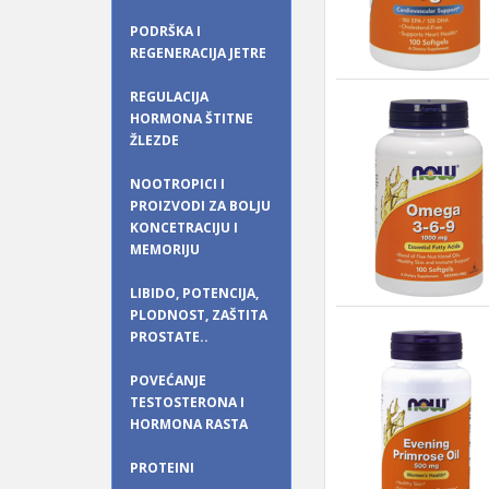
PODRŠKA I
REGENERACIJA JETRE
REGULACIJA
HORMONA ŠTITNE
ŽLEZDE
NOOTROPICI I
PROIZVODI ZA BOLJU
KONCETRACIJU I
MEMORIJU
LIBIDO, POTENCIJA,
PLODNOST, ZAŠTITA
PROSTATE..
POVEĆANJE
TESTOSTERONA I
HORMONA RASTA
PROTEINI