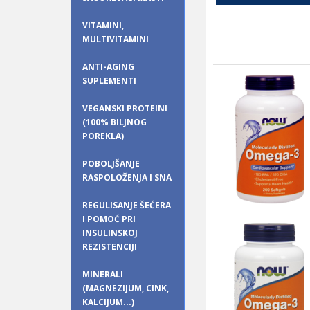
VITAMINI,
MULTIVITAMINI
ANTI-AGING
SUPLEMENTI
VEGANSKI PROTEINI
(100% BILJNOG
POREKLA)
POBOLJŠANJE
RASPOLOŽENJA I SNA
REGULISANJE ŠEĆERA
I POMOĆ PRI
INSULINSKOJ
REZISTENCIJI
MINERALI
(MAGNEZIJUM, CINK,
KALCIJUM...)