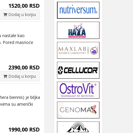
1520,00 RSD
Dodaj u korpu
 nastale kao
ma. Pored masnoće
2390,00 RSD
Dodaj u korpu
a biennis) je biljka
ovima su američki
1990,00 RSD