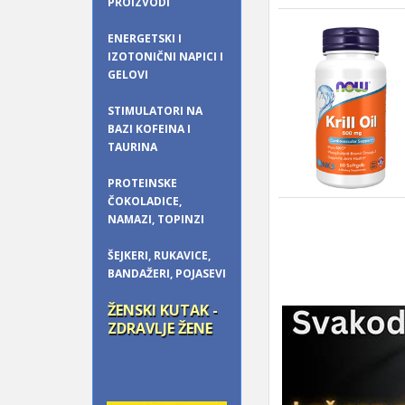
PROIZVODI
ENERGETSKI I
IZOTONIČNI NAPICI I
GELOVI
STIMULATORI NA
BAZI KOFEINA I
TAURINA
PROTEINSKE
ČOKOLADICE,
NAMAZI, TOPINZI
ŠEJKERI, RUKAVICE,
BANDAŽERI, POJASEVI
ŽENSKI KUTAK -
ZDRAVLJE ŽENE