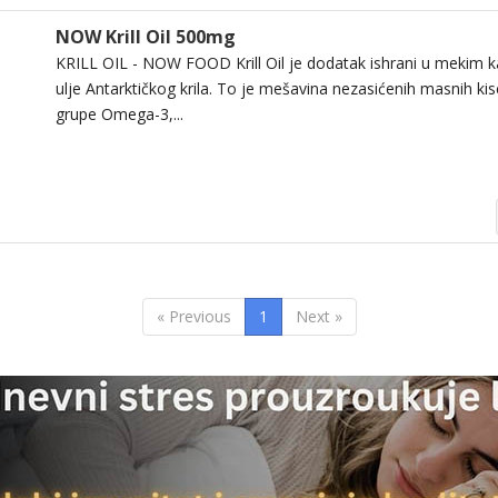
NOW Krill Oil 500mg
KRILL OIL - NOW FOOD Krill Oil je dodatak ishrani u mekim 
ulje Antarktičkog krila. To je mešavina nezasićenih masnih kis
grupe Omega-3,...
« Previous
1
Next »