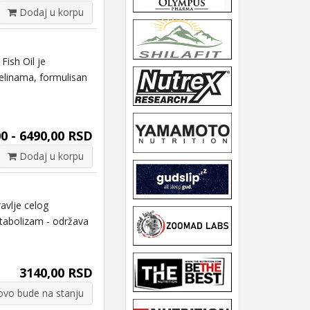
Dodaj u korpu
sh Oil je
elinama, formulisan
0 - 6490,00 RSD
Dodaj u korpu
vlje celog
tabolizam - održava
3140,00 RSD
vo bude na stanju