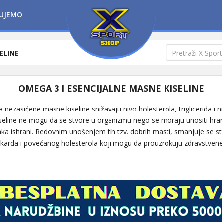
UJEMO
ELINE
OMEGA 3 I ESENCIJALNE MASNE KISELINE
a nezasićene masne kiseline snižavaju nivo holesterola, triglicerida i ni
eline ne mogu da se stvore u organizmu nego se moraju unositi hran
a ishrani. Redovnim unošenjem tih tzv. dobrih masti, smanjuje se st
okarda i povećanog holesterola koji mogu da prouzrokuju zdravstve