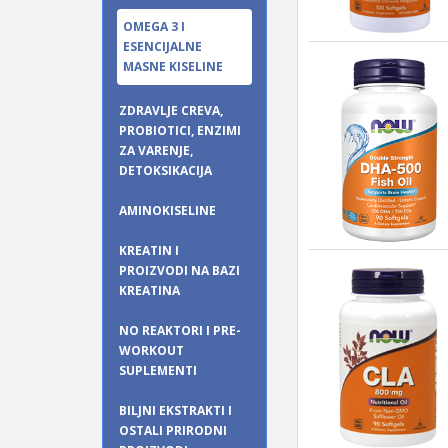
OMEGA 3 I
ESENCIJALNE
MASNE KISELINE
ZDRAVLJE CREVA,
PROBIOTICI, ENZIMI
ZA VARENJE,
DETOKSIKACIJA
AMINOKISELINE
KREATIN I
PROIZVODI NA BAZI
KREATINA
NO REAKTORI I PRE-
WORKOUT
SUPLEMENTI
BILJNI EKSTRAKTI I
OSTALI PRIRODNI