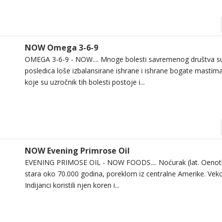
NOW Omega 3-6-9
OMEGA 3-6-9 - NOW.... Mnoge bolesti savremenog društva su
posledica loše izbalansirane ishrane i ishrane bogate masti
koje su uzročnik tih bolesti postoje i...
NOW Evening Primrose Oil
EVENING PRIMOSE OIL - NOW FOODS.... Noćurak (lat. Oenother
stara oko 70.000 godina, poreklom iz centralne Amerike. Vek
Indijanci koristili njen koren i...