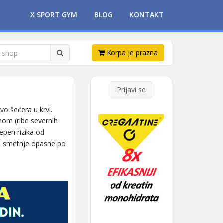
X SPORT GYM
BLOG
KONTAKT
Korpa je prazna
Prijavi se
vo šećera u krvi.
om (ribe severnih
epen rizika od
ne smetnje opasne po