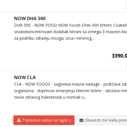
NOW DHA 500
DHA 500 - NOW FOOD NOW Foods DHA-500 Enteric Coated Fi
visokokoncentrovani dodatak ishrani sa omega-3 masnim kis
za podršku zdravlju mozga, srca i nervnog...
3390,0
NOW CLA
CLA - NOW FOODS - sagoreva masne naslage - podržava zdra
organizma - doprinosi smanjenju telesne težine - ubrzava me
nivoe zdravog holesterola u normali U...
Trenutno nema na lageru
Obavesti me kada pono