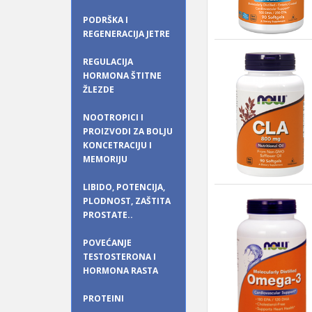
PODRŠKA I
REGENERACIJA JETRE
REGULACIJA
HORMONA ŠTITNE
ŽLEZDE
NOOTROPICI I
PROIZVODI ZA BOLJU
KONCETRACIJU I
MEMORIJU
LIBIDO, POTENCIJA,
PLODNOST, ZAŠTITA
PROSTATE..
POVEĆANJE
TESTOSTERONA I
HORMONA RASTA
PROTEINI