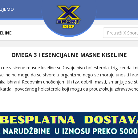
UJEMO
ELINE
OMEGA 3 I ESENCIJALNE MASNE KISELINE
a nezasićene masne kiseline snižavaju nivo holesterola, triglicerida i ni
eline ne mogu da se stvore u organizmu nego se moraju unositi hran
a ishrani. Redovnim unošenjem tih tzv. dobrih masti, smanjuje se st
okarda i povećanog holesterola koji mogu da prouzrokuju zdravstve