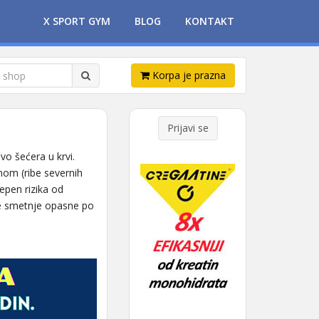
X SPORT GYM
BLOG
KONTAKT
Korpa je prazna
Prijavi se
vo šećera u krvi.
om (ribe severnih
epen rizika od
ne smetnje opasne po