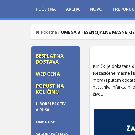
POČETNA
AKCIJA
NOVO
PREPORUČ
Početna
/
OMEGA 3 i ESENCIJALNE MASNE KIS
BESPLATNA
DOSTAVA
Klinički je dokazana d
Nezasićene masne kis
WEB CENA
mora) i putem dodatak
POPUST NA
nastanka infarkta mi
KOLIČINU
život.
U BORBI PROTIV
VIRUSA
ONE DOSE
SAGOREVAČI MASTI