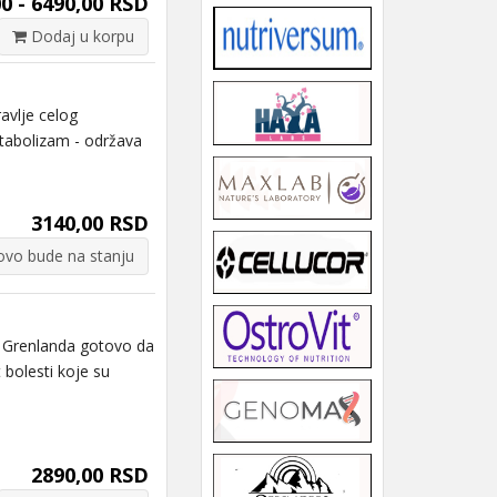
0 - 6490,00 RSD
Dodaj u korpu
vlje celog
tabolizam - održava
3140,00 RSD
vo bude na stanju
 Grenlanda gotovo da
 bolesti koje su
2890,00 RSD