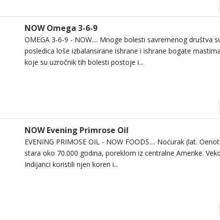
NOW Omega 3-6-9
OMEGA 3-6-9 - NOW.... Mnoge bolesti savremenog društva su
posledica loše izbalansirane ishrane i ishrane bogate masti
koje su uzročnik tih bolesti postoje i...
NOW Evening Primrose Oil
EVENING PRIMOSE OIL - NOW FOODS.... Noćurak (lat. Oenother
stara oko 70.000 godina, poreklom iz centralne Amerike. Vek
Indijanci koristili njen koren i...