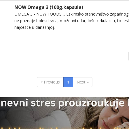
NOW Omega 3 (100g.kapsula)
OMEGA 3 - NOW FOODS.... Eskimsko stanovništvo zapadnog
ne poznaje bolesti srca, moždani udar, lošu cirkulaciju, to jest
najčešće u današnjoj...
« Previous
1
Next »