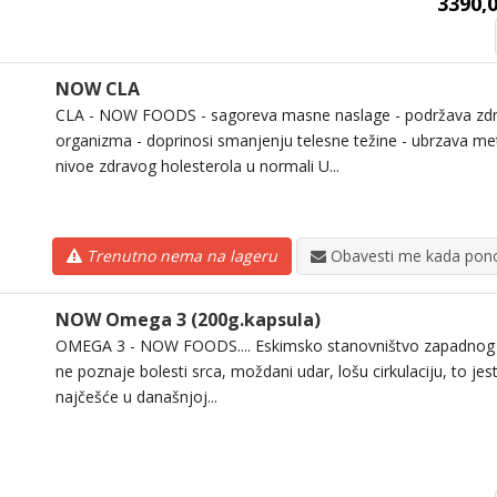
3390,0
NOW CLA
CLA - NOW FOODS - sagoreva masne naslage - podržava zdra
organizma - doprinosi smanjenju telesne težine - ubrzava me
nivoe zdravog holesterola u normali U...
Trenutno nema na lageru
Obavesti me kada pono
NOW Omega 3 (200g.kapsula)
OMEGA 3 - NOW FOODS.... Eskimsko stanovništvo zapadnog
ne poznaje bolesti srca, moždani udar, lošu cirkulaciju, to jest
najčešće u današnjoj...