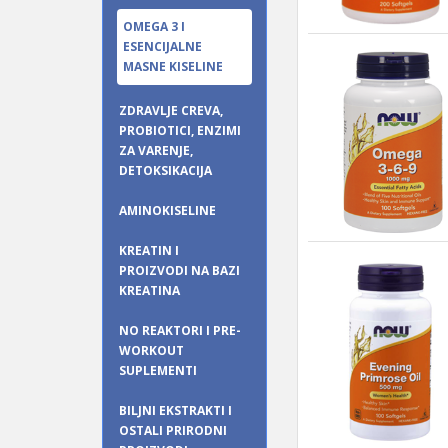
OMEGA 3 I
ESENCIJALNE
MASNE KISELINE
ZDRAVLJE CREVA,
PROBIOTICI, ENZIMI
ZA VARENJE,
DETOKSIKACIJA
AMINOKISELINE
KREATIN I
PROIZVODI NA BAZI
KREATINA
NO REAKTORI I PRE-
WORKOUT
SUPLEMENTI
BILJNI EKSTRAKTI I
OSTALI PRIRODNI