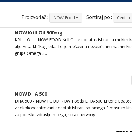
Proizvođač :
Sortiraj po :
NOW Food
Ceni - 
NOW Krill Oil 500mg
KRILL OIL - NOW FOOD Krill Oil je dodatak ishrani u mekim 
ulje Antarktičkog krila. To je mešavina nezasićenih masnih kis
grupe Omega-3,...
NOW DHA 500
DHA 500 - NOW FOOD NOW Foods DHA-500 Enteric Coated Fi
visokokoncentrovani dodatak ishrani sa omega-3 masnim kis
za podršku zdravlju mozga, srca i nervnog...