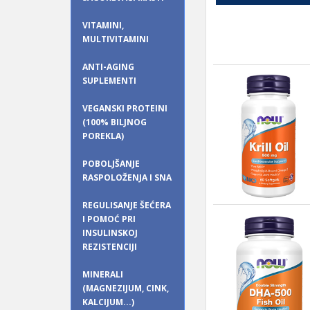
VITAMINI,
MULTIVITAMINI
ANTI-AGING
SUPLEMENTI
VEGANSKI PROTEINI
(100% BILJNOG
POREKLA)
POBOLJŠANJE
RASPOLOŽENJA I SNA
REGULISANJE ŠEĆERA
I POMOĆ PRI
INSULINSKOJ
REZISTENCIJI
MINERALI
(MAGNEZIJUM, CINK,
KALCIJUM...)