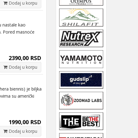
Dodaj u korpu
 nastale kao
ma. Pored masnoće
2390,00 RSD
Dodaj u korpu
a biennis) je biljka
ovima su američki
1990,00 RSD
Dodaj u korpu