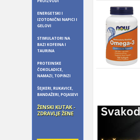
PROIZVODI
ENERGETSKI I
IZOTONIČNI NAPICI I
GELOVI
STIMULATORI NA
BAZI KOFEINA I
TAURINA
PROTEINSKE
ČOKOLADICE,
NAMAZI, TOPINZI
ŠEJKERI, RUKAVICE,
BANDAŽERI, POJASEVI
ŽENSKI KUTAK -
ZDRAVLJE ŽENE