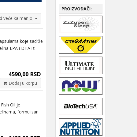
PROIZVOĐAČI:
od veće ka manjoj
kapsulama koje sadrže
elina EPA i DHA iz
4590,00 RSD
Dodaj u korpu
sh Oil je
elinama, formulisan