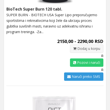
BioTech Super Burn 120 tabl.
SUPER BURN - BIOTECH USA Super Lipo preporučujemo
sportistima i rekreativcima koji žele da ubrzaju proces
gubitka suvišnih masti, naravno uz adekvatnu ishranu i
program treninga. -Za...
2150,00 - 2290,00 RSD
Dodaj u korpu
ili
Pozovi i naruči
ili
Naruči preko SMS