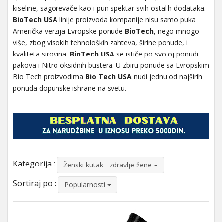
kiseline, sagorevače kao i pun spektar svih ostalih dodataka.
BioTech USA
linije proizvoda kompanije nisu samo puka
Američka verzija Evropske ponude
BioTech
, nego mnogo
više, zbog visokih tehnoloških zahteva, širine ponude, i
kvaliteta sirovina.
BioTech USA
se ističe po svojoj ponudi
pakova i Nitro oksidnih bustera. U zbiru ponude sa Evropskim
Bio Tech proizvodima
Bio Tech USA
nudi jednu od najširih
ponuda dopunske ishrane na svetu.
Kategorija :
Ženski kutak - zdravlje žene
Sortiraj po :
Popularnosti