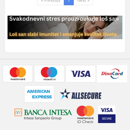
« Previous
1
Next »