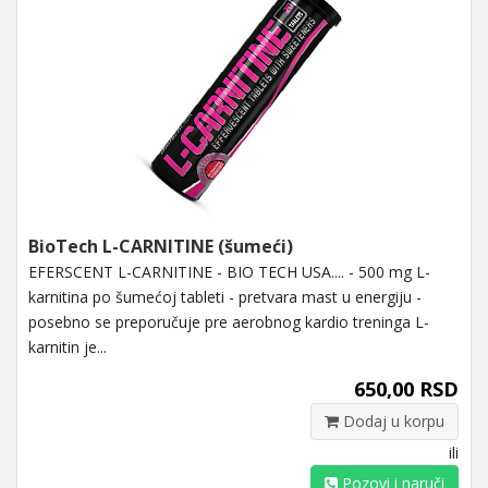
BioTech L-CARNITINE (šumeći)
EFERSCENT L-CARNITINE - BIO TECH USA.... - 500 mg L-
karnitina po šumećoj tableti - pretvara mast u energiju -
posebno se preporučuje pre aerobnog kardio treninga L-
karnitin je...
650,00 RSD
Dodaj u korpu
ili
Pozovi i naruči