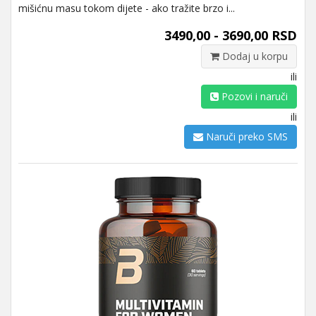
mišićnu masu tokom dijete - ako tražite brzo i...
3490,00 - 3690,00 RSD
Dodaj u korpu
ili
Pozovi i naruči
ili
Naruči preko SMS