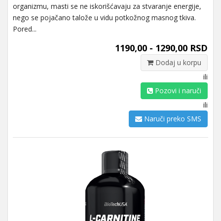
organizmu, masti se ne iskorišćavaju za stvaranje energije,
nego se pojačano talože u vidu potkožnog masnog tkiva.
Pored...
1190,00 - 1290,00 RSD
Dodaj u korpu
ili
Pozovi i naruči
ili
Naruči preko SMS