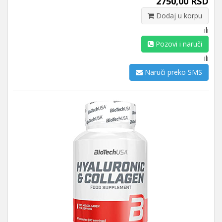
2750,00 RSD
Dodaj u korpu
ili
Pozovi i naruči
ili
Naruči preko SMS