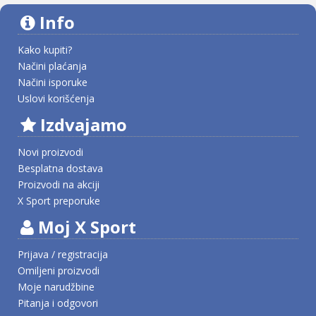
Info
Kako kupiti?
Načini plaćanja
Načini isporuke
Uslovi korišćenja
Izdvajamo
Novi proizvodi
Besplatna dostava
Proizvodi na akciji
X Sport preporuke
Moj X Sport
Prijava / registracija
Omiljeni proizvodi
Moje narudžbine
Pitanja i odgovori