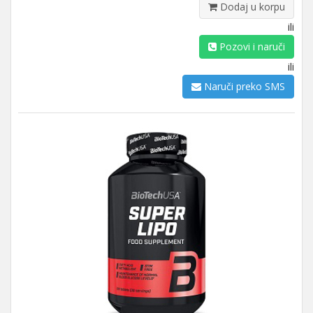
Dodaj u korpu
ili
Pozovi i naruči
ili
Naruči preko SMS