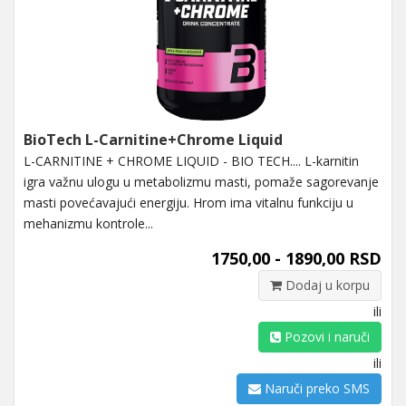
BioTech L-Carnitine+Chrome Liquid
L-CARNITINE + CHROME LIQUID - BIO TECH.... L-karnitin
igra važnu ulogu u metabolizmu masti, pomaže sagorevanje
masti povećavajući energiju. Hrom ima vitalnu funkciju u
mehanizmu kontrole...
1750,00 - 1890,00 RSD
Dodaj u korpu
ili
Pozovi i naruči
ili
Naruči preko SMS