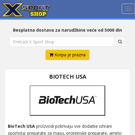
Me
Besplatna dostava za narudžbine veće od 5000 din
Korpa je prazna
BIOTECH USA
BioTech USA
proizvodi pokrivaju sve dodatke ishrani
sportista: preparate za masu, proteinske preparate, amino