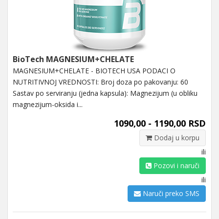
BioTech MAGNESIUM+CHELATE
MAGNESIUM+CHELATE - BIOTECH USA PODACI O
NUTRITIVNOJ VREDNOSTI: Broj doza po pakovanju: 60
Sastav po serviranju (jedna kapsula): Magnezijum (u obliku
magnezijum-oksida i...
1090,00 - 1190,00 RSD
Dodaj u korpu
ili
Pozovi i naruči
ili
Naruči preko SMS