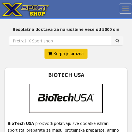
Me
Besplatna dostava za narudžbine veće od 5000 din
Korpa je prazna
BIOTECH USA
BioTech USA
proizvodi pokrivaju sve dodatke ishrani
sportista: preparate za masu, proteinske preparate, amino