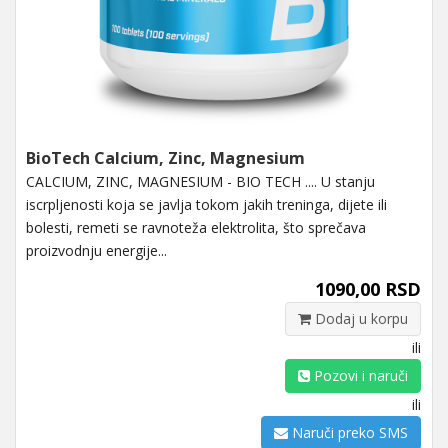
BioTech Calcium, Zinc, Magnesium
CALCIUM, ZINC, MAGNESIUM - BIO TECH .... U stanju
iscrpljenosti koja se javlja tokom jakih treninga, dijete ili
bolesti, remeti se ravnoteža elektrolita, što sprečava
proizvodnju energije...
1090,00 RSD
Dodaj u korpu
ili
Pozovi i naruči
ili
Naruči preko SMS