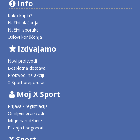
Info
Kako kupiti?
Načini plaćanja
Načini isporuke
Uslovi korišćenja
Izdvajamo
Novi proizvodi
Besplatna dostava
Proizvodi na akciji
X Sport preporuke
Moj X Sport
Prijava / registracija
Omiljeni proizvodi
Moje narudžbine
Pitanja i odgovori
X Sport