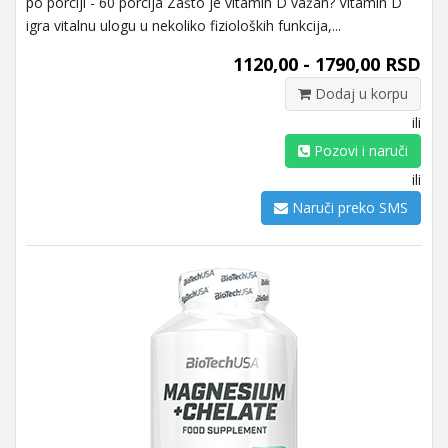
po porciji - 60 porcija Zašto je vitamin D važan? Vitamin D
igra vitalnu ulogu u nekoliko fizioloških funkcija,...
1120,00 - 1790,00 RSD
Dodaj u korpu
ili
Pozovi i naruči
ili
Naruči preko SMS