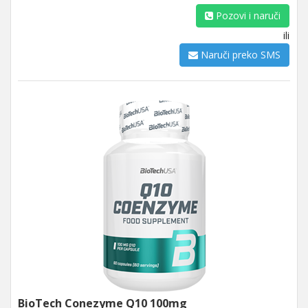
Pozovi i naruči
ili
Naruči preko SMS
BioTech Conezyme Q10 100mg