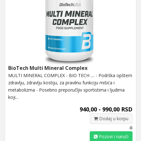
BioTech Multi Mineral Complex
MULTI MINERAL COMPLEX - BIO TECH .... - Podrška opštem
zdravlju, zdravlju kostiju, za pravilnu funkciju mišića i
metabolizma - Posebno preporučljiv sportistima i ljudima
koji...
940,00 - 990,00 RSD
Dodaj u korpu
ili
Pozovi i naruči