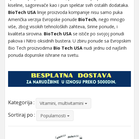
kiseline, sagorevače kao i pun spektar svih ostalih dodataka.
BioTech USA
linije proizvoda kompanije nisu samo puka
Američka verzija Evropske ponude
BioTech
, nego mnogo
više, zbog visokih tehnoloških zahteva, širine ponude, i
kvaliteta sirovina.
BioTech USA
se ističe po svojoj ponudi
pakova i Nitro oksidnih bustera. U zbiru ponude sa Evropskim
Bio Tech proizvodima
Bio Tech USA
nudi jednu od najširih
ponuda dopunske ishrane na svetu.
Kategorija :
Vitamini, multivitamini
Sortiraj po :
Popularnosti