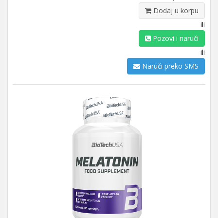
Dodaj u korpu
ili
Pozovi i naruči
ili
Naruči preko SMS