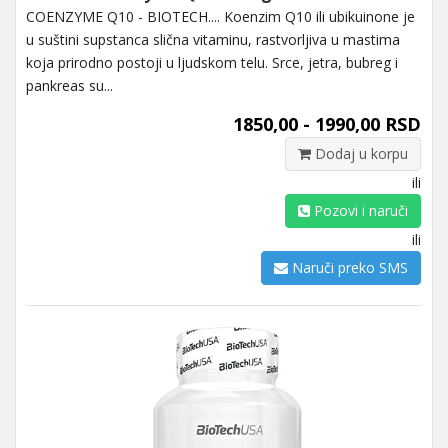
COENZYME Q10 - BIOTECH.... Koenzim Q10 ili ubikuinone je
u suštini supstanca slična vitaminu, rastvorljiva u mastima
koja prirodno postoji u ljudskom telu. Srce, jetra, bubreg i
pankreas su...
1850,00 - 1990,00 RSD
Dodaj u korpu
ili
Pozovi i naruči
ili
Naruči preko SMS