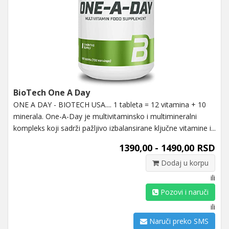
BioTech One A Day
ONE A DAY - BIOTECH USA.... 1 tableta = 12 vitamina + 10
minerala. One-A-Day je multivitaminsko i multimineralni
kompleks koji sadrži pažljivo izbalansirane ključne vitamine i...
1390,00 - 1490,00 RSD
Dodaj u korpu
ili
Pozovi i naruči
ili
Naruči preko SMS