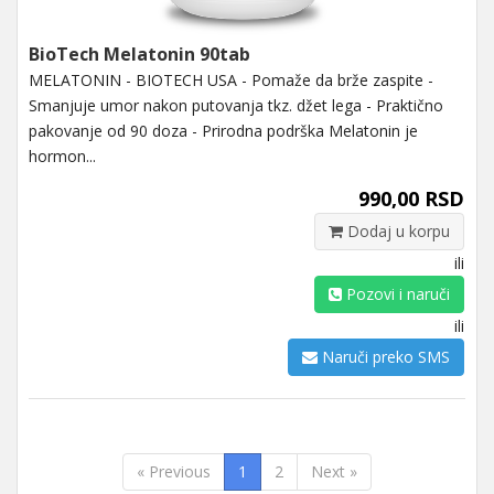
BioTech Melatonin 90tab
MELATONIN - BIOTECH USA - Pomaže da brže zaspite -
Smanjuje umor nakon putovanja tkz. džet lega - Praktično
pakovanje od 90 doza - Prirodna podrška Melatonin je
hormon...
990,00 RSD
Dodaj u korpu
ili
Pozovi i naruči
ili
Naruči preko SMS
« Previous
1
2
Next »