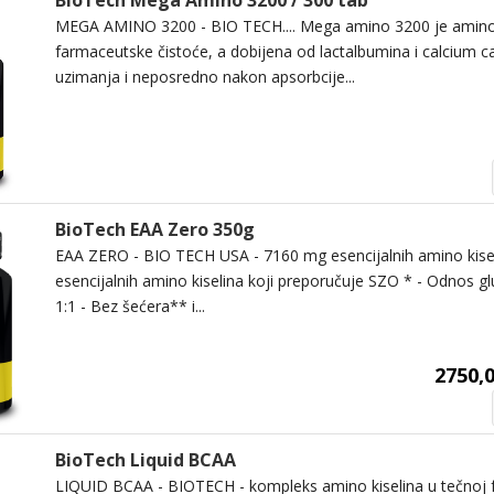
BioTech Mega Amino 3200 / 300 tab
MEGA AMINO 3200 - BIO TECH.... Mega amino 3200 je amino
farmaceutske čistoće, a dobijena od lactalbumina i calcium c
uzimanja i neposredno nakon apsorbcije...
BioTech EAA Zero 350g
EAA ZERO - BIO TECH USA - 7160 mg esencijalnih amino kise
esencijalnih amino kiselina koji preporučuje SZO * - Odnos gl
1:1 - Bez šećera** i...
2750,0
BioTech Liquid BCAA
LIQUID BCAA - BIOTECH - kompleks amino kiselina u tečnoj 