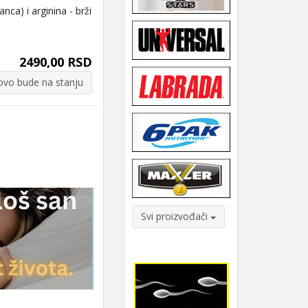
ca) i arginina - brži
2490,00 RSD
vo bude na stanju
Svi proizvođači