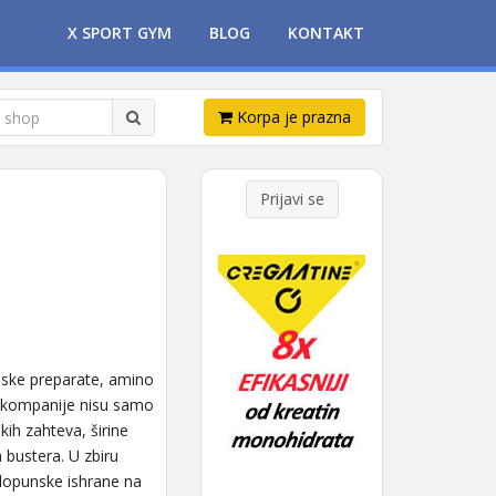
X SPORT GYM
BLOG
KONTAKT
Korpa je prazna
Prijavi se
inske preparate, amino
a kompanije nisu samo
ih zahteva, širine
 bustera. U zbiru
dopunske ishrane na