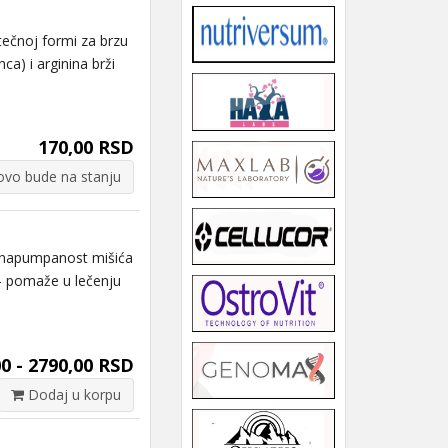
ečnoj formi za brzu
a) i arginina brži
170,00 RSD
vo bude na stanju
 napumpanost mišića
 - pomaže u lečenju
0 - 2790,00 RSD
Dodaj u korpu