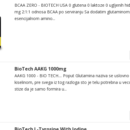
BCAA ZERO - BIOTECH USA 0 glutena 0 laktoze 0 ugljenih hid
mg 2:1:1 odnosa BCAA po serviranju Sa dodatim glutaminom
esencijalnom amino...
BioTech AAKG 1000mg
AAKG 1000 - BIO TECH.... Poput Glutamina naziva se uslovn
kiselinom, pre svega iz tog razloga sto je telu potrebna u veco
stize da je samo formira u...
BioTech L-Tyrosine With Iodine