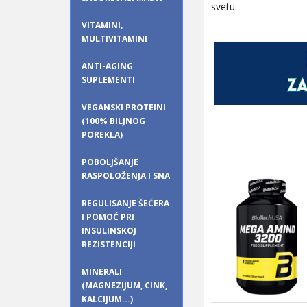
svetu.
VITAMINI,
MULTIVITAMINI
ANTI-AGING
SUPLEMENTI
VEGANSKI PROTEINI
(100% BILJNOG
POREKLA)
POBOLJŠANJE
RASPOLOŽENJA I SNA
REGULISANJE ŠEĆERA
I POMOĆ PRI
INSULINSKOJ
REZISTENCIJI
MINERALI
(MAGNEZIJUM, CINK,
KALCIJUM...)