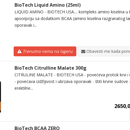
BioTech Liquid Amino (25ml)
LIQUID AMINO - BIOTECH USA.... kompleks amino kiselina u t
apsorpciju sa dodatkom BCAA (amino kiselina razgranatog lanc
oporavak i...
Trenutno nema na lageru
Obavesti me kada pono
BioTech Citrulline Malate 300g
CITRULINE MALATE - BIOTECH USA - povećeva protok krvi i
- povećava izdžljivost i ubrzava oporavak - štiti krvne sudove
erektilne...
2650,0
BioTech BCAA ZERO