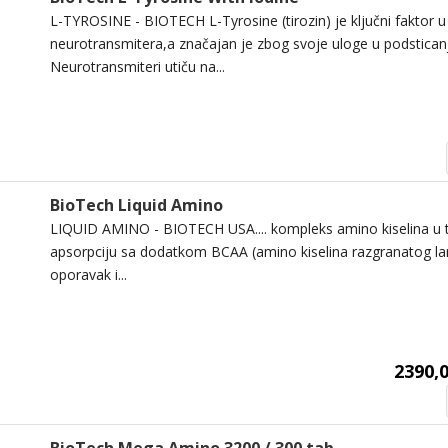
L-TYROSINE - BIOTECH L-Tyrosine (tirozin) je ključni faktor u 
neurotransmitera,a značajan je zbog svoje uloge u podstican
Neurotransmiteri utiču na...
BioTech Liquid Amino
LIQUID AMINO - BIOTECH USA.... kompleks amino kiselina u t
apsorpciju sa dodatkom BCAA (amino kiselina razgranatog lanc
oporavak i...
2390,0