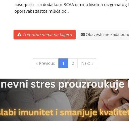
apsorpciju - sa dodatkom BCAA (amino kiselina razgranatog lan
oporavak i zaštita mišića od...
Trenutno nema na lageru
Obavesti me kada pono
« Previous
1
2
Next »