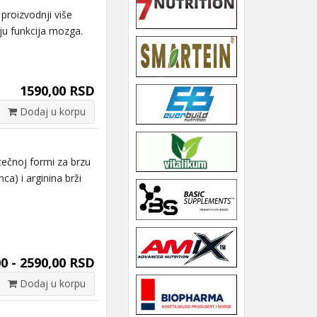
proizvodnji više
ju funkcija mozga.
1590,00 RSD
Dodaj u korpu
ečnoj formi za brzu
a) i arginina brži
0 - 2590,00 RSD
Dodaj u korpu