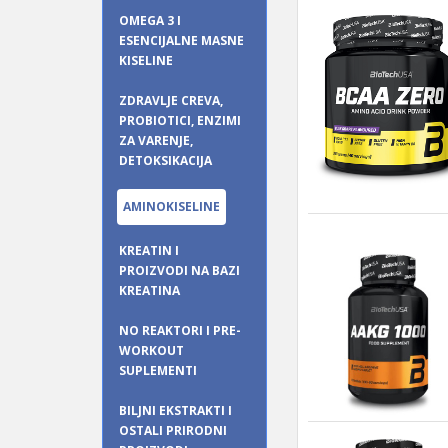
OMEGA 3 I
ESENCIJALNE MASNE
KISELINE
ZDRAVLJE CREVA,
PROBIOTICI, ENZIMI
ZA VARENJE,
DETOKSIKACIJA
AMINOKISELINE
KREATIN I
PROIZVODI NA BAZI
KREATINA
NO REAKTORI I PRE-
WORKOUT
SUPLEMENTI
BILJNI EKSTRAKTI I
OSTALI PRIRODNI