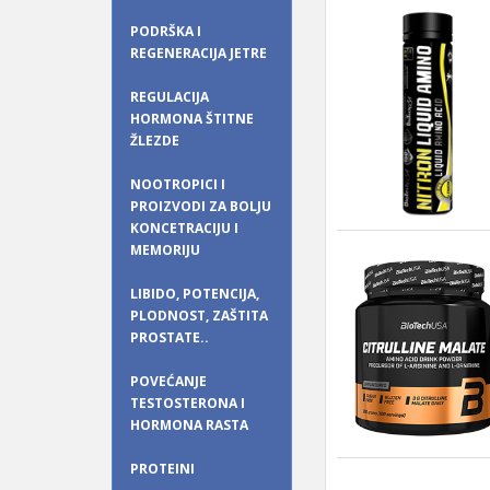
PODRŠKA I
REGENERACIJA JETRE
REGULACIJA
HORMONA ŠTITNE
ŽLEZDE
NOOTROPICI I
PROIZVODI ZA BOLJU
KONCETRACIJU I
MEMORIJU
LIBIDO, POTENCIJA,
PLODNOST, ZAŠTITA
PROSTATE..
POVEĆANJE
TESTOSTERONA I
HORMONA RASTA
PROTEINI