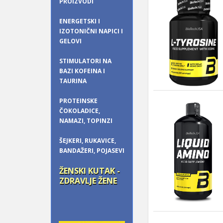
PROIZVODI
ENERGETSKI I
IZOTONIČNI NAPICI I
GELOVI
STIMULATORI NA
BAZI KOFEINA I
TAURINA
PROTEINSKE
ČOKOLADICE,
NAMAZI, TOPINZI
ŠEJKERI, RUKAVICE,
BANDAŽERI, POJASEVI
ŽENSKI KUTAK -
ZDRAVLJE ŽENE