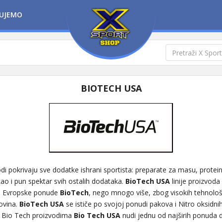
UJEMO
BIOTECH USA
di pokrivaju sve dodatke ishrani sportista: preparate za masu, prote
kao i pun spektar svih ostalih dodataka.
BioTech USA
linije proizvod
ja Evropske ponude
BioTech
, nego mnogo više, zbog visokih tehnološk
rovina.
BioTech USA
se ističe po svojoj ponudi pakova i Nitro oksidnih
 Bio Tech proizvodima
Bio Tech USA
nudi jednu od najširih ponuda 