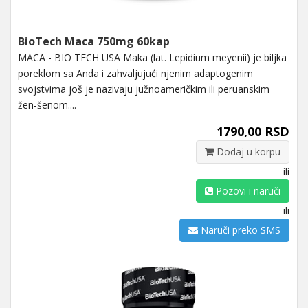
BioTech Maca 750mg 60kap
MACA - BIO TECH USA Maka (lat. Lepidium meyenii) je biljka
poreklom sa Anda i zahvaljujući njenim adaptogenim
svojstvima još je nazivaju južnoameričkim ili peruanskim
žen-šenom....
1790,00 RSD
Dodaj u korpu
ili
Pozovi i naruči
ili
Naruči preko SMS