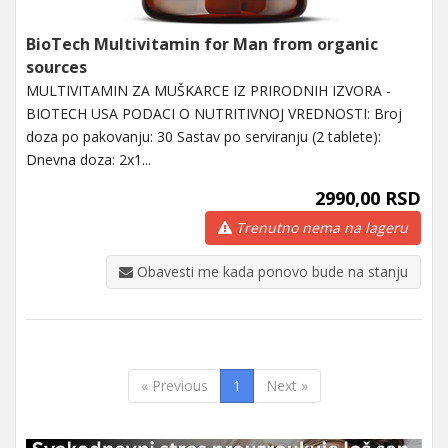
BioTech Multivitamin for Man from organic
sources
MULTIVITAMIN ZA MUŠKARCE IZ PRIRODNIH IZVORA -
BIOTECH USA PODACI O NUTRITIVNOJ VREDNOSTI: Broj
doza po pakovanju: 30 Sastav po serviranju (2 tablete):
Dnevna doza: 2x1...
2990,00 RSD
Trenutno nema na lageru
Obavesti me kada ponovo bude na stanju
« Previous
1
Next »