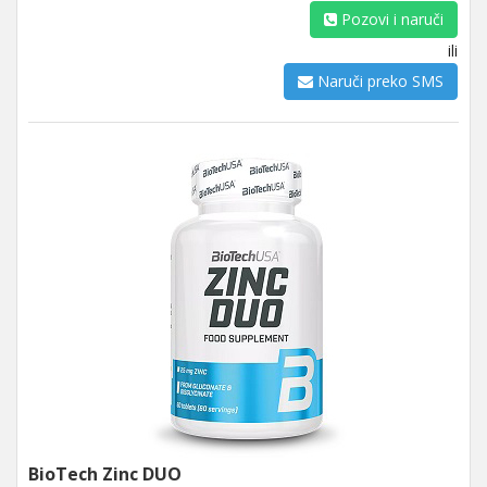
Pozovi i naruči
ili
Naruči preko SMS
BioTech Zinc DUO