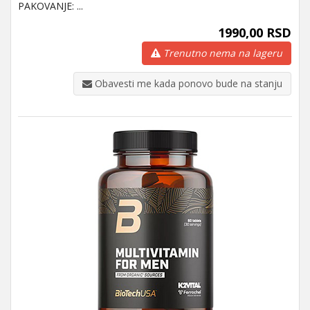
PAKOVANJE: ...
1990,00 RSD
Trenutno nema na lageru
Obavesti me kada ponovo bude na stanju