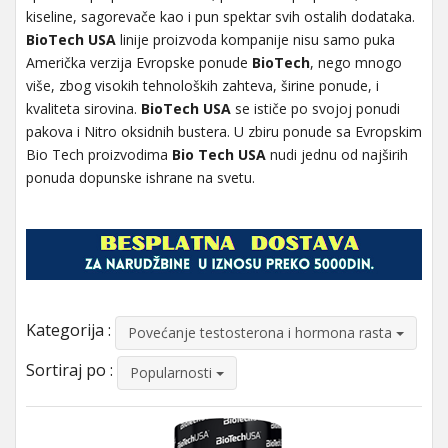
kiseline, sagorevače kao i pun spektar svih ostalih dodataka.
BioTech USA
linije proizvoda kompanije nisu samo puka
Američka verzija Evropske ponude
BioTech
, nego mnogo
više, zbog visokih tehnoloških zahteva, širine ponude, i
kvaliteta sirovina.
BioTech USA
se ističe po svojoj ponudi
pakova i Nitro oksidnih bustera. U zbiru ponude sa Evropskim
Bio Tech proizvodima
Bio Tech USA
nudi jednu od najširih
ponuda dopunske ishrane na svetu.
Kategorija :
Povećanje testosterona i hormona rasta
Sortiraj po :
Popularnosti