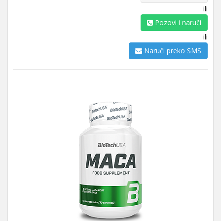
ili
Pozovi i naruči
ili
Naruči preko SMS