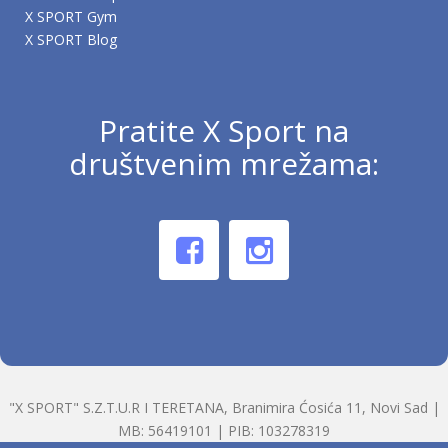
X SPORT Gym
X SPORT Blog
Pratite X Sport na
društvenim mrežama:
"X SPORT" S.Z.T.U.R I TERETANA, Branimira Ćosića 11, Novi Sad |
MB: 56419101 | PIB: 103278319