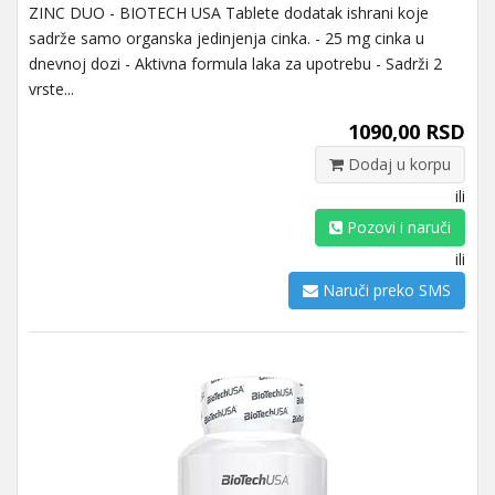
ZINC DUO - BIOTECH USA Tablete dodatak ishrani koje
sadrže samo organska jedinjenja cinka. - 25 mg cinka u
dnevnoj dozi - Aktivna formula laka za upotrebu - Sadrži 2
vrste...
1090,00 RSD
Dodaj u korpu
ili
Pozovi i naruči
ili
Naruči preko SMS