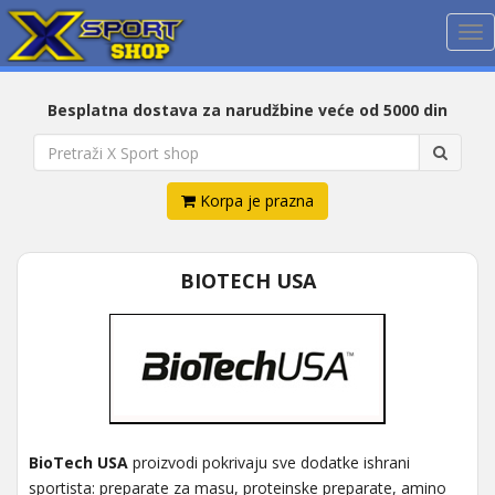
Me
Besplatna dostava za narudžbine veće od 5000 din
Korpa je prazna
BIOTECH USA
BioTech USA
proizvodi pokrivaju sve dodatke ishrani
sportista: preparate za masu, proteinske preparate, amino