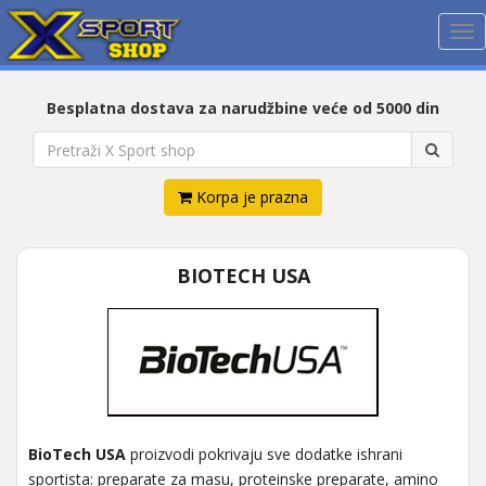
Me
Besplatna dostava za narudžbine veće od 5000 din
Korpa je prazna
BIOTECH USA
BioTech USA
proizvodi pokrivaju sve dodatke ishrani
sportista: preparate za masu, proteinske preparate, amino