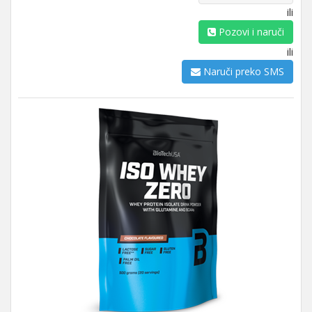
ili
Pozovi i naruči
ili
Naruči preko SMS