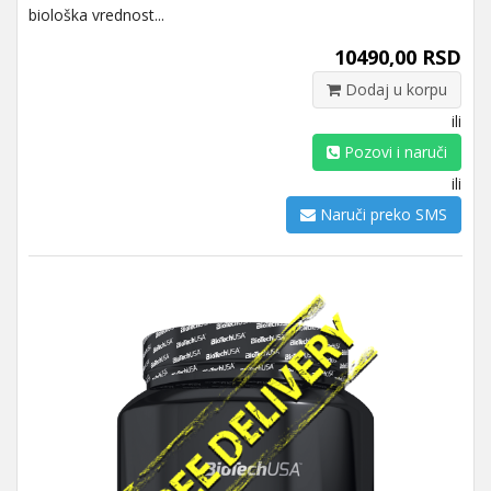
biološka vrednost...
10490,00 RSD
Dodaj u korpu
ili
Pozovi i naruči
ili
Naruči preko SMS