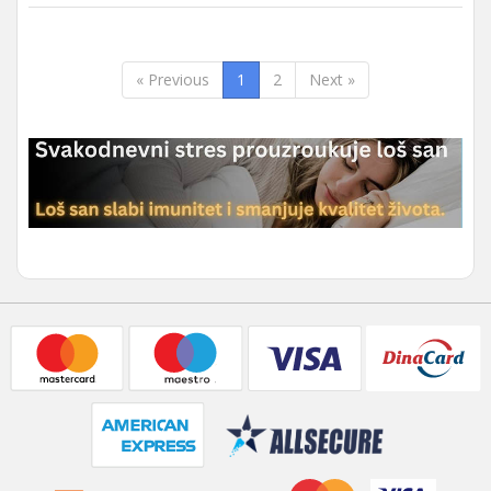
« Previous
1
2
Next »