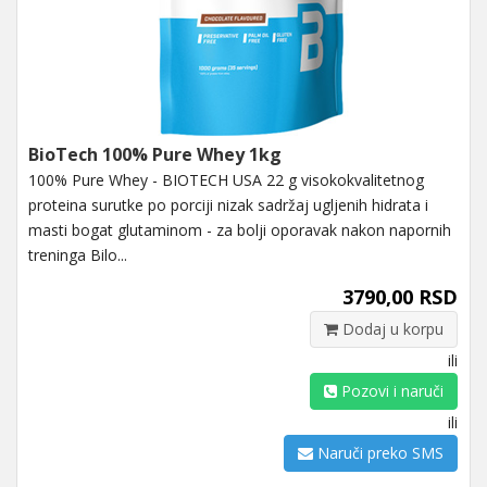
BioTech 100% Pure Whey 1kg
100% Pure Whey - BIOTECH USA 22 g visokokvalitetnog
proteina surutke po porciji nizak sadržaj ugljenih hidrata i
masti bogat glutaminom - za bolji oporavak nakon napornih
treninga Bilo...
3790,00 RSD
Dodaj u korpu
ili
Pozovi i naruči
ili
Naruči preko SMS