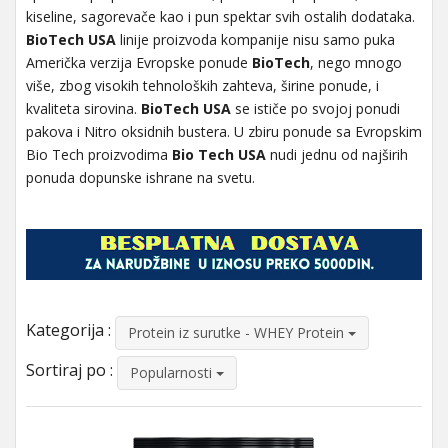
kiseline, sagorevače kao i pun spektar svih ostalih dodataka.
BioTech USA
linije proizvoda kompanije nisu samo puka
Američka verzija Evropske ponude
BioTech
, nego mnogo
više, zbog visokih tehnoloških zahteva, širine ponude, i
kvaliteta sirovina.
BioTech USA
se ističe po svojoj ponudi
pakova i Nitro oksidnih bustera. U zbiru ponude sa Evropskim
Bio Tech proizvodima
Bio Tech USA
nudi jednu od najširih
ponuda dopunske ishrane na svetu.
Kategorija :
Protein iz surutke - WHEY Protein
Sortiraj po :
Popularnosti