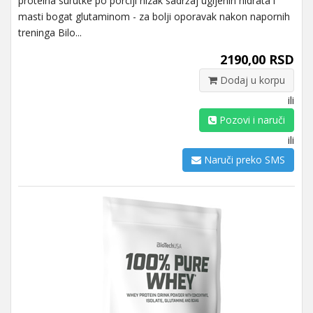
proteina surutke po porciji nizak sadržaj ugljenih hidrata i
masti bogat glutaminom - za bolji oporavak nakon napornih
treninga Bilo...
2190,00 RSD
Dodaj u korpu
ili
Pozovi i naruči
ili
Naruči preko SMS