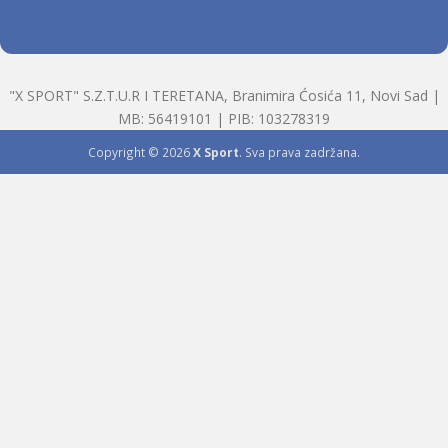
"X SPORT" S.Z.T.U.R I TERETANA, Branimira Ćosića 11, Novi Sad |
MB: 56419101 | PIB: 103278319
Copyright © 2026
X Sport
. Sva prava zadržana.