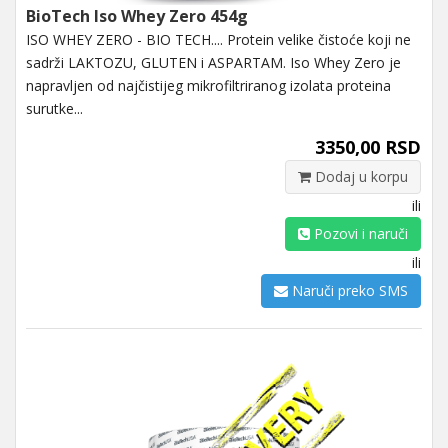
BioTech Iso Whey Zero 454g
ISO WHEY ZERO - BIO TECH.... Protein velike čistoće koji ne
sadrži LAKTOZU, GLUTEN i ASPARTAM. Iso Whey Zero je
napravljen od najčistijeg mikrofiltriranog izolata proteina
surutke...
3350,00 RSD
Dodaj u korpu
ili
Pozovi i naruči
ili
Naruči preko SMS