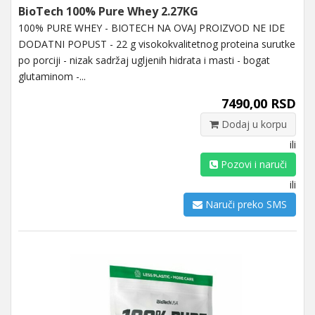
BioTech 100% Pure Whey 2.27KG
100% PURE WHEY - BIOTECH NA OVAJ PROIZVOD NE IDE
DODATNI POPUST - 22 g visokokvalitetnog proteina surutke
po porciji - nizak sadržaj ugljenih hidrata i masti - bogat
glutaminom -...
7490,00 RSD
Dodaj u korpu
ili
Pozovi i naruči
ili
Naruči preko SMS