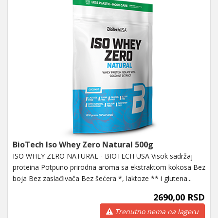
BioTech Iso Whey Zero Natural 500g
ISO WHEY ZERO NATURAL - BIOTECH USA Visok sadržaj
proteina Potpuno prirodna aroma sa ekstraktom kokosa Bez
boja Bez zaslađivača Bez šećera *, laktoze ** i glutena...
2690,00 RSD
Trenutno nema na lageru