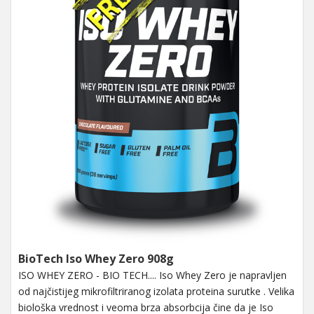
BioTech Iso Whey Zero 908g
ISO WHEY ZERO - BIO TECH.... Iso Whey Zero je napravljen
od najčistijeg mikrofiltriranog izolata proteina surutke . Velika
biološka vrednost i veoma brza absorbcija čine da je Iso