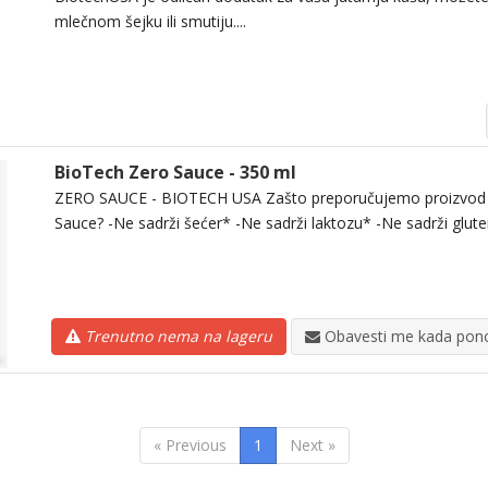
mlečnom šejku ili smutiju....
BioTech Zero Sauce - 350 ml
ZERO SAUCE - BIOTECH USA Zašto preporučujemo proizvod
Sauce? -Ne sadrži šećer* -Ne sadrži laktozu* -Ne sadrži glute
Trenutno nema na lageru
Obavesti me kada pono
« Previous
1
Next »