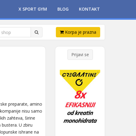
X SPORT GYM
BLOG
KONTAKT
Korpa je prazna
Prijavi se
inske preparate, amino
a kompanije nisu samo
ih zahteva, širine
 bustera. U zbiru
dopunske ishrane na