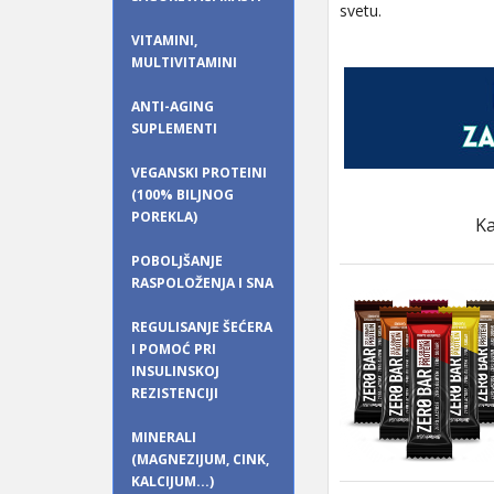
svetu.
VITAMINI,
MULTIVITAMINI
ANTI-AGING
SUPLEMENTI
VEGANSKI PROTEINI
(100% BILJNOG
POREKLA)
Ka
POBOLJŠANJE
RASPOLOŽENJA I SNA
REGULISANJE ŠEĆERA
I POMOĆ PRI
INSULINSKOJ
REZISTENCIJI
MINERALI
(MAGNEZIJUM, CINK,
KALCIJUM...)