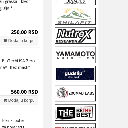
i graška - Izvor
ulja *...
250,00 RSD
Dodaj u korpu
d BioTechUSA Zero
tena* -Bez masti*
560,00 RSD
Dodaj u korpu
ikiriki buter
 ga pojačati u