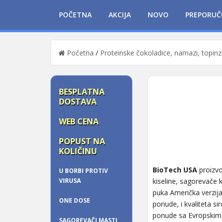
POČETNA
AKCIJA
NOVO
PREPORUČ
Početna
/
Proteinske čokoladice, namazi, topinz
BESPLATNA
DOSTAVA
WEB CENA
POPUST NA
KOLIČINU
BioTech USA
proizvo
U BORBI PROTIV
VIRUSA
kiseline, sagorevače 
puka Američka verzi
ONE DOSE
ponude, i kvaliteta si
ponude sa Evropskim
SAGOREVAČI MASTI