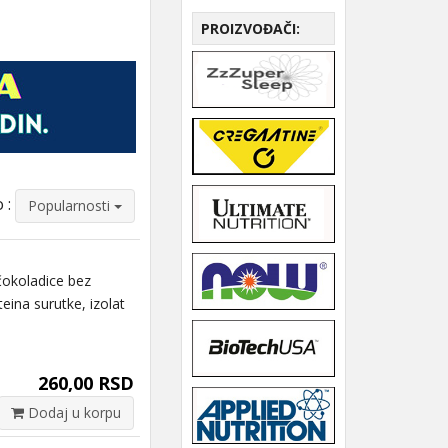
PROIZVOĐAČI:
 :
Popularnosti
čokoladice bez
teina surutke, izolat
260,00 RSD
Dodaj u korpu