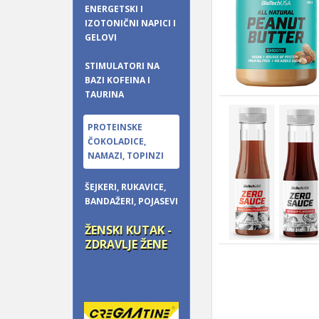
ENERGETSKI I
IZOTONIČNI NAPICI I
GELOVI
STIMULATORI NA
BAZI KOFEINA I
TAURINA
PROTEINSKE
ČOKOLADICE,
NAMAZI, TOPINZI
ŠEJKERI, RUKAVICE,
BANDAŽERI, POJASEVI
ŽENSKI KUTAK -
ZDRAVLJE ŽENE