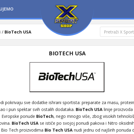
UJEMO
i
/
BioTech USA
BIOTECH USA
di pokrivaju sve dodatke ishrani sportista: preparate za masu, prote
kao i pun spektar svih ostalih dodataka.
BioTech USA
linije proizvod
ja Evropske ponude
BioTech
, nego mnogo više, zbog visokih tehnološk
rovina.
BioTech USA
se ističe po svojoj ponudi pakova i Nitro oksidnih
 Bio Tech proizvodima
Bio Tech USA
nudi jednu od najširih ponuda 