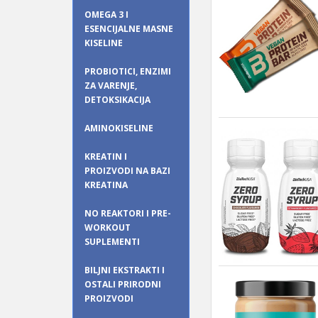
OMEGA 3 I
ESENCIJALNE MASNE
KISELINE
PROBIOTICI, ENZIMI
ZA VARENJE,
DETOKSIKACIJA
AMINOKISELINE
KREATIN I
PROIZVODI NA BAZI
KREATINA
NO REAKTORI I PRE-
WORKOUT
SUPLEMENTI
BILJNI EKSTRAKTI I
OSTALI PRIRODNI
PROIZVODI