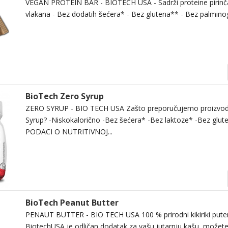
VEGAN PROTEIN BAR - BIOTECH USA - Sadrži proteine pirinča 
vlakana - Bez dodatih šećera* - Bez glutena** - Bez palminog 
BioTech Zero Syrup
ZERO SYRUP - BIO TECH USA Zašto preporučujemo proizvo
Syrup? -Niskokalorično -Bez šećera* -Bez laktoze* -Bez glu
PODACI O NUTRITIVNOJ...
BioTech Peanut Butter
PENAUT BUTTER - BIO TECH USA 100 % prirodni kikiriki puter K
BiotechUSA je odličan dodatak za vašu jutarnju kašu, možete