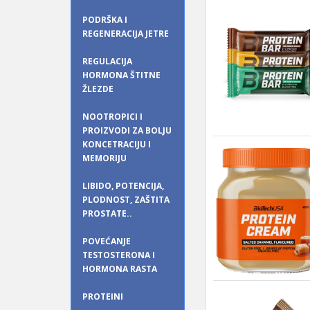
PODRŠKA I
REGENERACIJA JETRE
REGULACIJA
HORMONA ŠTITNE
ŽLEZDE
NOOTROPICI I
PROIZVODI ZA BOLJU
KONCETRACIJU I
MEMORIJU
LIBIDO, POTENCIJA,
PLODNOST, ZAŠTITA
PROSTATE..
POVEĆANJE
TESTOSTERONA I
HORMONA RASTA
PROTEINI