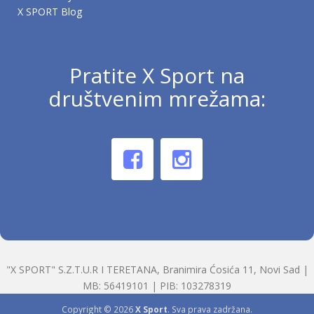
X SPORT Blog
Pratite X Sport na
društvenim mrežama:
"X SPORT" S.Z.T.U.R I TERETANA, Branimira Ćosića 11, Novi Sad |
MB: 56419101 | PIB: 103278319
Copyright © 2026
X Sport
. Sva prava zadržana.