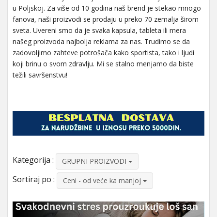
u Poljskoj. Za više od 10 godina naš brend je stekao mnogo
fanova, naši proizvodi se prodaju u preko 70 zemalja širom
sveta. Uvereni smo da je svaka kapsula, tableta ili mera
našeg proizvoda najbolja reklama za nas. Trudimo se da
zadovoljimo zahteve potrošača kako sportista, tako i ljudi
koji brinu o svom zdravlju. Mi se stalno menjamo da biste
težili savršenstvu!
Kategorija :
GRUPNI PROIZVODI
Sortiraj po :
Ceni - od veće ka manjoj