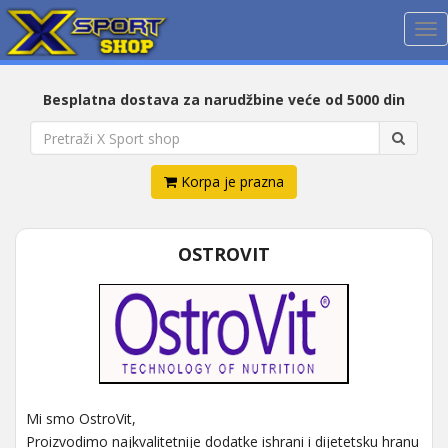
Me
Besplatna dostava za narudžbine veće od 5000 din
Korpa je prazna
OSTROVIT
Mi smo OstroVit,
Proizvodimo najkvalitetnije dodatke ishrani i dijetetsku hranu