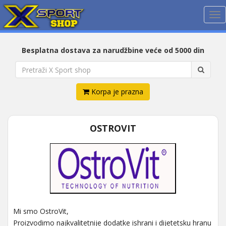
Me
Besplatna dostava za narudžbine veće od 5000 din
Korpa je prazna
OSTROVIT
Mi smo OstroVit,
Proizvodimo najkvalitetnije dodatke ishrani i dijetetsku hranu