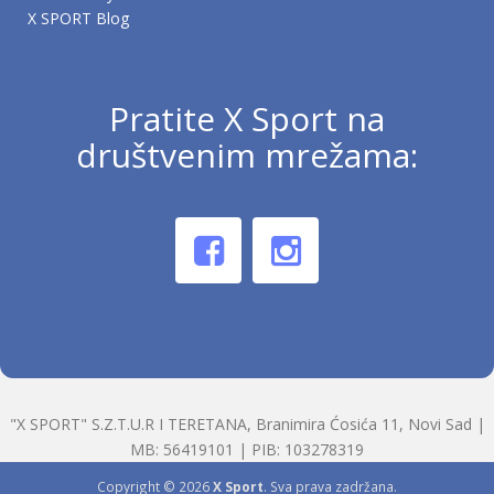
X SPORT Blog
Pratite X Sport na
društvenim mrežama:
"X SPORT" S.Z.T.U.R I TERETANA, Branimira Ćosića 11, Novi Sad |
MB: 56419101 | PIB: 103278319
Copyright © 2026
X Sport
. Sva prava zadržana.