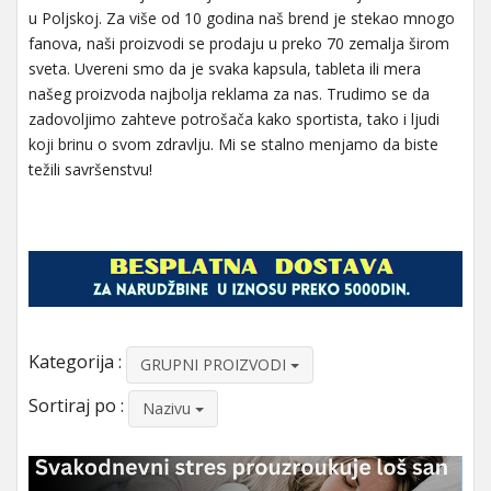
u Poljskoj. Za više od 10 godina naš brend je stekao mnogo
fanova, naši proizvodi se prodaju u preko 70 zemalja širom
sveta. Uvereni smo da je svaka kapsula, tableta ili mera
našeg proizvoda najbolja reklama za nas. Trudimo se da
zadovoljimo zahteve potrošača kako sportista, tako i ljudi
koji brinu o svom zdravlju. Mi se stalno menjamo da biste
težili savršenstvu!
Kategorija :
GRUPNI PROIZVODI
Sortiraj po :
Nazivu