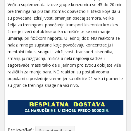
Večina suplemenata iz ove grupe konzumira se 45 do 20 min
pre treninga na prazan stomak obavezno !!! Efekti koje daju
su povećana izdržljivost, smanjen osećaj zamora, velika
želja za treningom, povećanje transport kiseonika kroz krv
čime je i veći dotok kiseonika u mišiće te se oni manje
umaraju pri fizičkom naportu. U jednoj dozi NO reaktora se
nalazi mnogo supstanci koje povećavaju koncentraciju i
mentalni fokus, snagu i i zdržljivost, transport kiseonika,
smanjuju razgradnju mišića a neki najnoviji sadrže i
sagorevače masti tako da u jednom proizvodu dobijate više
različitih za manje para. NO reaktori su postali veoma
popularni u poslednje vreme jer su otkriće 21 veka i pomerile
su granice treninga snage na viši nivo.
Proizvođač :
Svi proizvođaci