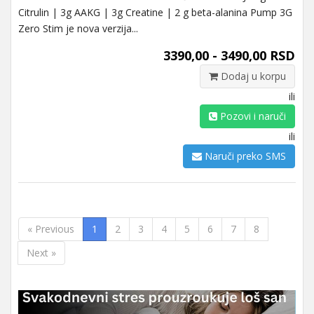
Citrulin | 3g AAKG | 3g Creatine | 2 g beta-alanina Pump 3G
Zero Stim je nova verzija...
3390,00 - 3490,00 RSD
Dodaj u korpu
ili
Pozovi i naruči
ili
Naruči preko SMS
« Previous
1
2
3
4
5
6
7
8
Next »