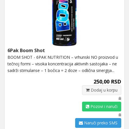
6Pak Boom Shot
BOOM SHOT - 6PAK NUTRITION – vrhunski NO proizvod u
tečnoj formi – visoka koncentracija aktivnih sastojaka – ne
sadrži stimulanse – 1 bočica = 2 doze – odlična sinergija...
250,00 RSD
Dodaj u korpu
ili
Pozovi i naruči
ili
Naruči preko SMS