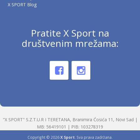
X SPORT Blog
Pratite X Sport na
društvenim mrežama:
"X SPORT" S.Z.T.U.R I TERETANA, Branimira Ćosića 11, Novi Sad |
MB: 56419101 | PIB: 103278319
Copyright © 2026
X Sport
. Sva prava zadržana.