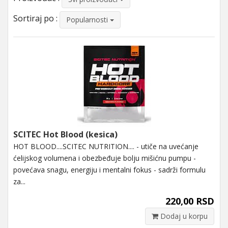
Sortiraj po :
Popularnosti
SCITEC Hot Blood (kesica)
HOT BLOOD....SCITEC NUTRITION.... - utiče na uvećanje
ćelijskog volumena i obezbeđuje bolju mišićnu pumpu -
povećava snagu, energiju i mentalni fokus - sadrži formulu
za...
220,00 RSD
Dodaj u korpu