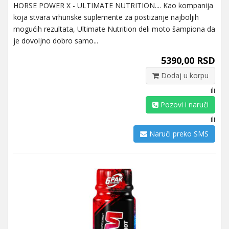
HORSE POWER X - ULTIMATE NUTRITION.... Kao kompanija
koja stvara vrhunske suplemente za postizanje najboljih
mogućih rezultata, Ultimate Nutrition deli moto šampiona da
je dovoljno dobro samo...
5390,00 RSD
Dodaj u korpu
ili
Pozovi i naruči
ili
Naruči preko SMS