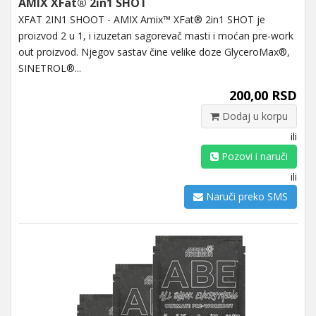
AMIX XFat® 2in1 SHOT
XFAT 2IN1 SHOOT - AMIX Amix™ XFat® 2in1 SHOT je
proizvod 2 u 1, i izuzetan sagorevač masti i moćan pre-work
out proizvod. Njegov sastav čine velike doze GlyceroMax®,
SINETROL®...
200,00 RSD
Dodaj u korpu
ili
Pozovi i naruči
ili
Naruči preko SMS