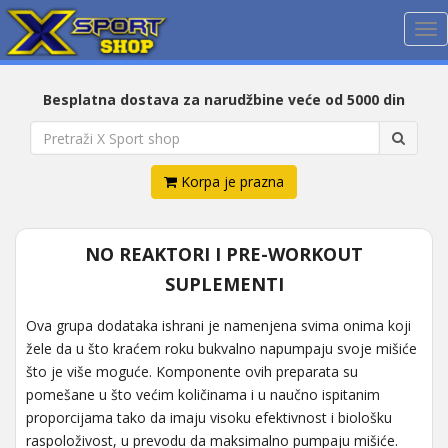
Me
Besplatna dostava za narudžbine veće od 5000 din
Korpa je prazna
NO REAKTORI I PRE-WORKOUT
SUPLEMENTI
Ova grupa dodataka ishrani je namenjena svima onima koji
žele da u što kraćem roku bukvalno napumpaju svoje mišiće
što je više moguće. Komponente ovih preparata su
pomešane u što većim količinama i u naučno ispitanim
proporcijama tako da imaju visoku efektivnost i biološku
raspoloživost, u prevodu da maksimalno pumpaju mišiće.