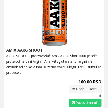
AMIX AAKG SHOOT
AAKG SHOOT - proizovođač Amix AAKG Shot 4000 je tečni
proizvod na bazi Arginin Alfa-ketoglutarata. L- arginin je
aminokiselina koja ima izuzetno važnu ulogu u telu, stimuliše
procese...
160,00 RSD
Dodaj u korpu
ili
Pozovi i naruči