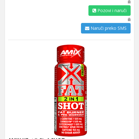
ili
Pozovi i naruči
ili
Naruči preko SMS