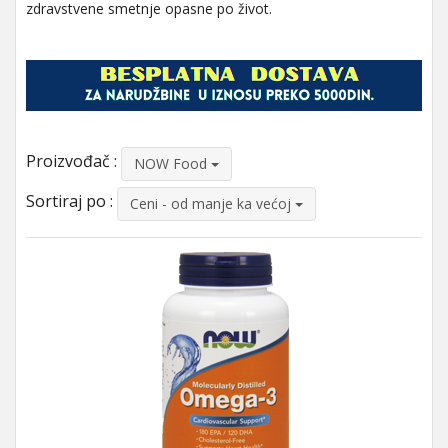
zdravstvene smetnje opasne po život.
Proizvođač :
NOW Food
Sortiraj po :
Ceni - od manje ka većoj