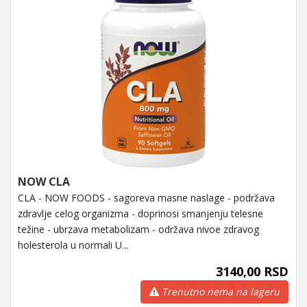
NOW CLA
CLA - NOW FOODS - sagoreva masne naslage - podržava
zdravlje celog organizma - doprinosi smanjenju telesne
težine - ubrzava metabolizam - održava nivoe zdravog
holesterola u normali U...
3140,00 RSD
Trenutno nema na lageru