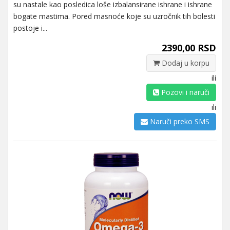
su nastale kao posledica loše izbalansirane ishrane i ishrane
bogate mastima. Pored masnoće koje su uzročnik tih bolesti
postoje i...
2390,00 RSD
Dodaj u korpu
ili
Pozovi i naruči
ili
Naruči preko SMS