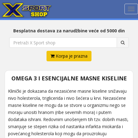
Me
Besplatna dostava za narudžbine veće od 5000 din
Korpa je prazna
OMEGA 3 I ESENCIJALNE MASNE KISELINE
Klinički je dokazana da nezasićene masne kiseline snižavaju
nivo holesterola, triglicerida i nivo šećera u krvi. Nezasićene
masne kiseline ne mogu da se stvore u organizmu nego se
moraju unositi hranom (ribe severnih mora) i putem
dodataka ishrani. Redovnim unošenjem tih tzv. dobrih masti,
smanjuje se stepen rizika od nastanka infarkta miokarda i
povećanog holesterola koji mogu da prouzrokuju