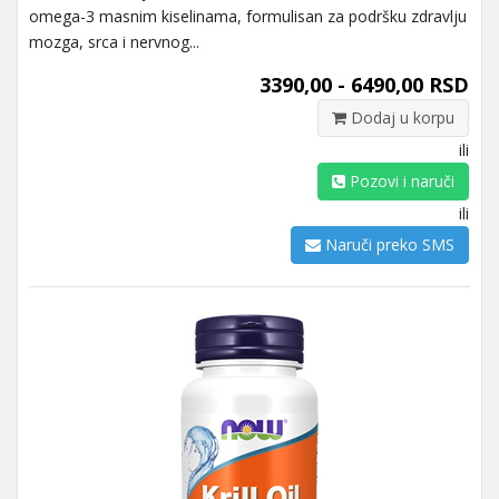
omega-3 masnim kiselinama, formulisan za podršku zdravlju
mozga, srca i nervnog...
3390,00 - 6490,00 RSD
Dodaj u korpu
ili
Pozovi i naruči
ili
Naruči preko SMS