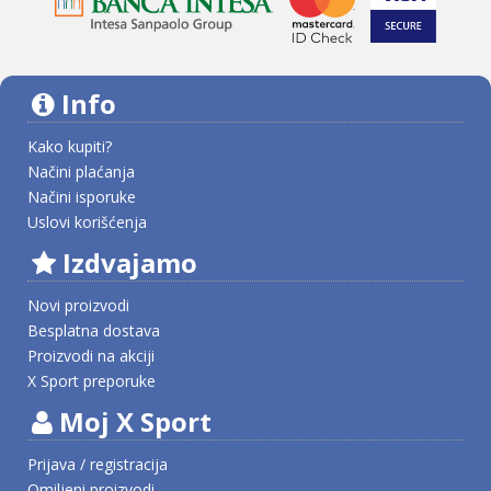
Info
Kako kupiti?
Načini plaćanja
Načini isporuke
Uslovi korišćenja
Izdvajamo
Novi proizvodi
Besplatna dostava
Proizvodi na akciji
X Sport preporuke
Moj X Sport
Prijava / registracija
Omiljeni proizvodi