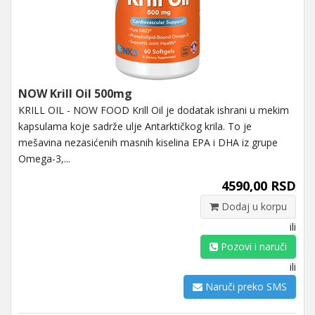
NOW Krill Oil 500mg
KRILL OIL - NOW FOOD Krill Oil je dodatak ishrani u mekim
kapsulama koje sadrže ulje Antarktičkog krila. To je
mešavina nezasićenih masnih kiselina EPA i DHA iz grupe
Omega-3,...
4590,00 RSD
Dodaj u korpu
ili
Pozovi i naruči
ili
Naruči preko SMS