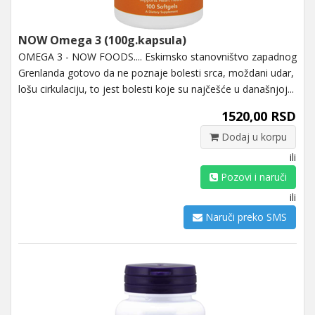
NOW Omega 3 (100g.kapsula)
OMEGA 3 - NOW FOODS.... Eskimsko stanovništvo zapadnog
Grenlanda gotovo da ne poznaje bolesti srca, moždani udar,
lošu cirkulaciju, to jest bolesti koje su najčešće u današnjoj...
1520,00 RSD
Dodaj u korpu
ili
Pozovi i naruči
ili
Naruči preko SMS