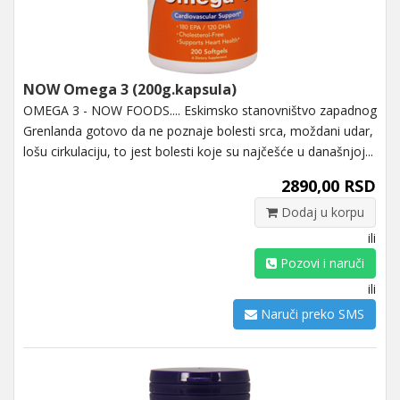
NOW Omega 3 (200g.kapsula)
OMEGA 3 - NOW FOODS.... Eskimsko stanovništvo zapadnog
Grenlanda gotovo da ne poznaje bolesti srca, moždani udar,
lošu cirkulaciju, to jest bolesti koje su najčešće u današnjoj...
2890,00 RSD
Dodaj u korpu
ili
Pozovi i naruči
ili
Naruči preko SMS