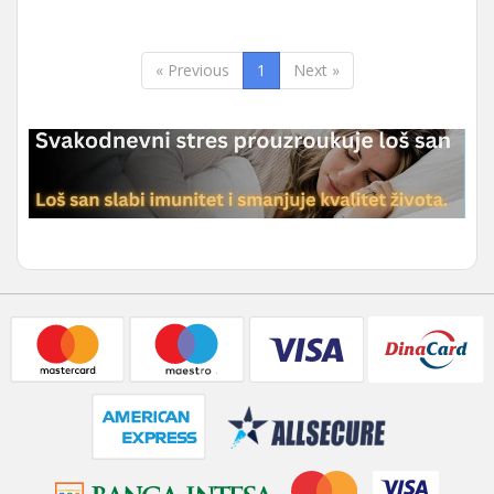
« Previous
1
Next »