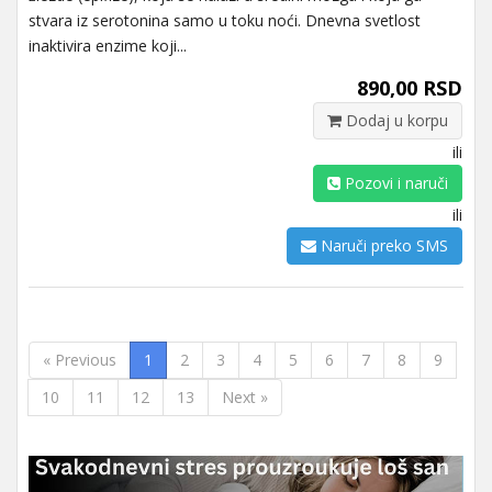
stvara iz serotonina samo u toku noći. Dnevna svetlost
inaktivira enzime koji...
890,00 RSD
Dodaj u korpu
ili
Pozovi i naruči
ili
Naruči preko SMS
« Previous
1
2
3
4
5
6
7
8
9
10
11
12
13
Next »