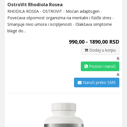
OstroVit Rhodiola Rosea
RHODILA ROSEA - OSTROVIT - Moćan adaptogen -
Povećava otpornost organizma na mentalni i fizički stres -
Smanjuje nivo umora i iscrpljenosti - Olakšava simptome
blage do...
990,00 - 1890,00 RSD
Dodaj u korpu
ili
Pozovi i naruči
ili
Naruči preko SMS