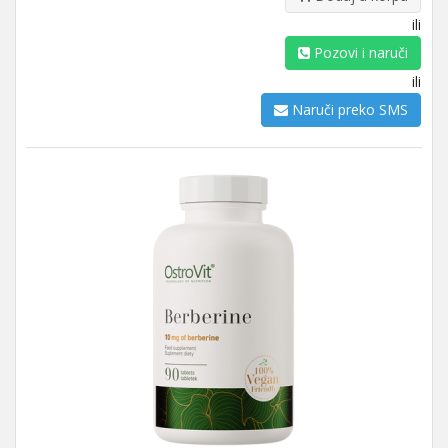
ili
Pozovi i naruči
ili
Naruči preko SMS