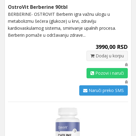
OstroVit Berberine 90tbl
BERBERINE- OSTROVIT Berberin igra važnu ulogu u
metabolizmu šećera (glukoze) u krvi, zdravlju
kardiovaskularnog sistema, smirivanje upalnih procesa.
Berberin pomaže u održavanju zdrave...
3990,00 RSD
Dodaj u korpu
ili
Pozovi i naruči
ili
Naruči preko SMS