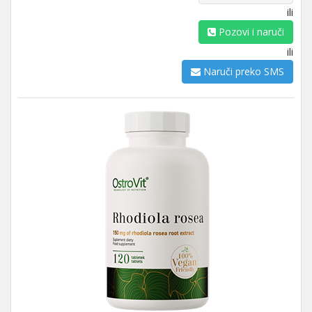
ili
Pozovi i naruči
ili
Naruči preko SMS