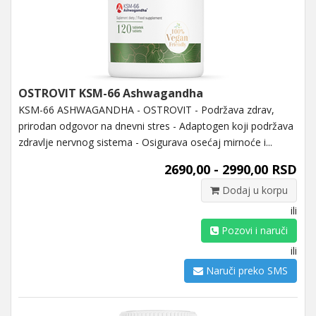
OSTROVIT KSM-66 Ashwagandha
KSM-66 ASHWAGANDHA - OSTROVIT - Podržava zdrav,
prirodan odgovor na dnevni stres - Adaptogen koji podržava
zdravlje nervnog sistema - Osigurava osećaj mirnoće i...
2690,00 - 2990,00 RSD
Dodaj u korpu
ili
Pozovi i naruči
ili
Naruči preko SMS