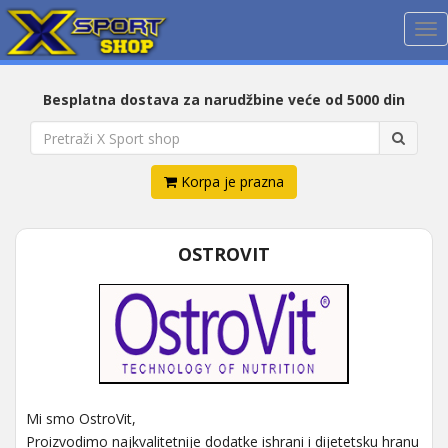
Me
Besplatna dostava za narudžbine veće od 5000 din
Korpa je prazna
OSTROVIT
Mi smo OstroVit,
Proizvodimo najkvalitetnije dodatke ishrani i dijetetsku hranu