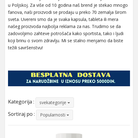
u Poljskoj. Za više od 10 godina naš brend je stekao mnogo
fanova, naši proizvodi se prodaju u preko 70 zemalja širom
sveta. Uvereni smo da je svaka kapsula, tableta ili mera
našeg proizvoda najbolja reklama za nas. Trudimo se da
zadovoljimo zahteve potrošača kako sportista, tako i ljudi
koji brinu o svom zdravlju. Mi se stalno menjamo da biste
težili savršenstvu!
Kategorija :
svekategorije
Sortiraj po :
Popularnosti