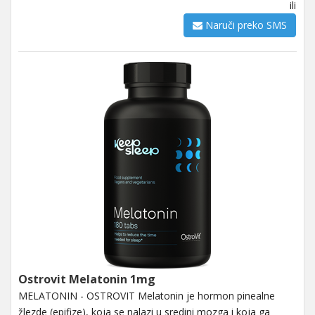
ili
Naruči preko SMS
Ostrovit Melatonin 1mg
MELATONIN - OSTROVIT Melatonin je hormon pinealne
žlezde (epifize), koja se nalazi u sredini mozga i koja ga