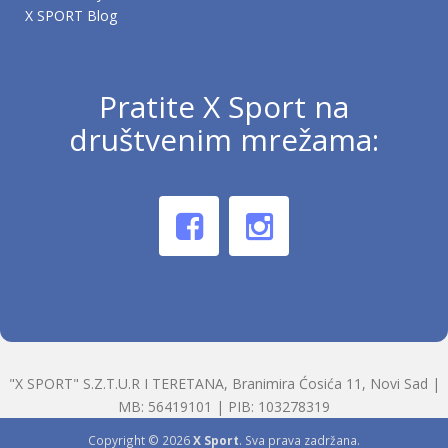
X SPORT Blog
Pratite X Sport na
društvenim mrežama:
"X SPORT" S.Z.T.U.R I TERETANA, Branimira Ćosića 11, Novi Sad |
MB: 56419101 | PIB: 103278319
Copyright © 2026
X Sport
. Sva prava zadržana.