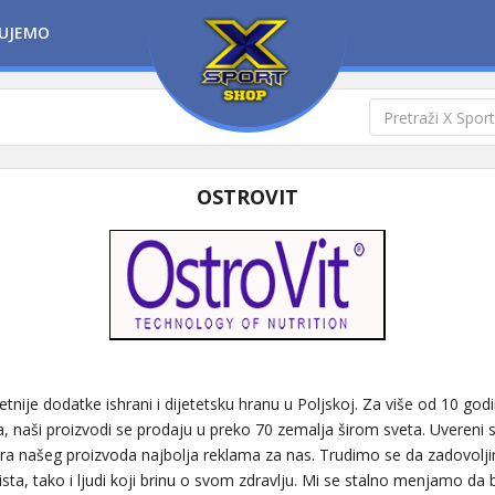
UJEMO
OSTROVIT
tnije dodatke ishrani i dijetetsku hranu u Poljskoj. Za više od 10 god
 naši proizvodi se prodaju u preko 70 zemalja širom sveta. Uvereni 
mera našeg proizvoda najbolja reklama za nas. Trudimo se da zadovol
ta, tako i ljudi koji brinu o svom zdravlju. Mi se stalno menjamo da bi