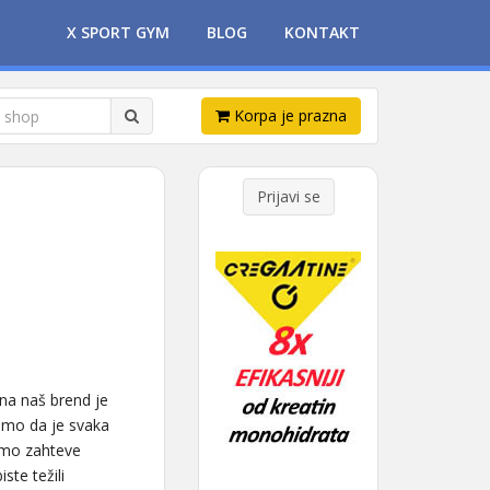
X SPORT GYM
BLOG
KONTAKT
Korpa je prazna
Prijavi se
ina naš brend je
smo da je svaka
jimo zahteve
ste težili