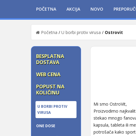
POČETNA
AKCIJA
NOVO
PREPORUČ
Početna
/
U borbi protiv virusa
/
Ostrovit
BESPLATNA
DOSTAVA
WEB CENA
POPUST NA
KOLIČINU
Mi smo OstroVit,
U BORBI PROTIV
Proizvodimo najkvalite
VIRUSA
stekao mnogo fanova,
kapsula, tableta ili 
ONE DOSE
potrošača kako sportis