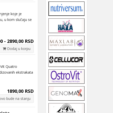
jenje koje je
u, u kom slučaju se
0 - 2890,00 RSD
Dodaj u korpu
it Quatro
izovanih ekstrakata
1890,00 RSD
vo bude na stanju