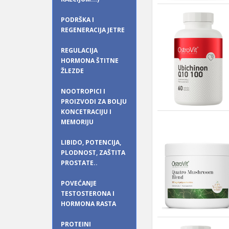
PODRŠKA I
REGENERACIJA JETRE
REGULACIJA
HORMONA ŠTITNE
ŽLEZDE
NOOTROPICI I
PROIZVODI ZA BOLJU
KONCETRACIJU I
MEMORIJU
LIBIDO, POTENCIJA,
PLODNOST, ZAŠTITA
PROSTATE..
POVEĆANJE
TESTOSTERONA I
HORMONA RASTA
PROTEINI