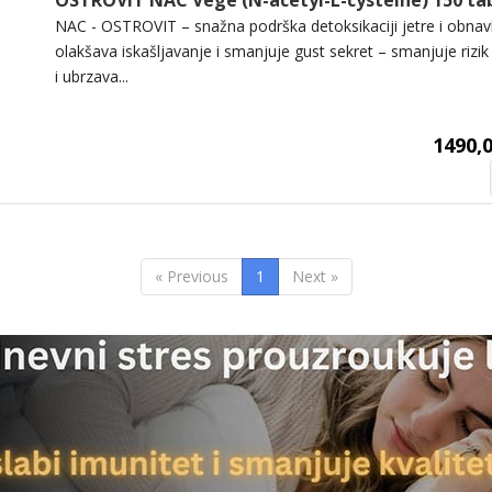
OSTROVIT NAC Vege (N-acetyl-L-cysteine) 150 ta
NAC - OSTROVIT – snažna podrška detoksikaciji jetre i obnavl
olakšava iskašljavanje i smanjuje gust sekret – smanjuje rizik 
i ubrzava...
1490,0
« Previous
1
Next »