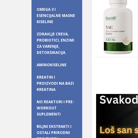
OMEGA 3 I
ESENCIJALNE MASNE
KISELINE
ZDRAVLJE CREVA,
PROBIOTICI, ENZIMI
ZA VARENJE,
DETOKSIKACIJA
AMINOKISELINE
KREATIN I
PROIZVODI NA BAZI
KREATINA
NO REAKTORI I PRE-
WORKOUT
SUPLEMENTI
BILJNI EKSTRAKTI I
OSTALI PRIRODNI