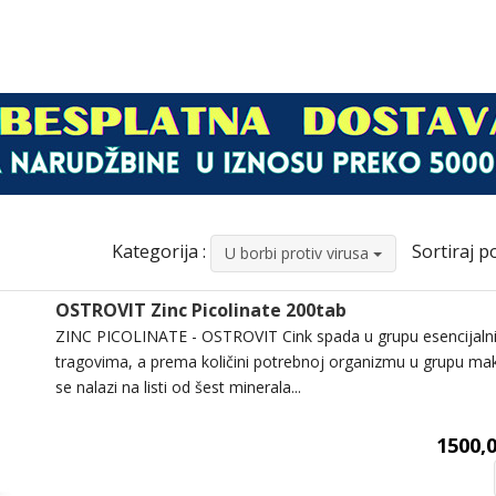
Kategorija :
Sortiraj po
U borbi protiv virusa
OSTROVIT Zinc Picolinate 200tab
ZINC PICOLINATE - OSTROVIT Cink spada u grupu esencijalni
tragovima, a prema količini potrebnoj organizmu u grupu ma
se nalazi na listi od šest minerala...
1500,0