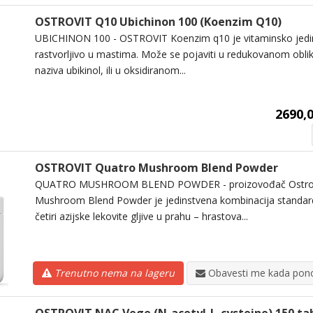
OSTROVIT Q10 Ubichinon 100 (Koenzim Q10)
UBICHINON 100 - OSTROVIT Koenzim q10 je vitaminsko jedin
rastvorljivo u mastima. Može se pojaviti u redukovanom oblik
naziva ubikinol, ili u oksidiranom...
2690,0
OSTROVIT Quatro Mushroom Blend Powder
QUATRO MUSHROOM BLEND POWDER - proizovođač OstroV
Mushroom Blend Powder je jedinstvena kombinacija standard
četiri azijske lekovite gljive u prahu – hrastova...
Trenutno nema na lageru
Obavesti me kada pono