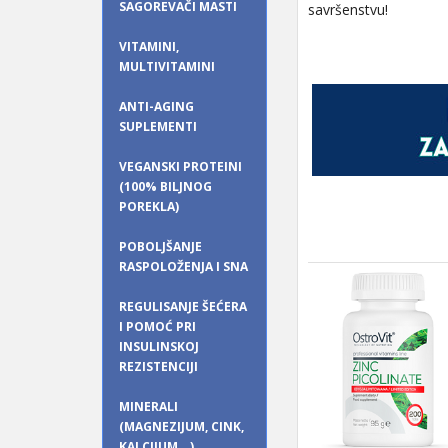
SAGOREVAČI MASTI
savršenstvu!
VITAMINI,
MULTIVITAMINI
ANTI-AGING
SUPLEMENTI
VEGANSKI PROTEINI
(100% BILJNOG
POREKLA)
POBOLJŠANJE
RASPOLOŽENJA I SNA
REGULISANJE ŠEĆERA
I POMOĆ PRI
INSULINSKOJ
REZISTENCIJI
MINERALI
(MAGNEZIJUM, CINK,
KALCIJUM...)