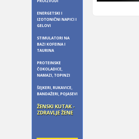
PROIZVODI
ENERGETSKI I
IZOTONIČNI NAPICI I
GELOVI
STIMULATORI NA
BAZI KOFEINA I
TAURINA
PROTEINSKE
ČOKOLADICE,
NAMAZI, TOPINZI
ŠEJKERI, RUKAVICE,
BANDAŽERI, POJASEVI
ŽENSKI KUTAK -
ZDRAVLJE ŽENE