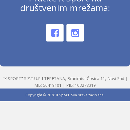
društvenim mrežama:
"X SPORT" S.Z.T.U.R I TERETANA, Branimira Ćosića 11, Novi Sad |
MB: 56419101 | PIB: 103278319
Copyright © 2026
X Sport
. Sva prava zadržana.