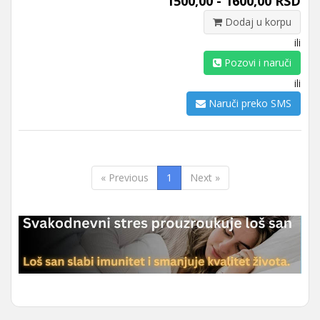
1500,00 - 1600,00 RSD
Dodaj u korpu
ili
Pozovi i naruči
ili
Naruči preko SMS
« Previous
1
Next »