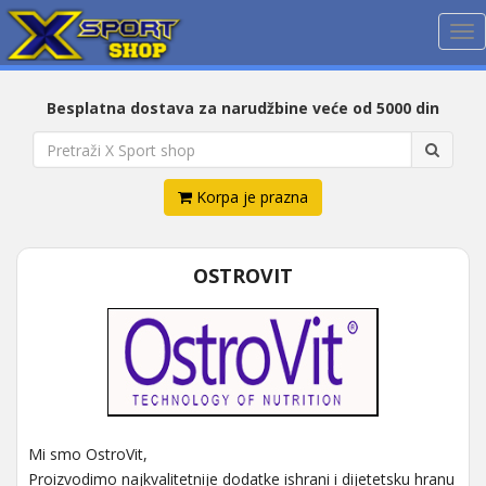
Me
Besplatna dostava za narudžbine veće od 5000 din
Korpa je prazna
OSTROVIT
Mi smo OstroVit,
Proizvodimo najkvalitetnije dodatke ishrani i dijetetsku hranu