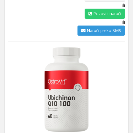
ili
Pozovi i naruči
ili
Naruči preko SMS