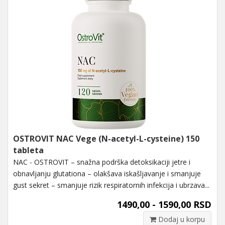
OSTROVIT NAC Vege (N-acetyl-L-cysteine) 150
tableta
NAC - OSTROVIT – snažna podrška detoksikaciji jetre i
obnavljanju glutationa – olakšava iskašljavanje i smanjuje
gust sekret – smanjuje rizik respiratornih infekcija i ubrzava...
1490,00 - 1590,00 RSD
Dodaj u korpu