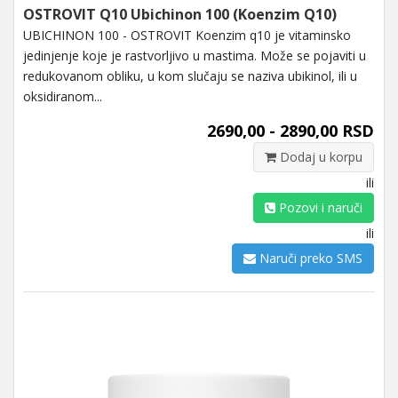
OSTROVIT Q10 Ubichinon 100 (Koenzim Q10)
UBICHINON 100 - OSTROVIT Koenzim q10 je vitaminsko
jedinjenje koje je rastvorljivo u mastima. Može se pojaviti u
redukovanom obliku, u kom slučaju se naziva ubikinol, ili u
oksidiranom...
2690,00 - 2890,00 RSD
Dodaj u korpu
ili
Pozovi i naruči
ili
Naruči preko SMS