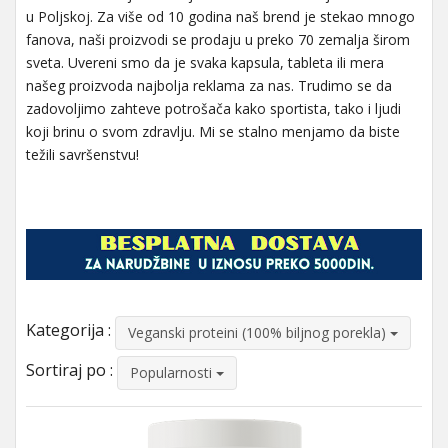
u Poljskoj. Za više od 10 godina naš brend je stekao mnogo
fanova, naši proizvodi se prodaju u preko 70 zemalja širom
sveta. Uvereni smo da je svaka kapsula, tableta ili mera
našeg proizvoda najbolja reklama za nas. Trudimo se da
zadovoljimo zahteve potrošača kako sportista, tako i ljudi
koji brinu o svom zdravlju. Mi se stalno menjamo da biste
težili savršenstvu!
Kategorija :
Veganski proteini (100% biljnog porekla)
Sortiraj po :
Popularnosti