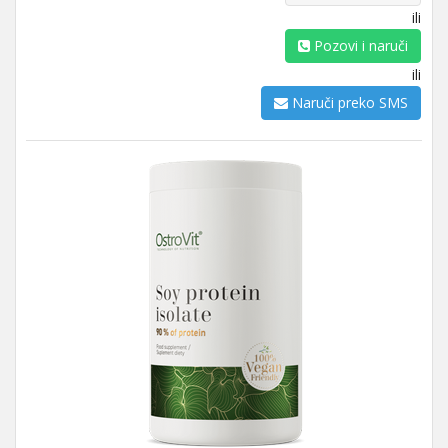
ili
Pozovi i naruči
ili
Naruči preko SMS