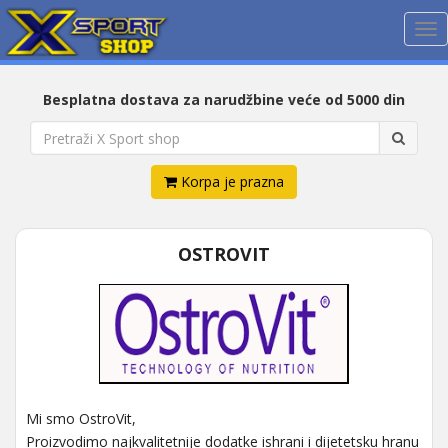
Me
Besplatna dostava za narudžbine veće od 5000 din
Korpa je prazna
OSTROVIT
Mi smo OstroVit,
Proizvodimo najkvalitetnije dodatke ishrani i dijetetsku hranu