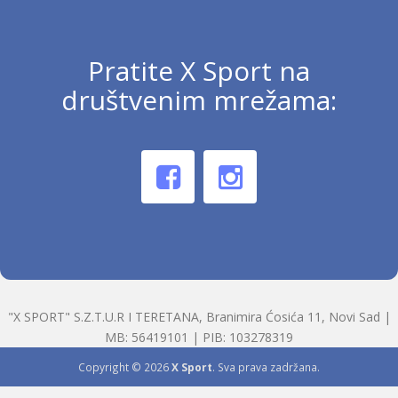
Pratite X Sport na
društvenim mrežama:
"X SPORT" S.Z.T.U.R I TERETANA, Branimira Ćosića 11, Novi Sad |
MB: 56419101 | PIB: 103278319
Copyright © 2026
X Sport
. Sva prava zadržana.