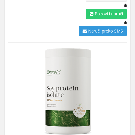
ili
Pozovi i naruči
ili
Naruči preko SMS