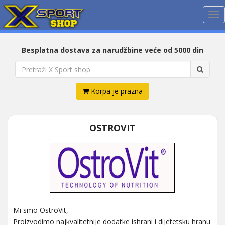
Me
Besplatna dostava za narudžbine veće od 5000 din
Korpa je prazna
OSTROVIT
Mi smo OstroVit,
Proizvodimo najkvalitetnije dodatke ishrani i dijetetsku hranu