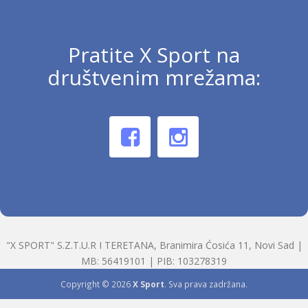
Pratite X Sport na
društvenim mrežama:
"X SPORT" S.Z.T.U.R I TERETANA, Branimira Ćosića 11, Novi Sad |
MB: 56419101 | PIB: 103278319
Copyright © 2026
X Sport
. Sva prava zadržana.