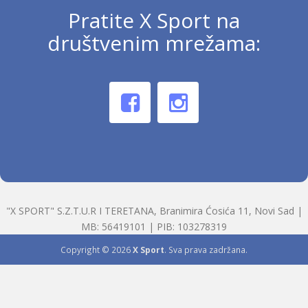
Pratite X Sport na
društvenim mrežama:
"X SPORT" S.Z.T.U.R I TERETANA, Branimira Ćosića 11, Novi Sad |
MB: 56419101 | PIB: 103278319
Copyright © 2026
X Sport
. Sva prava zadržana.