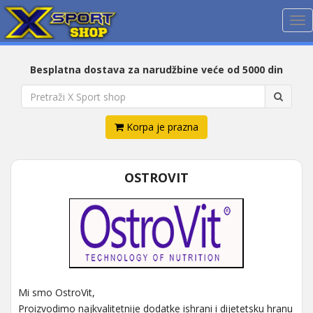
Me
Besplatna dostava za narudžbine veće od 5000 din
Korpa je prazna
OSTROVIT
Mi smo OstroVit,
Proizvodimo najkvalitetnije dodatke ishrani i dijetetsku hranu