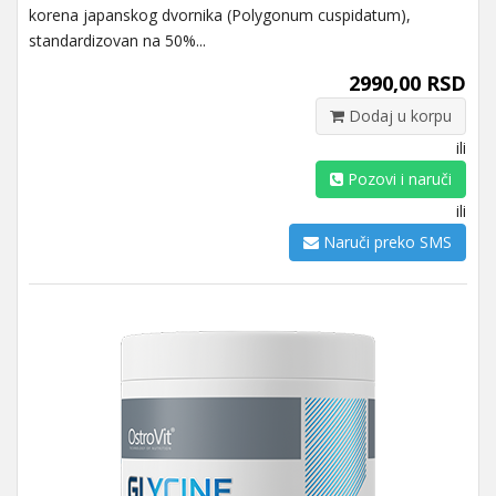
korena japanskog dvornika (Polygonum cuspidatum),
standardizovan na 50%...
2990,00 RSD
Dodaj u korpu
ili
Pozovi i naruči
ili
Naruči preko SMS