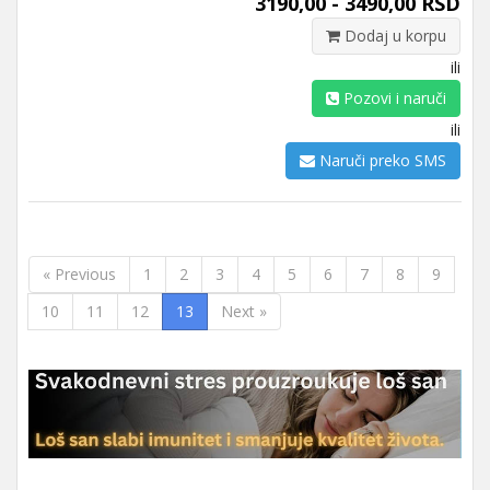
3190,00 - 3490,00 RSD
Dodaj u korpu
ili
Pozovi i naruči
ili
Naruči preko SMS
« Previous
1
2
3
4
5
6
7
8
9
10
11
12
13
Next »