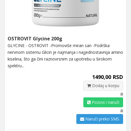
OSTROVIT Glycine 200g
GLYCINE - OSTROVIT -Promoviše miran san -Podrška
nervnom sistemu Glicin je najmanja i najjednostavnija amino
kiselina, što ga čini raznovrsnim za upotrebu u širokom
spektru...
1490,00 RSD
Dodaj u korpu
ili
Pozovi i naruči
ili
Naruči preko SMS