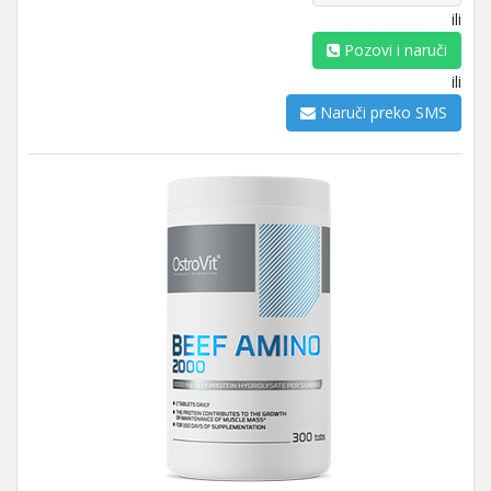
ili
Pozovi i naruči
ili
Naruči preko SMS