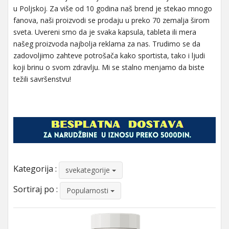
u Poljskoj. Za više od 10 godina naš brend je stekao mnogo
fanova, naši proizvodi se prodaju u preko 70 zemalja širom
sveta. Uvereni smo da je svaka kapsula, tableta ili mera
našeg proizvoda najbolja reklama za nas. Trudimo se da
zadovoljimo zahteve potrošača kako sportista, tako i ljudi
koji brinu o svom zdravlju. Mi se stalno menjamo da biste
težili savršenstvu!
Kategorija :
svekategorije
Sortiraj po :
Popularnosti