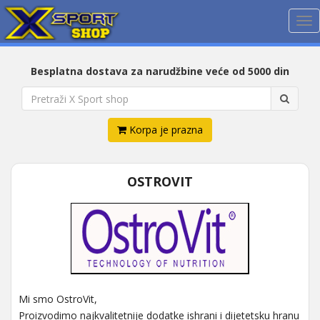
Me
Besplatna dostava za narudžbine veće od 5000 din
Korpa je prazna
OSTROVIT
Mi smo OstroVit,
Proizvodimo najkvalitetnije dodatke ishrani i dijetetsku hranu