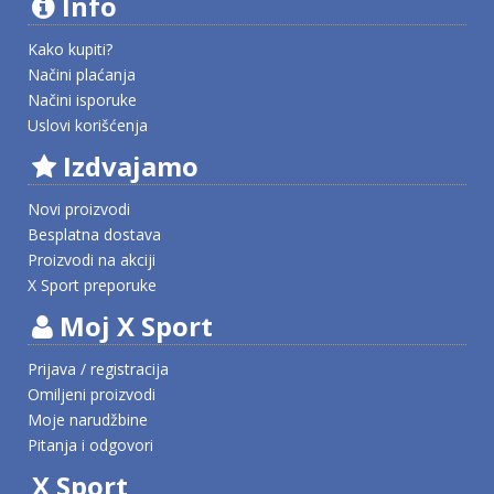
Info
Kako kupiti?
Načini plaćanja
Načini isporuke
Uslovi korišćenja
Izdvajamo
Novi proizvodi
Besplatna dostava
Proizvodi na akciji
X Sport preporuke
Moj X Sport
Prijava / registracija
Omiljeni proizvodi
Moje narudžbine
Pitanja i odgovori
X Sport