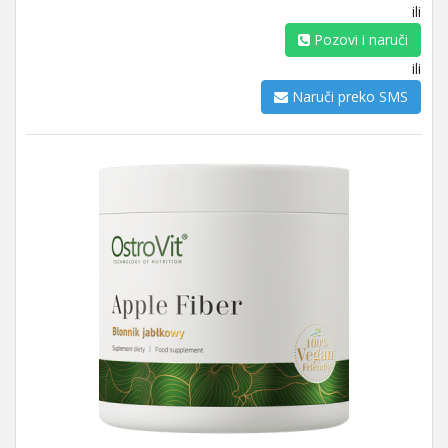
ili
Pozovi i naruči
ili
Naruči preko SMS