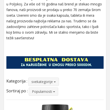
u Poljskoj. Za više od 10 godina naš brend je stekao mnogo
fanova, naši proizvodi se prodaju u preko 70 zemalja širom
sveta. Uvereni smo da je svaka kapsula, tableta ili mera
našeg proizvoda najbolja reklama za nas. Trudimo se da
zadovoljimo zahteve potrošača kako sportista, tako i ljudi
koji brinu o svom zdravlju. Mi se stalno menjamo da biste
težili savršenstvu!
Kategorija :
svekategorije
Sortiraj po :
Popularnosti