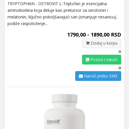
TRYPTOPHAN - OSTROVIT L-Triptofan je esencijalna
aminokiselina koja deluje kao prekursor za serotonin i
melatonin, ključno poboljšavajući san (smanjuje nesanicu),
podiže raspoloženje...
1790,00 - 1890,00 RSD
Dodaj u korpu
ili
Pozovi i naruči
ili
Naruči preko SMS