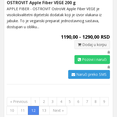
OSTROVIT Apple Fiber VEGE 200 g
APPLE FIBER - OSTROVIT OstroVit Apple Fiber VEGE je
visokokvalitetni dijetetski dodatak koji je izvor vlakana iz
jabuke. To je veganski preparat jednostavnog sastava,
dostupan u obliku...
1190,00 - 1290,00 RSD
Dodaj u korpu
ili
Pozovi i naruči
ili
Naruči preko SMS
« Previous
1
2
3
4
5
6
7
8
9
10
11
12
13
Next »