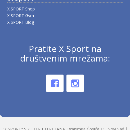
X SPORT Shop
X SPORT Gym
X SPORT Blog
Pratite X Sport na
društvenim mrežama:
"X SPORT" S.Z.T.U.R I TERETANA, Branimira Ćosića 11, Novi Sad |