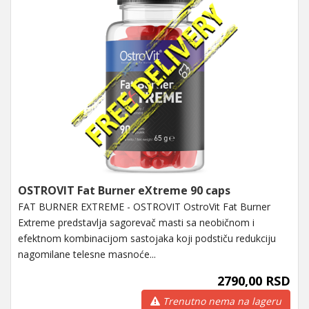
OSTROVIT Fat Burner eXtreme 90 caps
FAT BURNER EXTREME - OSTROVIT OstroVit Fat Burner
Extreme predstavlja sagorevač masti sa neobičnom i
efektnom kombinacijom sastojaka koji podstiču redukciju
nagomilane telesne masnoće...
2790,00 RSD
Trenutno nema na lageru