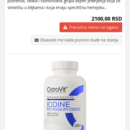
polifenoli, velika i raznorodna grupa biljnih jedinjenja koja se
sintetišu u biljkama i koja imaju specifičnu hemijsku...
2100,00 RSD
Trenutno nema na lageru
Obavesti me kada ponovo bude na stanju