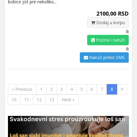
bobice još pre nekoliko...
2100,00 RSD
Dodaj u korpu
ili
Pozovi i naruči
ili
Naruči preko SMS
« Previous
1
2
3
4
5
6
7
8
9
10
11
12
13
Next »