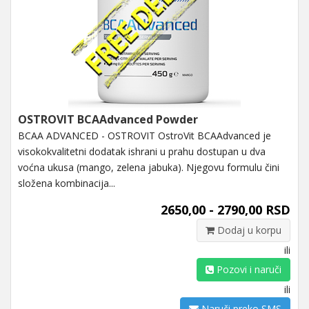
OSTROVIT BCAAdvanced Powder
BCAA ADVANCED - OSTROVIT OstroVit BCAAdvanced je
visokokvalitetni dodatak ishrani u prahu dostupan u dva
voćna ukusa (mango, zelena jabuka). Njegovu formulu čini
složena kombinacija...
2650,00 - 2790,00 RSD
Dodaj u korpu
ili
Pozovi i naruči
ili
Naruči preko SMS