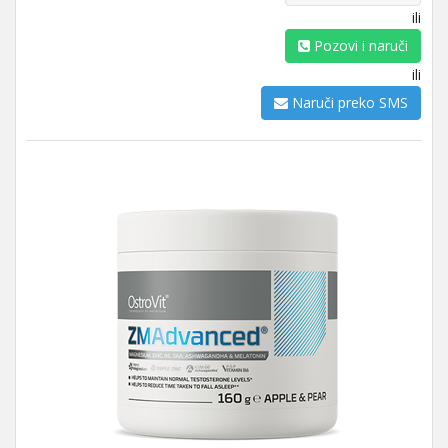
ili
Pozovi i naruči
ili
Naruči preko SMS