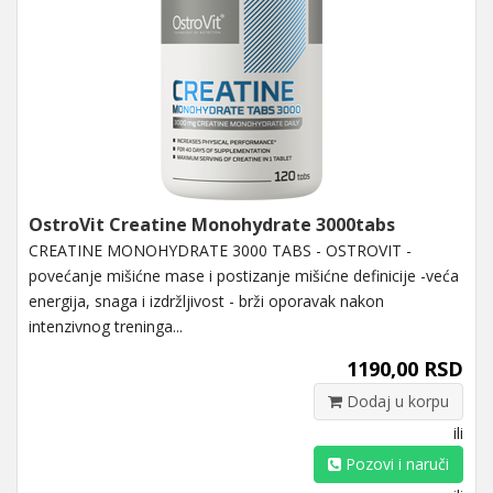
OstroVit Creatine Monohydrate 3000tabs
CREATINE MONOHYDRATE 3000 TABS - OSTROVIT -
povećanje mišićne mase i postizanje mišićne definicije -veća
energija, snaga i izdržljivost - brži oporavak nakon
intenzivnog treninga...
1190,00 RSD
Dodaj u korpu
ili
Pozovi i naruči