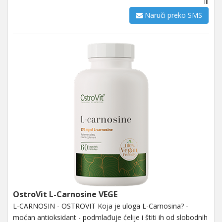
ili
Naruči preko SMS
OstroVit L-Carnosine VEGE
L-CARNOSIN - OSTROVIT Koja je uloga L-Carnosina? -
moćan antioksidant - podmlađuje ćelije i štiti ih od slobodnih