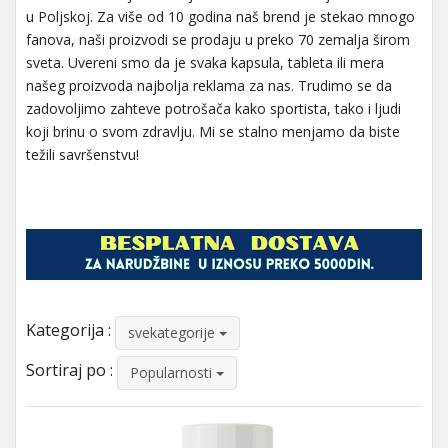
u Poljskoj. Za više od 10 godina naš brend je stekao mnogo
fanova, naši proizvodi se prodaju u preko 70 zemalja širom
sveta. Uvereni smo da je svaka kapsula, tableta ili mera
našeg proizvoda najbolja reklama za nas. Trudimo se da
zadovoljimo zahteve potrošača kako sportista, tako i ljudi
koji brinu o svom zdravlju. Mi se stalno menjamo da biste
težili savršenstvu!
Kategorija :
svekategorije
Sortiraj po :
Popularnosti