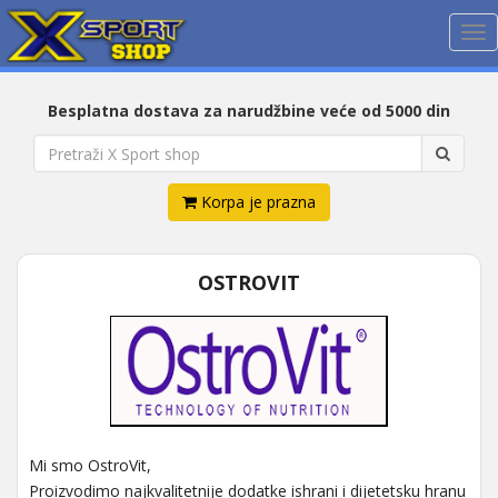
Me
Besplatna dostava za narudžbine veće od 5000 din
Korpa je prazna
OSTROVIT
Mi smo OstroVit,
Proizvodimo najkvalitetnije dodatke ishrani i dijetetsku hranu