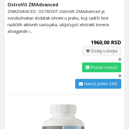
OstroVit ZMAdvanced
ZMADVANCED- OSTROVIT OstroVit ZMAdvanced je
sveobuhvatan dodatak ishrani u prahu, koji sadrži šest
različitih aktivnih sastojaka, uključujući ekstrakt korena
ašvagande i...
1960,00 RSD
Dodaj u korpu
ili
Pozovi i naruči
ili
Naruči preko SMS