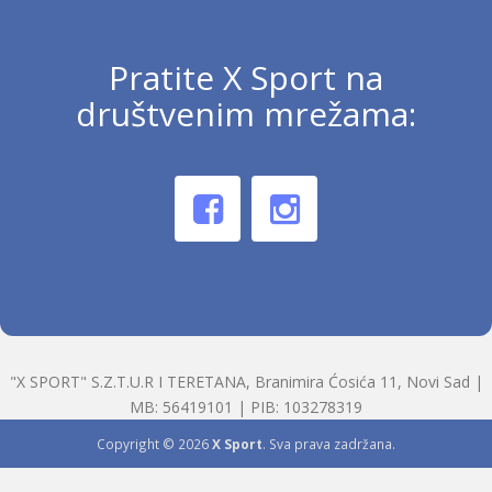
Pratite X Sport na
društvenim mrežama:
"X SPORT" S.Z.T.U.R I TERETANA, Branimira Ćosića 11, Novi Sad |
MB: 56419101 | PIB: 103278319
Copyright © 2026
X Sport
. Sva prava zadržana.