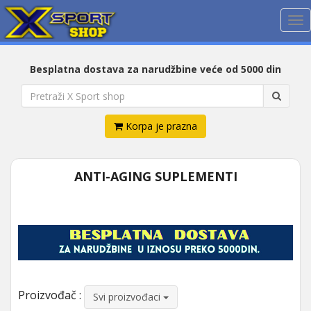
Me
Besplatna dostava za narudžbine veće od 5000 din
Korpa je prazna
ANTI-AGING SUPLEMENTI
Proizvođač :
Svi proizvođaci