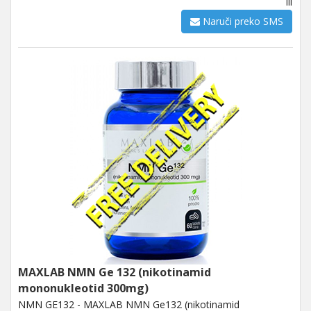
ili
Naruči preko SMS
MAXLAB NMN Ge 132 (nikotinamid
mononukleotid 300mg)
NMN GE132 - MAXLAB NMN Ge132 (nikotinamid