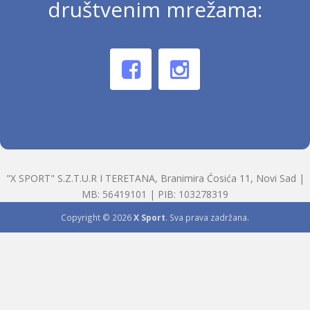
društvenim mrežama:
"X SPORT" S.Z.T.U.R I TERETANA, Branimira Ćosića 11, Novi Sad |
MB: 56419101 | PIB: 103278319
Copyright © 2026
X Sport
. Sva prava zadržana.