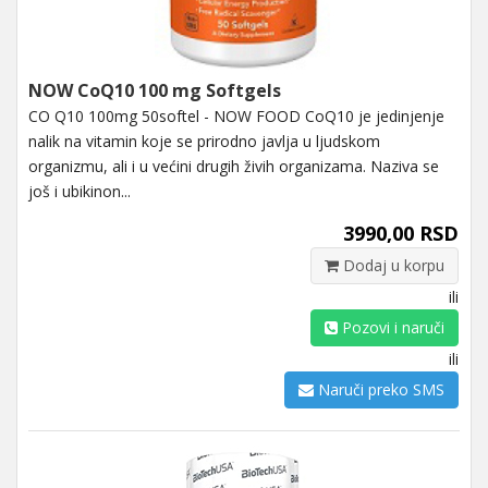
NOW CoQ10 100 mg Softgels
CO Q10 100mg 50softel - NOW FOOD CoQ10 je jedinjenje
nalik na vitamin koje se prirodno javlja u ljudskom
organizmu, ali i u većini drugih živih organizama. Naziva se
još i ubikinon...
3990,00 RSD
Dodaj u korpu
ili
Pozovi i naruči
ili
Naruči preko SMS