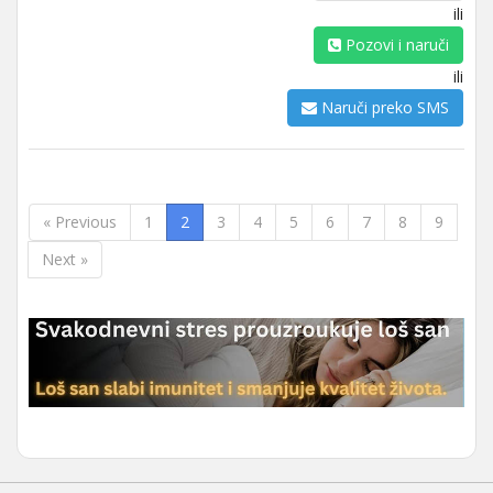
ili
Pozovi i naruči
ili
Naruči preko SMS
« Previous
1
2
3
4
5
6
7
8
9
Next »