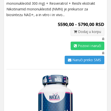
mononukleotid 300 mg) + Resveratrol + Reishi ekstrakt
Nikotinamid mononukleotid (NMN) je prekursor za
biosintezu NAD+, a in vitro i in vivo...
5590,00 - 5790,00 RSD
Dodaj u korpu
ili
Pozovi i naruči
ili
Naruči preko SMS