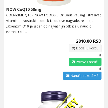
NOW CoQ10 50mg
COENZIME Q10 - NOW FOODS.... Dr Linus Pauling, istraživač
vitamina, dvostruki dobitnik Nobelove nagrade, rekao je:
„Koenzim Q10 je jedan od najvažnijih otkrića u nauci o
ishrani. Q10...
2810,00 RSD
Dodaj u korpu
ili
Pozovi i naruči
ili
Naruči preko SMS