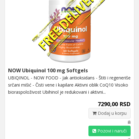
NOW Ubiquinol 100 mg Softgels
UBIQINOL - NOW FOOD - Jak antioksidans - Štiti i regeneriše
srčani mišić - Čisti vene i kapilare Aktivni oblik CoQ10 Visoko
bioraspoloživost Ubihinol je redukovani i aktivni...
7290,00 RSD
Dodaj u korpu
ili
Pozovi i naruči