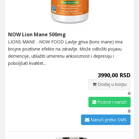
NOW Lion Mane 500mg
LIONS MANE - NOW FOOD Lavlje griva (lions mane) ima
brojne pozitivne efekte na zdravlje. Može odložiti pojavu
demencije, ublažiti umerenu anksioznost i depresiju i
poboljšati kvalitet...
3990,00 RSD
Dodaj u korpu
ili
Pozovi i naruči
ili
Naruči preko SMS