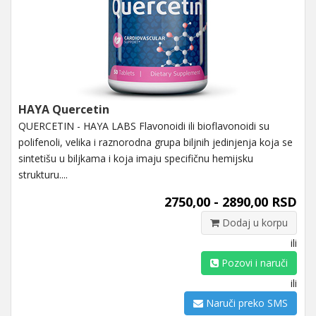
HAYA Quercetin
QUERCETIN - HAYA LABS Flavonoidi ili bioflavonoidi su
polifenoli, velika i raznorodna grupa biljnih jedinjenja koja se
sintetišu u biljkama i koja imaju specifičnu hemijsku
strukturu....
2750,00 - 2890,00 RSD
Dodaj u korpu
ili
Pozovi i naruči
ili
Naruči preko SMS