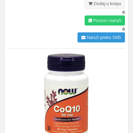
Dodaj u korpu
ili
Pozovi i naruči
ili
Naruči preko SMS