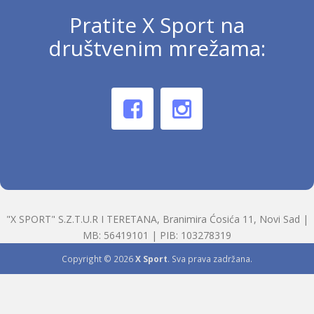
Pratite X Sport na
društvenim mrežama:
"X SPORT" S.Z.T.U.R I TERETANA, Branimira Ćosića 11, Novi Sad |
MB: 56419101 | PIB: 103278319
Copyright © 2026
X Sport
. Sva prava zadržana.