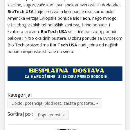
kiseline, sagorevače kao i pun spektar svih ostalih dodataka.
BioTech USA
linije proizvoda kompanije nisu samo puka
Američka verzija Evropske ponude
BioTech
, nego mnogo
više, zbog visokih tehnoloških zahteva, širine ponude, i
kvaliteta sirovina.
BioTech USA
se ističe po svojoj ponudi
pakova i Nitro oksidnih bustera. U zbiru ponude sa Evropskim
Bio Tech proizvodima
Bio Tech USA
nudi jednu od najširih
ponuda dopunske ishrane na svetu.
Kategorija :
Libido, potencija, plodnost, zaštita prostate..
Sortiraj po :
Popularnosti