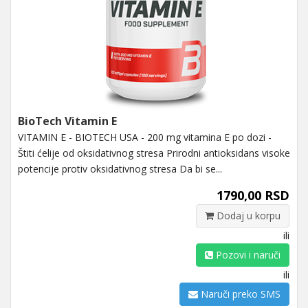
BioTech Vitamin E
VITAMIN E - BIOTECH USA - 200 mg vitamina E po dozi -
Štiti ćelije od oksidativnog stresa Prirodni antioksidans visoke
potencije protiv oksidativnog stresa Da bi se...
1790,00 RSD
Dodaj u korpu
ili
Pozovi i naruči
ili
Naruči preko SMS