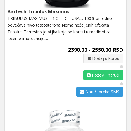
BioTech Tribulus Maximus
TRIBULUS MAXIMUS - BIO TECH USA.... 100% prirodno
povećava nivo testosterona Nema neželjenih efekata
Tribulus Terrestris je biljka koja se koristi u medicini za
lečenje impotencije....
2390,00 - 2550,00 RSD
Dodaj u korpu
ili
Pozovi i naruči
ili
Naruči preko SMS