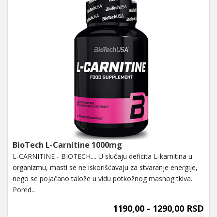
BioTech L-Carnitine 1000mg
L-CARNITINE - BIOTECH.... U slučaju deficita L-karnitina u
organizmu, masti se ne iskorišćavaju za stvaranje energije,
nego se pojačano talože u vidu potkožnog masnog tkiva.
Pored...
1190,00 - 1290,00 RSD