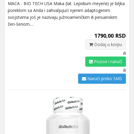
MACA - BIO TECH USA Maka (lat. Lepidium meyenii) je biljka
poreklom sa Anda i zahvaljujući njenim adaptogenim
svojstvima još je nazivaju južnoameričkim ili peruanskim
žen-šenom....
1790,00 RSD
Dodaj u korpu
ili
Pozovi i naruči
ili
Naruči preko SMS