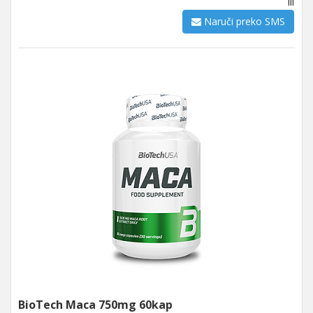
ili
Naruči preko SMS
BioTech Maca 750mg 60kap