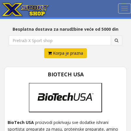
Me
Besplatna dostava za narudžbine veće od 5000 din
Korpa je prazna
BIOTECH USA
BioTech USA
proizvodi pokrivaju sve dodatke ishrani
sportista: preparate za masu, proteinske preparate, amino