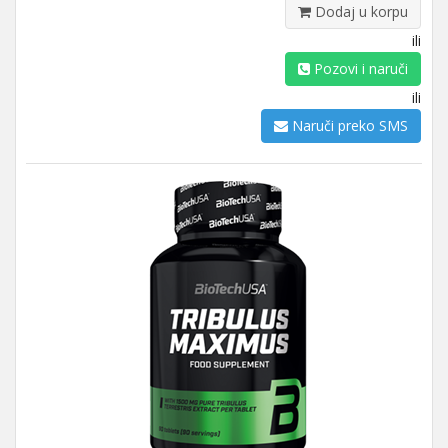
Dodaj u korpu
ili
Pozovi i naruči
ili
Naruči preko SMS