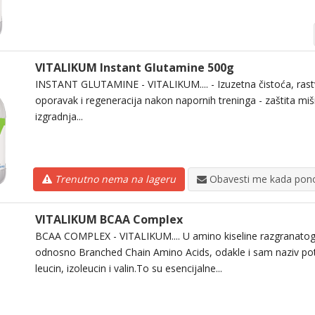
VITALIKUM Instant Glutamine 500g
INSTANT GLUTAMINE - VITALIKUM.... - Izuzetna čistoća, rastvor
oporavak i regeneracija nakon napornih treninga - zaštita miš
izgradnja...
Trenutno nema na lageru
Obavesti me kada pono
VITALIKUM BCAA Complex
BCAA COMPLEX - VITALIKUM.... U amino kiseline razgranatog
odnosno Branched Chain Amino Acids, odakle i sam naziv pot
leucin, izoleucin i valin.To su esencijalne...