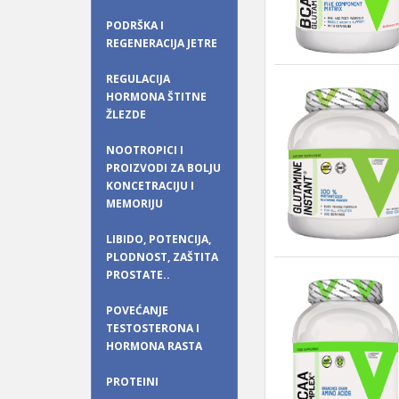
PODRŠKA I
REGENERACIJA JETRE
REGULACIJA
HORMONA ŠTITNE
ŽLEZDE
NOOTROPICI I
PROIZVODI ZA BOLJU
KONCETRACIJU I
MEMORIJU
LIBIDO, POTENCIJA,
PLODNOST, ZAŠTITA
PROSTATE..
POVEĆANJE
TESTOSTERONA I
HORMONA RASTA
PROTEINI