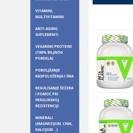
VITAMINI,
MULTIVITAMINI
ANTI-AGING
SUPLEMENTI
VEGANSKI PROTEINI
(100% BILJNOG
POREKLA)
POBOLJŠANJE
RASPOLOŽENJA I SNA
REGULISANJE ŠEĆERA
I POMOĆ PRI
INSULINSKOJ
REZISTENCIJI
MINERALI
(MAGNEZIJUM, CINK,
KALCIJUM...)