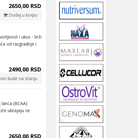
2650,00 RSD
Dodaj u korpu
ljivost i ukus - brži
ića od razgradnje i
2490,00 RSD
vo bude na stanju
 lanca (BCAA)
iče ubrajaju se
2650,00 RSD