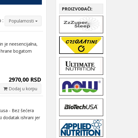
PROIZVOĐAČI:
 :
Popularnosti
 je neesencijalna,
m hrane bogatom
2970,00 RSD
Dodaj u korpu
usa - Bez šećera
 dodatak ishrani jer