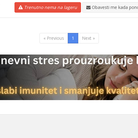
Trenutno nema na lageru
Obavesti me kada pono
« Previous
1
Next »