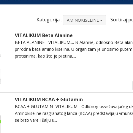
Kategorija :
Sortiraj po
AMINOKISELINE
VITALIKUM Beta Alanine
BETA ALANINE - VITALIKUM.... Β-Alanine, odnosno Beta alanin
prirodna beta amino kiselina. U organizam je unosimo pute
proteinima, kao što je piletina,...
VITALIKUM BCAA + Glutamin
BCAA + GLUTAMIN- VITALIKUM - Odličnog osvežavajućeg uk
Aminokiseline razgranatog lanca (BCAA) predstavljaju vrhunski
se brzo vare i šalju u...