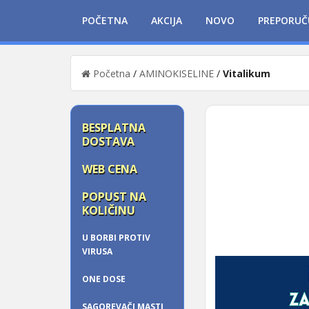
POČETNA
AKCIJA
NOVO
PREPORUČ
Početna
/
AMINOKISELINE
/
Vitalikum
BESPLATNA
DOSTAVA
WEB CENA
POPUST NA
KOLIČINU
U BORBI PROTIV
VIRUSA
ONE DOSE
SAGOREVAČI MASTI