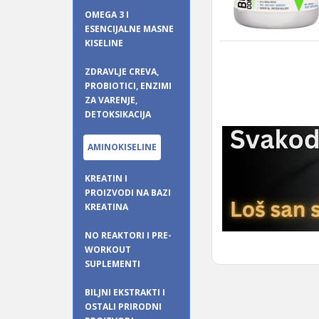
OMEGA 3 I
ESENCIJALNE MASNE
KISELINE
ZDRAVLJE CREVA,
PROBIOTICI, ENZIMI
ZA VARENJE,
DETOKSIKACIJA
AMINOKISELINE
KREATIN I
PROIZVODI NA BAZI
KREATINA
NO REAKTORI I PRE-
WORKOUT
SUPLEMENTI
BILJNI EKSTRAKTI I
OSTALI PRIRODNI