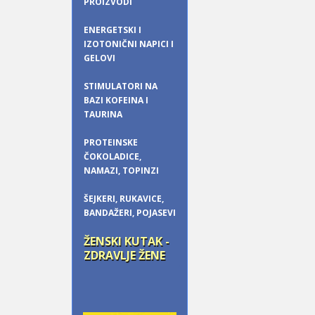
PROIZVODI
ENERGETSKI I
IZOTONIČNI NAPICI I
GELOVI
STIMULATORI NA
BAZI KOFEINA I
TAURINA
PROTEINSKE
ČOKOLADICE,
NAMAZI, TOPINZI
ŠEJKERI, RUKAVICE,
BANDAŽERI, POJASEVI
ŽENSKI KUTAK -
ZDRAVLJE ŽENE