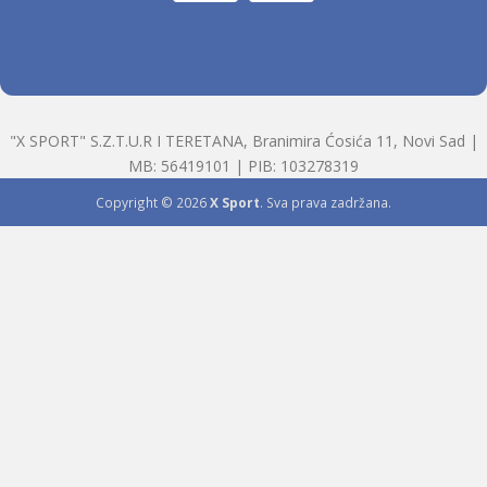
"X SPORT" S.Z.T.U.R I TERETANA, Branimira Ćosića 11, Novi Sad |
MB: 56419101 | PIB: 103278319
Copyright © 2026
X Sport
. Sva prava zadržana.