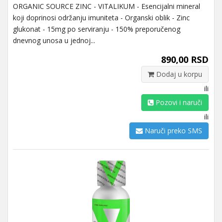
ORGANIC SOURCE ZINC - VITALIKUM - Esencijalni mineral
koji doprinosi održanju imuniteta - Organski oblik - Zinc
glukonat - 15mg po serviranju - 150% preporučenog
dnevnog unosa u jednoj...
890,00 RSD
Dodaj u korpu
ili
Pozovi i naruči
ili
Naruči preko SMS