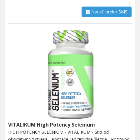
ili
Naruči preko SMS
VITALIKUM High Potency Selenium
HIGH POTENCY SELENIUM - VITALIKUM - Štiti od
oksidativnog stresa - Pomaže rad tiroidne žlezde - Pozitivno