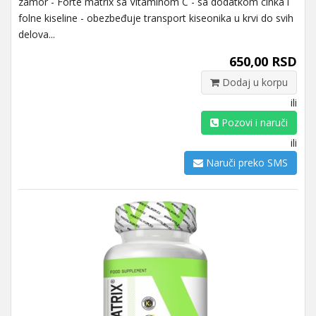
zamor - Forte matrix sa Vitaminom C - sa dodatkom cinka i
folne kiseline - obezbeđuje transport kiseonika u krvi do svih
delova...
650,00 RSD
Dodaj u korpu
ili
Pozovi i naruči
ili
Naruči preko SMS