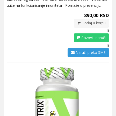
utiče na funkcionisanje imuniteta - Pomaže u prevenciji...
890,00 RSD
Dodaj u korpu
ili
Pozovi i naruči
ili
Naruči preko SMS