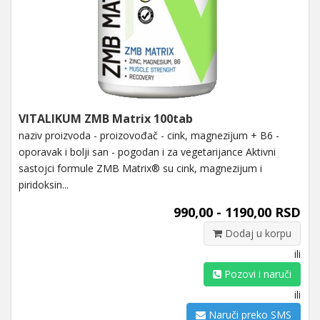
VITALIKUM ZMB Matrix 100tab
naziv proizvoda - proizovođač - cink, magnezijum + B6 -
oporavak i bolji san - pogodan i za vegetarijance Aktivni
sastojci formule ZMB Matrix® su cink, magnezijum i
piridoksin...
990,00 - 1190,00 RSD
Dodaj u korpu
ili
Pozovi i naruči
ili
Naruči preko SMS