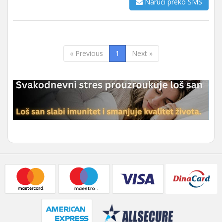
Naruči preko SMS
« Previous
1
Next »