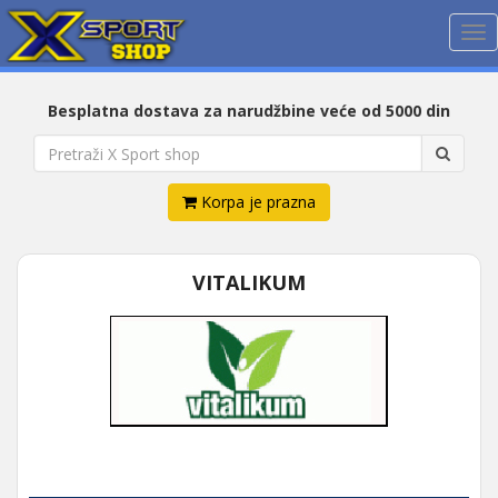
Me
Besplatna dostava za narudžbine veće od 5000 din
Korpa je prazna
VITALIKUM