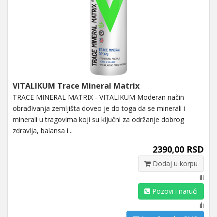
VITALIKUM Trace Mineral Matrix
TRACE MINERAL MATRIX - VITALIKUM Moderan način
obrađivanja zemljišta doveo je do toga da se minerali i
minerali u tragovima koji su ključni za održanje dobrog
zdravlja, balansa i...
2390,00 RSD
Dodaj u korpu
ili
Pozovi i naruči
ili