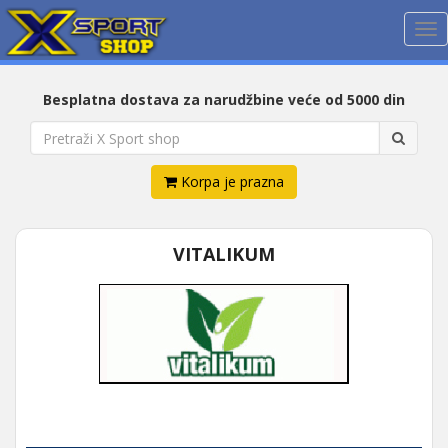
Me
Besplatna dostava za narudžbine veće od 5000 din
Korpa je prazna
VITALIKUM