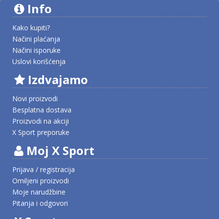
Info
Kako kupiti?
Načini plaćanja
Načini isporuke
Uslovi korišćenja
Izdvajamo
Novi proizvodi
Besplatna dostava
Proizvodi na akciji
X Sport preporuke
Moj X Sport
Prijava / registracija
Omiljeni proizvodi
Moje narudžbine
Pitanja i odgovori