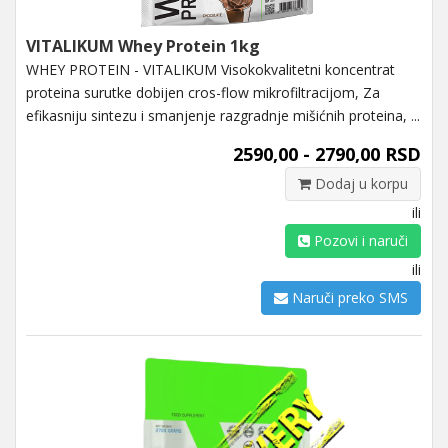
VITALIKUM Whey Protein 1kg
WHEY PROTEIN - VITALIKUM Visokokvalitetni koncentrat
proteina surutke dobijen cros-flow mikrofiltracijom, Za
efikasniju sintezu i smanjenje razgradnje mišićnih proteina, ...
2590,00 - 2790,00 RSD
Dodaj u korpu
ili
Pozovi i naruči
ili
Naruči preko SMS