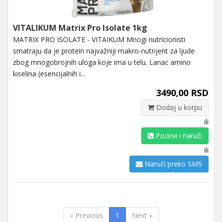
VITALIKUM Matrix Pro Isolate 1kg
MATRIX PRO ISOLATE - VITAIKUM Mnogi nutricionisti
smatraju da je protein najvažniji makro-nutrijent za ljude
zbog mnogobrojnih uloga koje ima u telu. Lanac amino
kiselina (esencijalnih i...
3490,00 RSD
Dodaj u korpu
ili
Pozovi i naruči
ili
Naruči preko SMS
« Previous
1
Next »