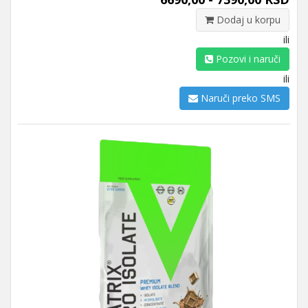
Dodaj u korpu
ili
Pozovi i naruči
ili
Naruči preko SMS