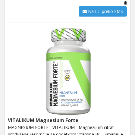
ili
Naruči preko SMS
VITALIKUM Magnesium Forte
MAGNESIUM FORTE - VITALIKUM - Magnezijum citrat
produžene resorpcije sa dodatkom vitamina B6 - Smanjuje