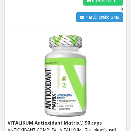
Pozovi i naruči
ili
Naruči preko SMS
VITALIKUM Antioxidant Matrix® 90 caps
ANTIOXIDANT COMPLEX - VITALIKUM 17 visokoefikasnih