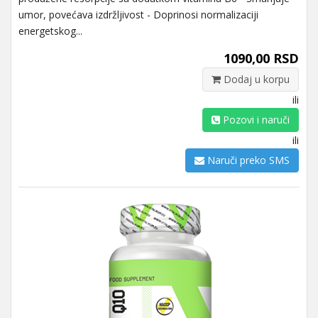
umor, povećava izdržljivost - Doprinosi normalizaciji
energetskog...
1090,00 RSD
Dodaj u korpu
ili
Pozovi i naruči
ili
Naruči preko SMS