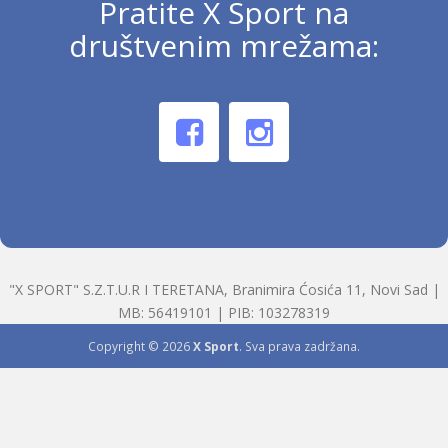
Pratite X Sport na
društvenim mrežama:
"X SPORT" S.Z.T.U.R I TERETANA, Branimira Ćosića 11, Novi Sad |
MB: 56419101 | PIB: 103278319
Copyright © 2026
X Sport
. Sva prava zadržana.