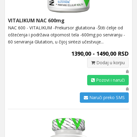
VITALIKUM NAC 600mg
NAC 600 - VITALIKUM -Prekursor glutationa -Štiti ćelije od
oštećenja i podržava otpornost tela -600mg po serviranju -
60 serviranja Glutation, u čijoj sintezi učestvuje...
1390,00 - 1490,00 RSD
Dodaj u korpu
ili
Pozovi i naruči
ili
Naruči preko SMS