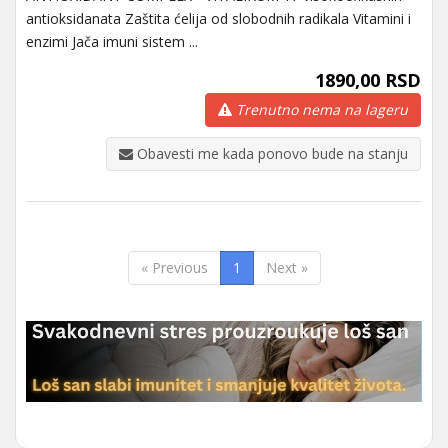
antioksidanata Zaštita ćelija od slobodnih radikala Vitamini i
enzimi Jača imuni sistem ...
1890,00 RSD
Trenutno nema na lageru
Obavesti me kada ponovo bude na stanju
« Previous
1
Next »