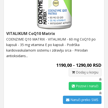
VITALIKUM CoQ10 Matrix
COENZIME Q10 MATRIX - VITALIKUM - 60 mg CoQ10 po
kapsuli - 35 mg vitamina E po kapsuli - Podrška
kardiovaskularnom sistemu i zdravlju srca - Prirodan
antioksidans...
1190,00 - 1290,00 RSD
Dodaj u korpu
ili
Pozovi i naruči
ili
Naruči preko SMS