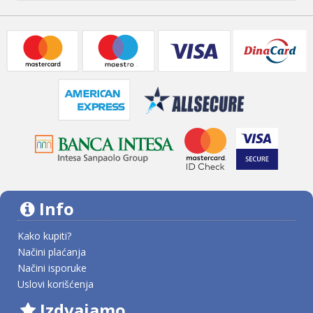
Info
Kako kupiti?
Načini plaćanja
Načini isporuke
Uslovi korišćenja
Izdvajamo