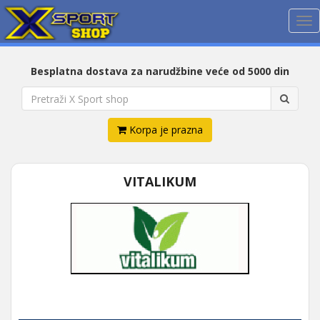
Me
Besplatna dostava za narudžbine veće od 5000 din
Korpa je prazna
VITALIKUM