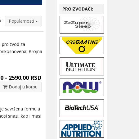
PROIZVOĐAČI:
 :
Popularnosti
 proizvod za
eprikosnovena. Brojna
0 - 2590,00 RSD
Dodaj u korpu
je savršena formula
nosi snazi, kao i masi