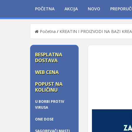
POČETNA
AKCIJA
NOVO
PREPORUČ
Početna
/
KREATIN I PROIZVODI NA BAZI KRE
BESPLATNA
DOSTAVA
WEB CENA
POPUST NA
KOLIČINU
U BORBI PROTIV
VIRUSA
ONE DOSE
SAGOREVAČI MASTI