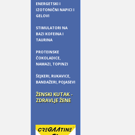
ENERGETSKI I
IZOTONIČNI NAPICI I
GELOVI
STIMULATORI NA
BAZI KOFEINA I
TAURINA
PROTEINSKE
ČOKOLADICE,
NAMAZI, TOPINZI
ŠEJKERI, RUKAVICE,
BANDAŽERI, POJASEVI
ŽENSKI KUTAK -
ZDRAVLJE ŽENE