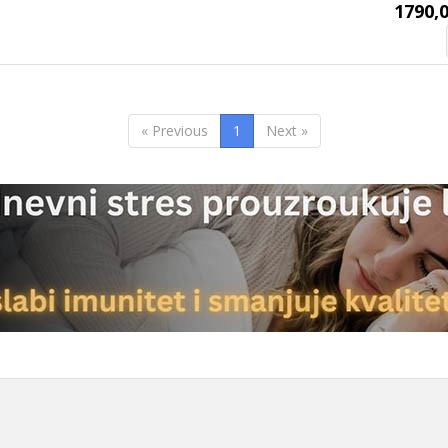
1790,0
« Previous
1
Next »