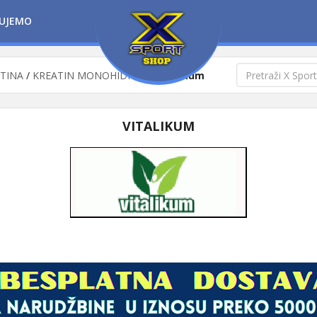
UJEMO
ATINA
/
KREATIN MONOHIDRAT
/
Vitalikum
VITALIKUM