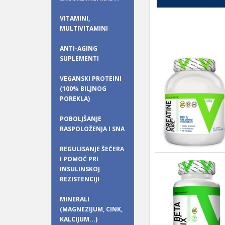
VITAMINI,
MULTIVITAMINI
ANTI-AGING
SUPLEMENTI
VEGANSKI PROTEINI
(100% BILJNOG
POREKLA)
POBOLJŠANJE
RASPOLOŽENJA I SNA
REGULISANJE ŠEĆERA
I POMOĆ PRI
INSULINSKOJ
REZISTENCIJI
MINERALI
(MAGNEZIJUM, CINK,
KALCIJUM...)