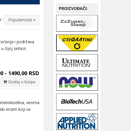
PROIZVOĐAČI:
 :
Popularnosti
tećenja i podržava
u čijoj sintezi
0 - 1490,00 RSD
Dodaj u korpu
aminokiselina, veoma
ski enzim koji se