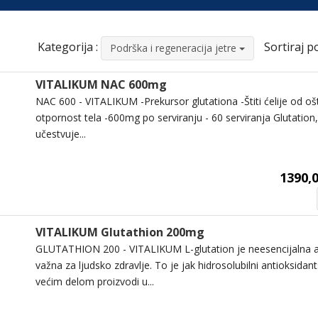
Kategorija :
Sortiraj po
Podrška i regeneracija jetre
VITALIKUM NAC 600mg
NAC 600 - VITALIKUM -Prekursor glutationa -Štiti ćelije od oš
otpornost tela -600mg po serviranju - 60 serviranja Glutation, 
učestvuje...
1390,0
VITALIKUM Glutathion 200mg
GLUTATHION 200 - VITALIKUM L-glutation je neesencijalna 
važna za ljudsko zdravlje. To je jak hidrosolubilni antioksidant
većim delom proizvodi u...