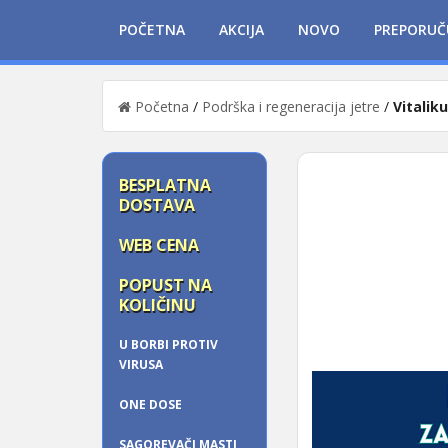
POČETNA
AKCIJA
NOVO
PREPORUČ
Početna
/
Podrška i regeneracija jetre
/
Vitalik
BESPLATNA
DOSTAVA
WEB CENA
POPUST NA
KOLIČINU
U BORBI PROTIV
VIRUSA
ONE DOSE
SAGOREVAČI MASTI