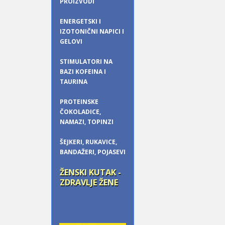
PROIZVODI
ENERGETSKI I
IZOTONIČNI NAPICI I
GELOVI
STIMULATORI NA
BAZI KOFEINA I
TAURINA
PROTEINSKE
ČOKOLADICE,
NAMAZI, TOPINZI
ŠEJKERI, RUKAVICE,
BANDAŽERI, POJASEVI
ŽENSKI KUTAK -
ZDRAVLJE ŽENE