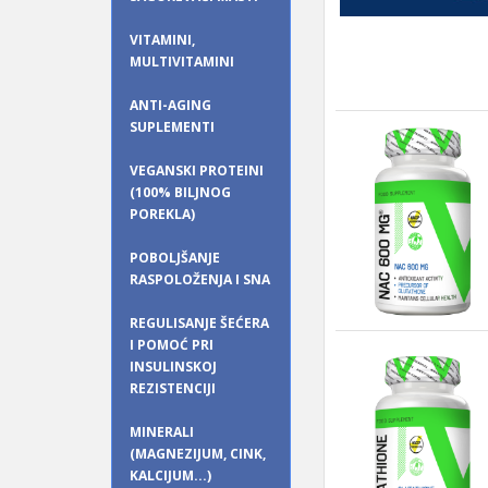
VITAMINI,
MULTIVITAMINI
ANTI-AGING
SUPLEMENTI
VEGANSKI PROTEINI
(100% BILJNOG
POREKLA)
POBOLJŠANJE
RASPOLOŽENJA I SNA
REGULISANJE ŠEĆERA
I POMOĆ PRI
INSULINSKOJ
REZISTENCIJI
MINERALI
(MAGNEZIJUM, CINK,
KALCIJUM...)