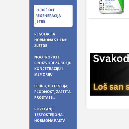
PODRŠKA I
REGENERACIJA
JETRE
REGULACIJA
HORMONA ŠTITNE
ŽLEZDE
NOOTROPICI I
PROIZVODI ZA BOLJU
KONCETRACIJU I
MEMORIJU
LIBIDO, POTENCIJA,
PLODNOST, ZAŠTITA
PROSTATE..
POVEĆANJE
TESTOSTERONA I
HORMONA RASTA