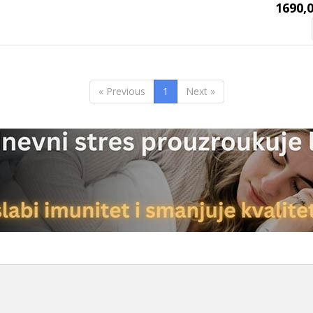
1690,0
« Previous
1
Next »