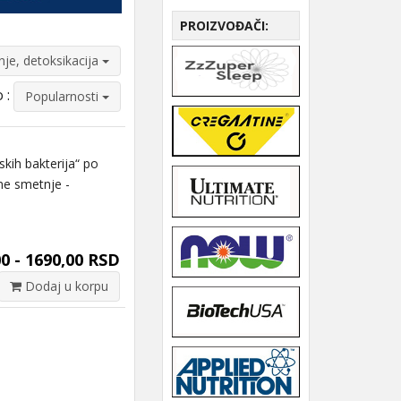
PROIZVOĐAČI:
enje, detoksikacija
 :
Popularnosti
kih bakterija“ po
vne smetnje -
0 - 1690,00 RSD
Dodaj u korpu