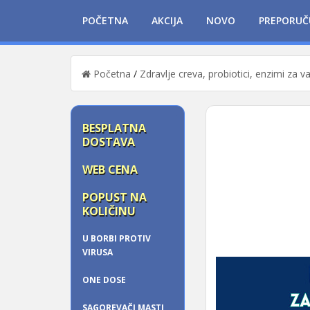
POČETNA
AKCIJA
NOVO
PREPORUČ
Početna
/
Zdravlje creva, probiotici, enzimi za v
BESPLATNA
DOSTAVA
WEB CENA
POPUST NA
KOLIČINU
U BORBI PROTIV
VIRUSA
ONE DOSE
SAGOREVAČI MASTI