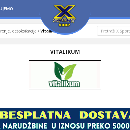
UJEMO
arenje, detoksikacija
/
Vitalikum
VITALIKUM