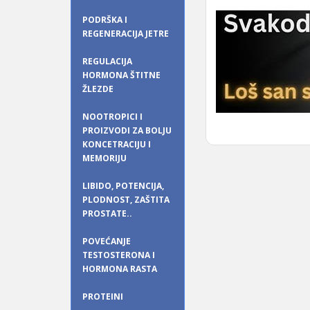
PODRŠKA I
REGENERACIJA JETRE
REGULACIJA
HORMONA ŠTITNE
ŽLEZDE
NOOTROPICI I
PROIZVODI ZA BOLJU
KONCETRACIJU I
MEMORIJU
LIBIDO, POTENCIJA,
PLODNOST, ZAŠTITA
PROSTATE..
POVEĆANJE
TESTOSTERONA I
HORMONA RASTA
PROTEINI