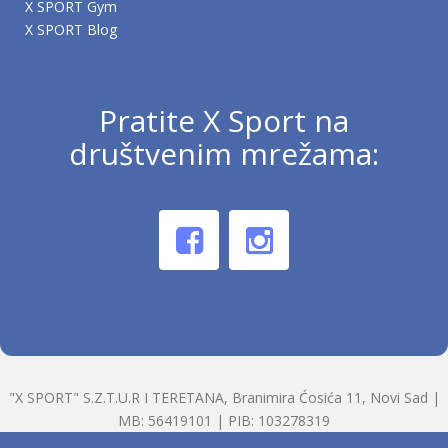
X SPORT Gym
X SPORT Blog
Pratite X Sport na
društvenim mrežama:
"X SPORT" S.Z.T.U.R I TERETANA, Branimira Ćosića 11, Novi Sad |
MB: 56419101 | PIB: 103278319