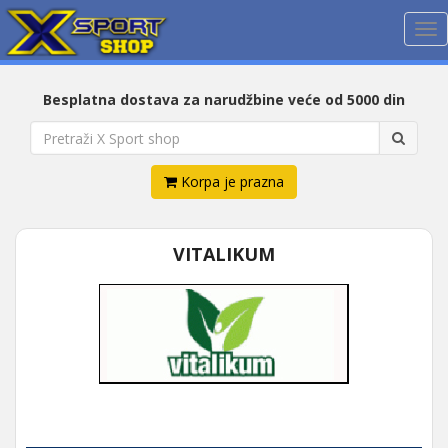
Me
Besplatna dostava za narudžbine veće od 5000 din
Korpa je prazna
VITALIKUM