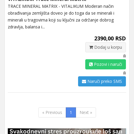
TRACE MINERAL MATRIX - VITALIKUM Moderan način
obrađivanja zemljišta doveo je do toga da se minerali i
minerali u tragovima koji su ključni za održanje dobrog
zdravlja, balansa i...
2390,00 RSD
Dodaj u korpu
ili
Pozovi i naruči
ili
Naruči preko SMS
« Previous
1
Next »