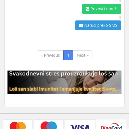
ili
Pozovi i naruči
ili
Naruči preko SMS
« Previous
1
Next »