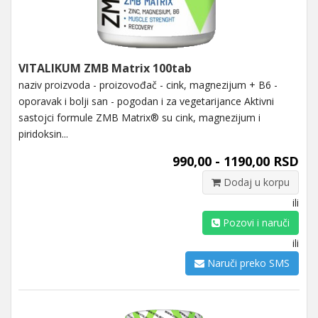
VITALIKUM ZMB Matrix 100tab
naziv proizvoda - proizovođač - cink, magnezijum + B6 -
oporavak i bolji san - pogodan i za vegetarijance Aktivni
sastojci formule ZMB Matrix® su cink, magnezijum i
piridoksin...
990,00 - 1190,00 RSD
Dodaj u korpu
ili
Pozovi i naruči
ili
Naruči preko SMS