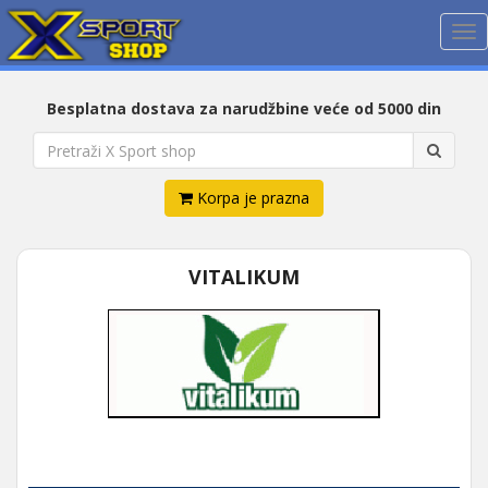
Me
Besplatna dostava za narudžbine veće od 5000 din
Korpa je prazna
VITALIKUM