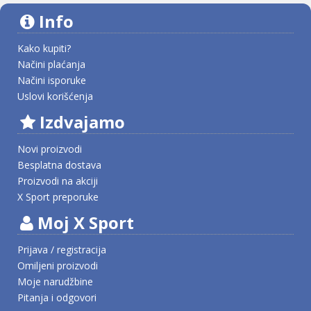
Info
Kako kupiti?
Načini plaćanja
Načini isporuke
Uslovi korišćenja
Izdvajamo
Novi proizvodi
Besplatna dostava
Proizvodi na akciji
X Sport preporuke
Moj X Sport
Prijava / registracija
Omiljeni proizvodi
Moje narudžbine
Pitanja i odgovori