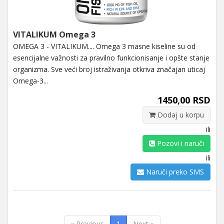
VITALIKUM Omega 3
OMEGA 3 - VITALIKUM.... Omega 3 masne kiseline su od
esencijalne važnosti za pravilno funkcionisanje i opšte stanje
organizma. Sve veći broj istraživanja otkriva značajan uticaj
Omega-3...
1450,00 RSD
Dodaj u korpu
ili
Pozovi i naruči
ili
Naruči preko SMS
« Previous
1
Next »