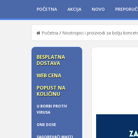
POČETNA
AKCIJA
NOVO
PREPORUČ
Početna
/
Nootropici i proizvodi za bolju koncet
BESPLATNA
DOSTAVA
WEB CENA
POPUST NA
KOLIČINU
U BORBI PROTIV
VIRUSA
ONE DOSE
SAGOREVAČI MASTI