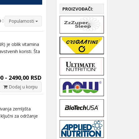
PROIZVOĐAČI:
 :
Popularnosti
) je oblik vitamina
vstvenih koristi. Šta
0 - 2490,00 RSD
Dodaj u korpu
anja zemljišta
 ključni za održanje