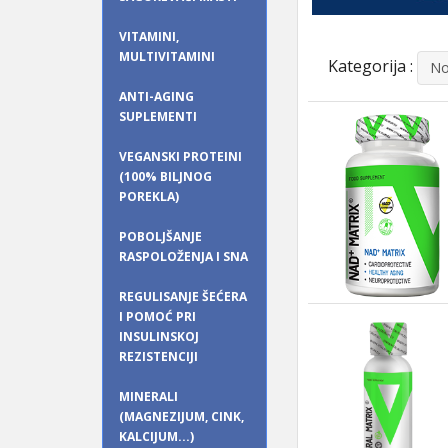
VITAMINI,
MULTIVITAMINI
Kategorija :
No
ANTI-AGING
SUPLEMENTI
VEGANSKI PROTEINI
(100% BILJNOG
POREKLA)
POBOLJŠANJE
RASPOLOŽENJA I SNA
REGULISANJE ŠEĆERA
I POMOĆ PRI
INSULINSKOJ
REZISTENCIJI
MINERALI
(MAGNEZIJUM, CINK,
KALCIJUM...)