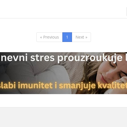
« Previous
1
Next »