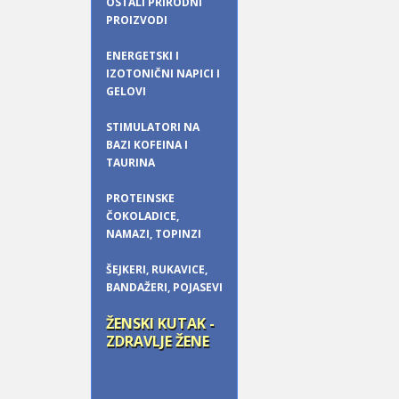
OSTALI PRIRODNI
PROIZVODI
ENERGETSKI I
IZOTONIČNI NAPICI I
GELOVI
STIMULATORI NA
BAZI KOFEINA I
TAURINA
PROTEINSKE
ČOKOLADICE,
NAMAZI, TOPINZI
ŠEJKERI, RUKAVICE,
BANDAŽERI, POJASEVI
ŽENSKI KUTAK -
ZDRAVLJE ŽENE