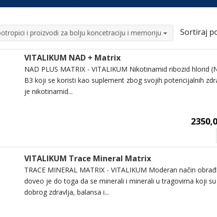
Sortiraj po
otropici i proizvodi za bolju koncetraciju i memoriju
VITALIKUM NAD + Matrix
NAD PLUS MATRIX - VITALIKUM Nikotinamid ribozid hlorid (NR
B3 koji se koristi kao suplement zbog svojih potencijalnih zdra
je nikotinamid...
2350,0
VITALIKUM Trace Mineral Matrix
TRACE MINERAL MATRIX - VITALIKUM Moderan način obrađiv
doveo je do toga da se minerali i minerali u tragovima koji su
dobrog zdravlja, balansa i...