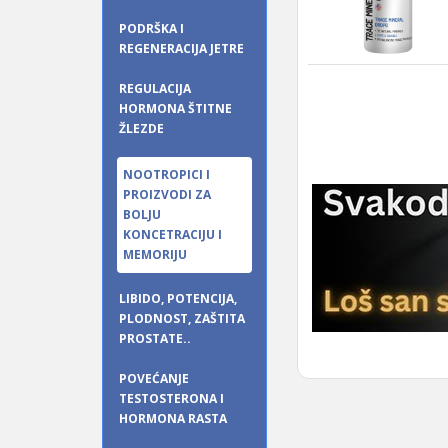
PODRŠKA I
REGENERACIJA JETRE
REGULACIJA
HORMONA ŠTITNE
ŽLEZDE
NOOTROPICI I
PROIZVODI ZA
BOLJU
KONCETRACIJU I
MEMORIJU
LIBIDO, POTENCIJA,
PLODNOST, ZAŠTITA
PROSTATE..
POVEĆANJE
TESTOSTERONA I
HORMONA RASTA