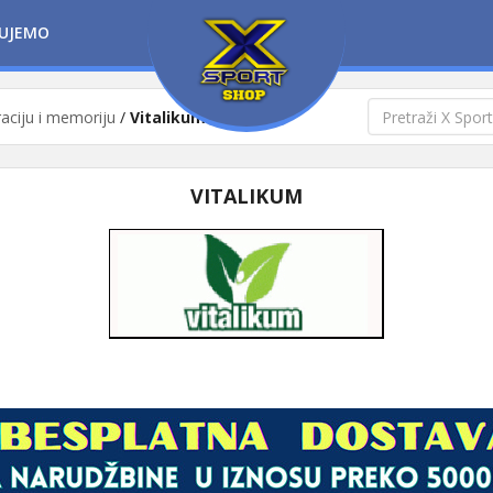
UJEMO
raciju i memoriju
/
Vitalikum
VITALIKUM